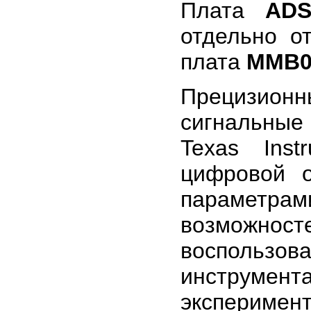
Плата
ADS
отдельно о
плата
MMB0
Прецизион
сигнальны
Texas Inst
цифровой о
параметра
возможност
воспользо
инструмента
эксперимент