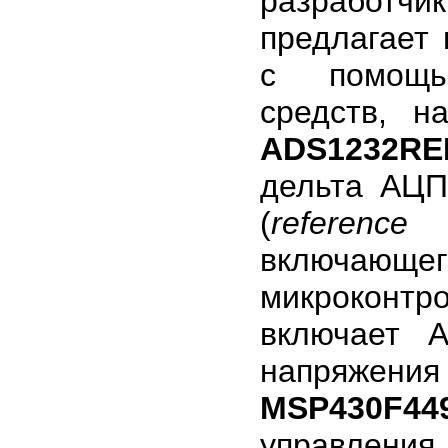
разработчи
предлагает 
с помощью
средств, н
ADS1232RE
дельта АЦ
(
reference
включающе
микроконт
включает 
напряжени
MSP430F44
управления