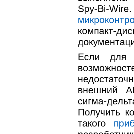
Spy-Bi-Wir
микроконтр
компакт-д
документаци
Если для 
возможност
недостаточ
внешний А
сигма-дельт
Получить к
такого
при