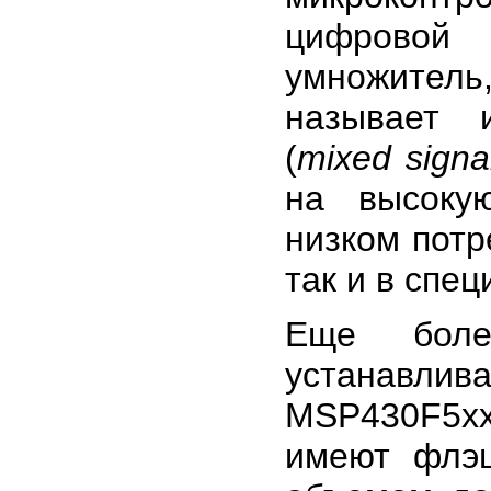
цифровой
умножитель
называет 
(
mixed signa
на высоку
низком потр
так и в спе
Еще боле
устанавлив
MSP430F5xx
имеют флэш