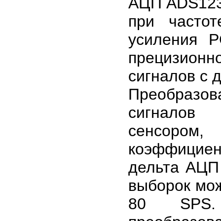
АЦП ADS123
при часто
усиления 
прецизионн
сигналов с 
Преобразов
сигналов 
сенсоро
коэффициент
дельта АЦП 
выборок мож
80 SPS.