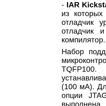
-
IAR Kickst
из которых
отладчик у
отладчик 
компилятор.
Набор подд
микроконт
TQFP100
устанавлива
(100 мА). Д
опции JTAG
выполнена 