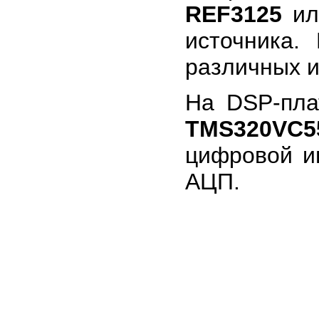
REF3125
и
источника.
различных и
На DSP-пл
TMS320VC5
цифровой и
АЦП.