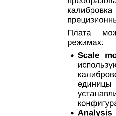
преобразов
калибров
прецизионны
Плата мож
режимах:
Scale mo
использ
калибров
единиц
устанав
конфигур
Analysi