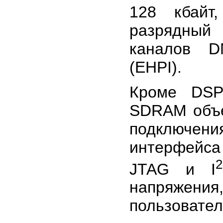
128 кбайт
разрядный 
каналов D
(EHPI).
Кроме DSP
SDRAM объе
подключения
интерфейса
2
JTAG и I
напряжени
пользовател