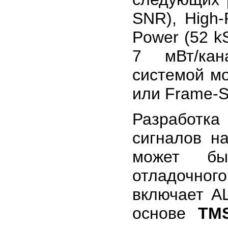
SNR), High-
Power (52 k
7 мВт/кан
системой м
или Frame-Sy
Разработка
сигналов 
может бы
отладочног
включает А
основе
TM