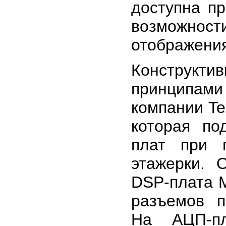
доступна п
возможно
отображения
Конструктив
принципами
компании Te
которая по
плат при 
этажерки. 
DSP-плата M
разъемов 
На АЦП-пл