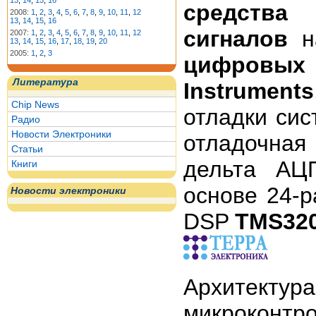
13
,
14
,
15
,
16
средства
д
2008:
1
,
2
,
3
,
4
,
5
,
6
,
7
,
8
,
9
,
10
,
11
,
12
13
,
14
,
15
,
16
сигналов
н
2007:
1
,
2
,
3
,
4
,
5
,
6
,
7
,
8
,
9
,
10
,
11
,
12
13
,
14
,
15
,
16
,
17
,
18
,
19
,
20
2005:
1
,
2
,
3
цифровых
Литература
Instruments
Chip News
отладки си
Радио
Новости Электроники
отладочная
Статьи
дельта А
Книги
основе 24-
Новости электроники
DSP
TMS32
Архитек
микроконт