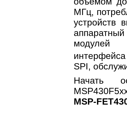
объемом до
МГц, потре
устройств 
аппаратный
модулей у
интерфейса
SPI, обслужи
Начать ос
MSP430F5xx
MSP-FET43