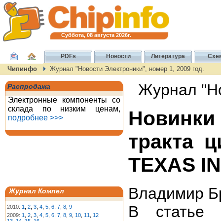
Суббота, 08 августа 2026г.
PDFs
Новости
Литература
Схе
Чипинфо
Журнал "Новости Электроники", номер 1, 2009 год.
Журнал "Но
Распродажа
Электронные компоненты со
склада по низким ценам,
Новинк
подробнее >>>
тракта 
TEXAS I
Владимир Бр
Журнал Компел
В статье 
2010:
1
,
2
,
3
,
4
,
5
,
6
,
7
,
8
,
9
2009:
1
,
2
,
3
,
4
,
5
,
6
,
7
,
8
,
9
,
10
,
11
,
12