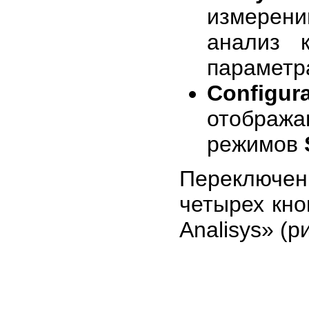
измерени
анализ 
параметра
Configu
отобража
режимов
Переключен
четырех кно
Analisys» (ри