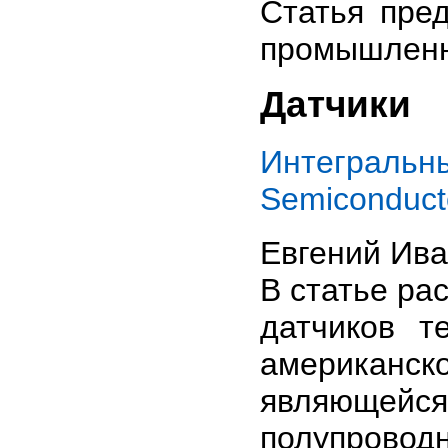
Статья пре
промышленн
Датчики
Интеграль
Semiconduct
Евгений Ив
В статье ра
датчиков 
американск
являющей
полупроводн