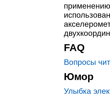
применени
использо
акселероме
двухкоордин
FAQ
Вопросы чи
Юмор
Улыбка эле