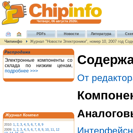
Четверг, 06 августа 2026г.
PDFs
Новости
Литература
Схе
Чипинфо
Журнал "Новости Электроники", номер 10, 2007 год Со
Распродажа
Содержа
Электронные компоненты со
склада по низким ценам,
подробнее >>>
От редактор
Компоне
Аналогов
Журнал Компел
2010:
1
,
2
,
3
,
4
,
5
,
6
,
7
,
8
,
9
Интерфейсн
2009:
1
,
2
,
3
,
4
,
5
,
6
,
7
,
8
,
9
,
10
,
11
,
12