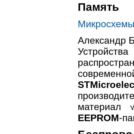
Память
Микросхемы 
Александр 
Устройств
распростра
совреме
STMicroelec
производит
материал 
EEPROM
-п