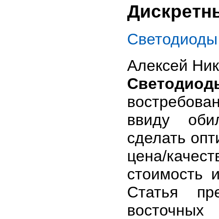
Дискретн
Светодиоды 
Алексей Ник
Светодиод
востребова
ввиду оби
сделать опт
цена/каче
стоимость 
Статья пр
восточны