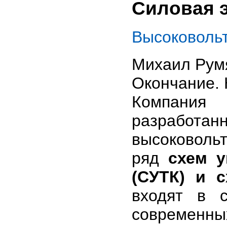
Силовая 
Высоковоль
Михаил Рум
Окончание. 
Компани
разработан
высоковоль
ряд
схем 
(СУТК) и 
входят в с
современн