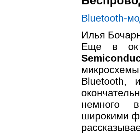
Беспрово
Bluetooth-м
Илья Бочар
Еще в ок
Semiconduc
микросхе
Bluetooth,
окончатель
немного 
широкими ф
рассказывае