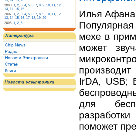
13
,
14
,
15
,
16
2008:
1
,
2
,
3
,
4
,
5
,
6
,
7
,
8
,
9
,
10
,
11
,
12
13
,
14
,
15
,
16
Илья Афана
2007:
1
,
2
,
3
,
4
,
5
,
6
,
7
,
8
,
9
,
10
,
11
,
12
13
,
14
,
15
,
16
,
17
,
18
,
19
,
20
Популярная 
2005:
1
,
2
,
3
мехе в при
Литература
может звуч
Chip News
Радио
микроконтр
Новости Электроники
Статьи
производит
Книги
IrDA, USB; 
Новости электроники
беспроводны
для беспр
разработки
поможет пре