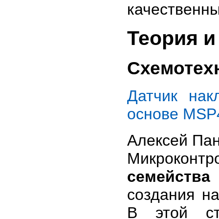
качественны
Теория и
Схемотех
Датчик нак
основе MSP
Алексей Па
Микроконтр
семейств
создания на
В этой ст