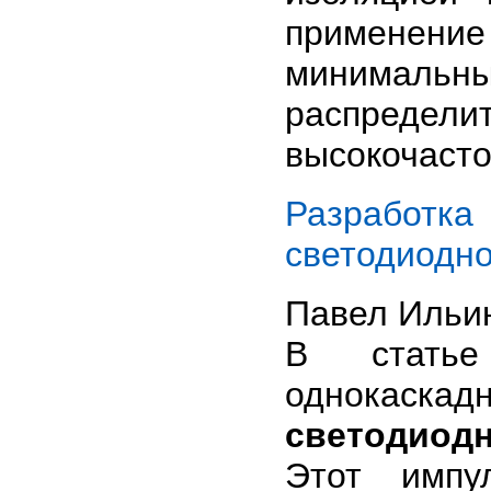
применен
минималь
распреде
высокочасто
Разработк
светодиодн
Павел Ильи
В статье
однокаскад
светодиод
Этот импу