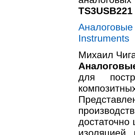
TS3USB221 
Аналоговые
Instruments
Михаил Чиг
Аналоговы
для постр
композит
Представ
производ
достаточно 
изоляцией 