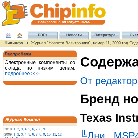
Воскресенье, 09 августа 2026г.
PDFs
Новости
Литература
Схе
Чипинфо
Журнал "Новости Электроники", номер 11, 2009 год Со
Распродажа
Содержан
Электронные компоненты со
склада по низким ценам,
подробнее >>>
От редактор
Бренд но
Texas Ins
Журнал Компел
2010:
1
,
2
,
3
,
4
,
5
,
6
,
7
,
8
,
9
╚Дни MSP4
2009:
1
,
2
,
3
,
4
,
5
,
6
,
7
,
8
,
9
,
10
,
11
,
12