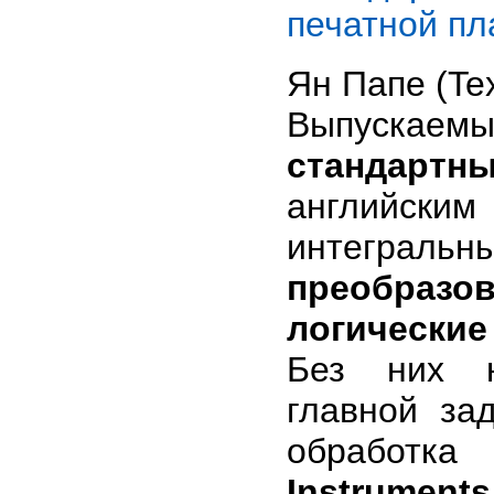
печатной пл
Ян Папе (Tex
Выпускае
стандартн
английс
интегра
преобразо
логически
Без них н
главной за
обработк
Instruments