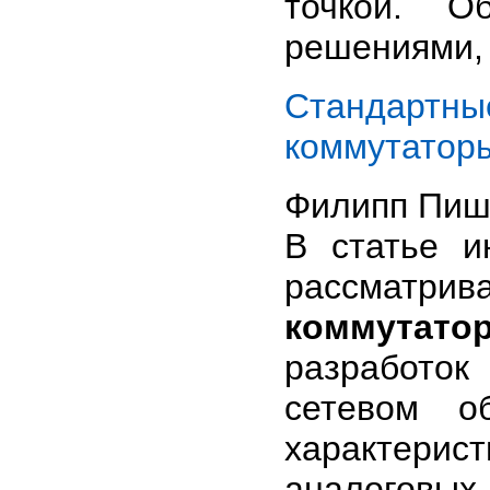
точкой. О
решениями, 
Стандартн
коммутаторы
Филипп Пишо
В статье 
рассматри
коммутато
разработок
сетевом о
характер
аналоговы