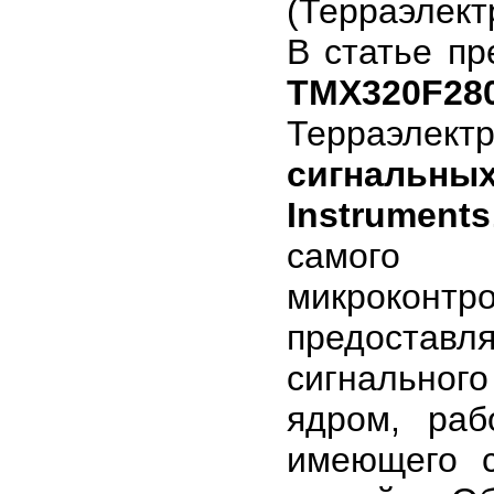
(Терраэлект
В статье п
TMX320F28
Терраэлек
сигналь
Instruments
самого 
микроконт
предостав
сигнально
ядром, ра
имеющего 