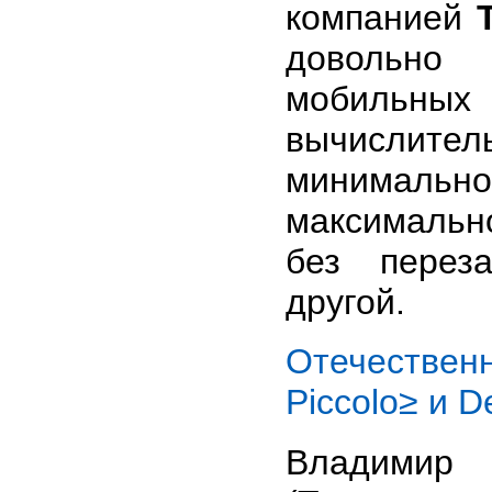
компанией
довольно 
мобильных 
вычислител
минимальное
максимальн
без перез
другой.
Отечестве
Piccolo≥ и D
Владим