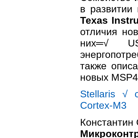
в развитии
Texas Instr
отличия нов
них═√ US
энергопотр
также опис
новых MSP4
Stellaris 
Cortex-M3
Константин
Микроконтр