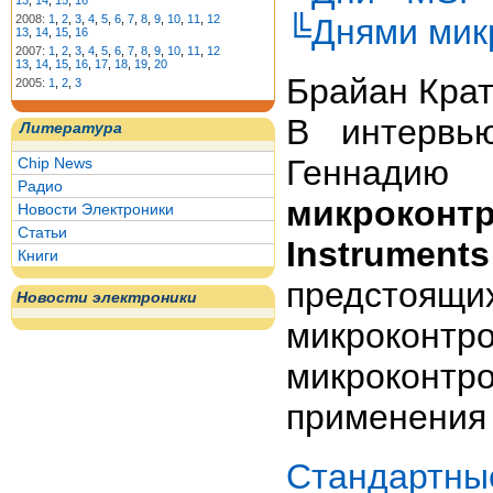
13
,
14
,
15
,
16
╚Днями мик
2008:
1
,
2
,
3
,
4
,
5
,
6
,
7
,
8
,
9
,
10
,
11
,
12
13
,
14
,
15
,
16
2007:
1
,
2
,
3
,
4
,
5
,
6
,
7
,
8
,
9
,
10
,
11
,
12
13
,
14
,
15
,
16
,
17
,
18
,
19
,
20
Брайан Крат
2005:
1
,
2
,
3
В интервь
Литература
Геннади
Chip News
Радио
микроконт
Новости Электроники
Статьи
Instrumen
Книги
предстоя
Новости электроники
микроко
микроконт
применения 
Стандартн