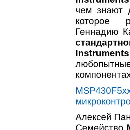
чем знают 
которое р
Геннадию К
стандарт
Instrumen
любопытны
компонентах
MSP430F5xx
микроконтр
Алексей Па
Семейство