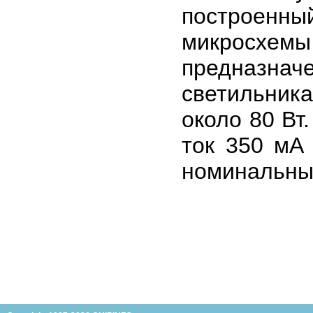
построен
микросхем
предназнач
светильник
около 80 Вт
ток 350 мА 
номинальны