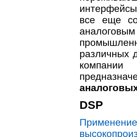
интерфейсы 
все еще со
аналоговым 
промышле
различных 
компан
предназнач
аналоговых
DSP
Применен
высокопрои