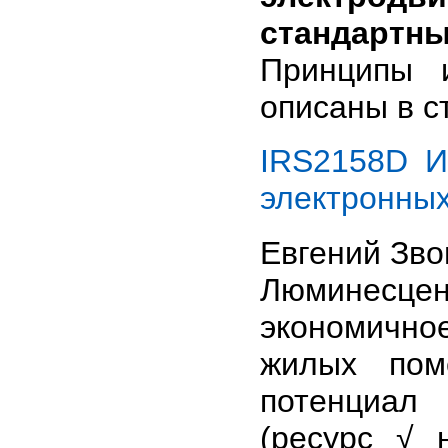
стандарт
Принципы 
описаны в с
IRS2158D И
электронных
Евгений Зв
Люминесц
экономичн
жилых пом
потенциал
(ресурс √ 