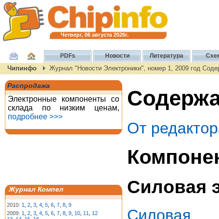
Четверг, 06 августа 2026г.
PDFs
Новости
Литература
Схе
Чипинфо
Журнал "Новости Электроники", номер 1, 2009 год Сод
Распродажа
Содержан
Электронные компоненты со
склада по низким ценам,
подробнее >>>
От редактор
Компоне
Силовая 
Журнал Компел
2010:
1
,
2
,
3
,
4
,
5
,
6
,
7
,
8
,
9
Силовая
2009:
1
,
2
,
3
,
4
,
5
,
6
,
7
,
8
,
9
,
10
,
11
,
12