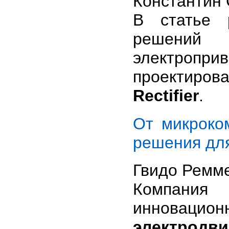
Константин
В статье 
решений 
электропри
проектиров
Rectifier
.
От микроко
решения для
Гвидо Ремме
Компан
инновацион
электродви