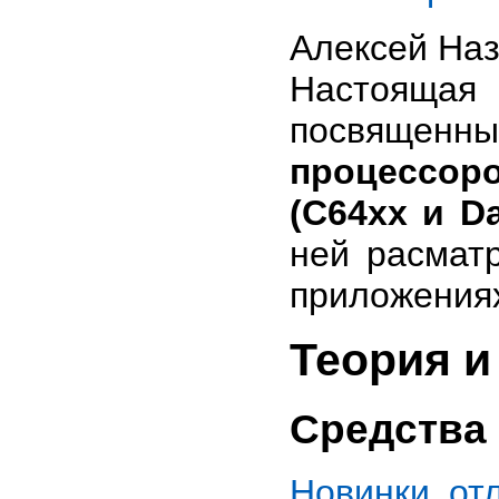
Алексей Наз
Настоящая
посвящен
процессор
(C64xx и Da
ней раcмат
приложени
Теория и
Средства
Новинки от