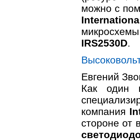
можно с по
Internation
микросхем
IRS2530D
.
Высоковоль
Евгений Зв
Как один 
специализи
компания
In
стороне от 
светодиод