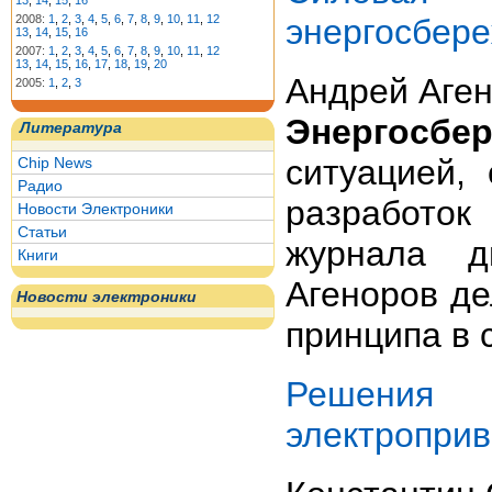
13
,
14
,
15
,
16
энергосбер
2008:
1
,
2
,
3
,
4
,
5
,
6
,
7
,
8
,
9
,
10
,
11
,
12
13
,
14
,
15
,
16
2007:
1
,
2
,
3
,
4
,
5
,
6
,
7
,
8
,
9
,
10
,
11
,
12
13
,
14
,
15
,
16
,
17
,
18
,
19
,
20
Андрей Аге
2005:
1
,
2
,
3
Энергосбе
Литература
ситуацией,
Chip News
Радио
разработок
Новости Электроники
Статьи
журнала д
Книги
Агеноров де
Новости электроники
принципа в 
Решения 
электроприв