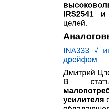
высоково
IRS2541 и
целей.
Аналогов
INA333 √ и
дрейфом
Дмитрий Цв
В стат
малопотр
усилителя
о
обладающе