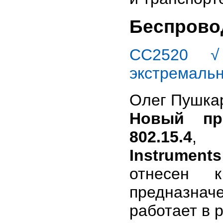
Беспрово
СС2520 √
экстремальн
Олег Пушка
Новый при
802.15.4
, 
Instruments
отнесен к
предназнач
работает в 