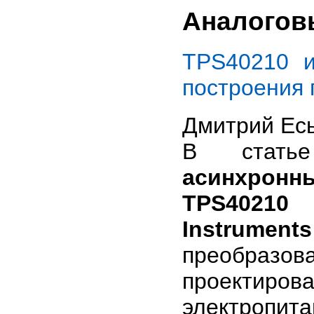
Аналогов
TPS40210 
построения
Дмитрий Ес
В стат
асинхронн
TPS40210
Instruments
преобразо
проектир
электропи