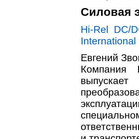
Силовая 
Hi-Rel DC/
International 
Евгений Зв
Компания
выпускае
преобраз
эксплуатац
специальн
ответственн
и транспорт