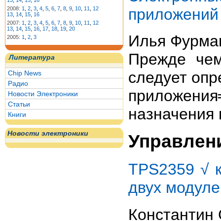
13
,
14
,
15
,
16
приложений
2008:
1
,
2
,
3
,
4
,
5
,
6
,
7
,
8
,
9
,
10
,
11
,
12
13
,
14
,
15
,
16
2007:
1
,
2
,
3
,
4
,
5
,
6
,
7
,
8
,
9
,
10
,
11
,
12
13
,
14
,
15
,
16
,
17
,
18
,
19
,
20
Илья Фурма
2005:
1
,
2
,
3
Прежде чем
Литература
следует оп
Chip News
Радио
приложени
Новости Электроники
Статьи
назначения 
Книги
Новости электроники
Управлен
TPS2359 √ 
двух модул
Константин