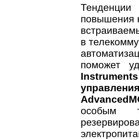
Тенденции
повышения 
встраиваем
в телекомму
автоматизац
поможет у
Instruments
управлени
AdvancedM
особым 
резервиро
электропита