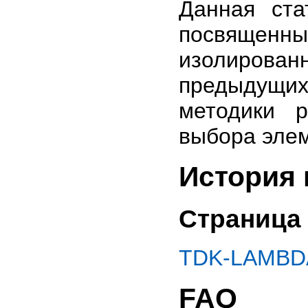
Данная ста
посвяще
изолиров
предыдущи
методики 
выбора элем
История 
Страница 
TDK-LAMBDA
FAQ