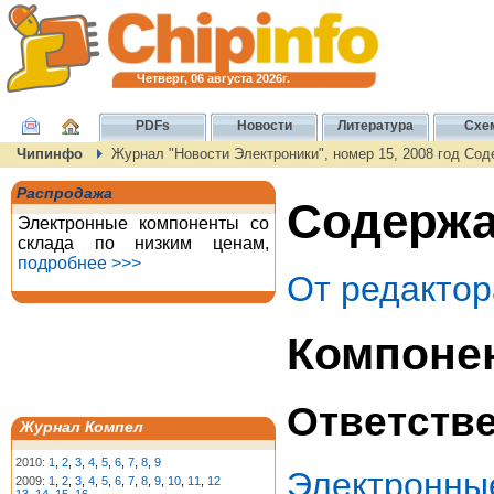
Четверг, 06 августа 2026г.
PDFs
Новости
Литература
Схе
Чипинфо
Журнал "Новости Электроники", номер 15, 2008 год Со
Распродажа
Содержа
Электронные компоненты со
склада по низким ценам,
подробнее >>>
От редактор
Компоне
Ответств
Журнал Компел
2010:
1
,
2
,
3
,
4
,
5
,
6
,
7
,
8
,
9
Электронн
2009:
1
,
2
,
3
,
4
,
5
,
6
,
7
,
8
,
9
,
10
,
11
,
12