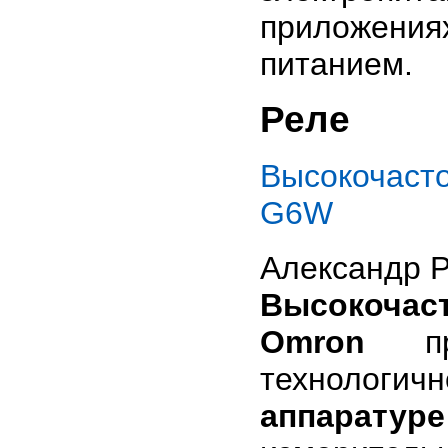
приложения
питанием.
Реле
Высокочас
G6W
Александр 
Высокочас
Omron
пре
технолог
аппаратур