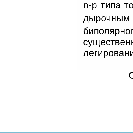
n-p типа т
дырочным
биполярно
существе
легировани