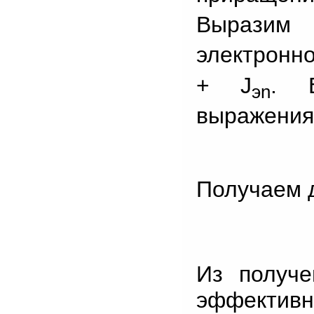
Выразим
электронно
+ J
. В
эn
выражения
Получаем 
Из получе
эффективн