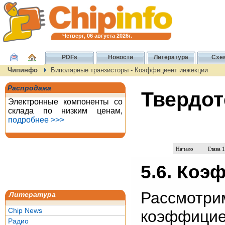
Четверг, 06 августа 2026г.
PDFs
Новости
Литература
Схе
Чипинфо
Биполярные транзисторы - Коэффициент инжекции
Распродажа
Твердот
Электронные компоненты со
склада по низким ценам,
подробнее >>>
Начало
Глава 1
5.6. Коэ
Рассмотр
Литература
Chip News
коэффи
Радио