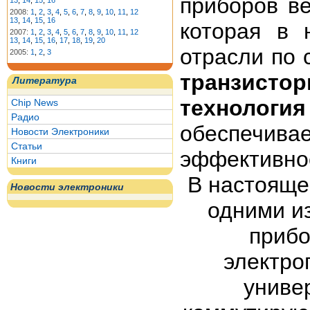
приборов в
13
,
14
,
15
,
16
2008:
1
,
2
,
3
,
4
,
5
,
6
,
7
,
8
,
9
,
10
,
11
,
12
13
,
14
,
15
,
16
которая в 
2007:
1
,
2
,
3
,
4
,
5
,
6
,
7
,
8
,
9
,
10
,
11
,
12
13
,
14
,
15
,
16
,
17
,
18
,
19
,
20
отрасли по
2005:
1
,
2
,
3
транзисто
Литература
технология
Chip News
Радио
обеспеч
Новости Электроники
Статьи
эффективнос
Книги
В настояще
Новости электроники
одними и
прибо
электро
униве