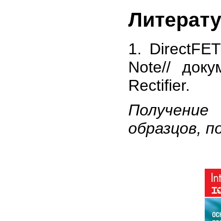
Литерат
1. DirectFE
Note// доку
Rectifier.
Получение
образцов, п