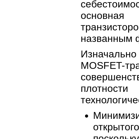
себестоимо
основная
транзисторо
названным ф
Изначально
MOSFET-т
совершенст
плотнос
технологиче
Минимиз
открыт
поскольк