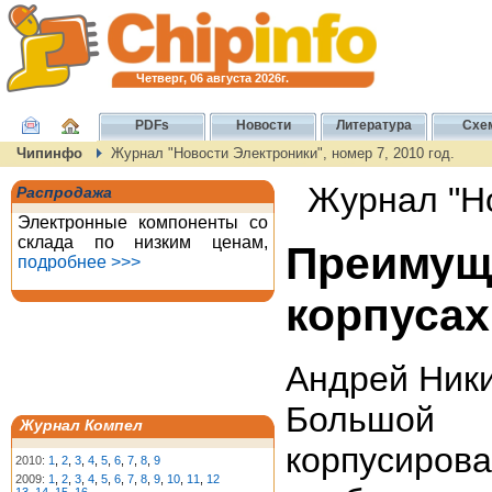
Четверг, 06 августа 2026г.
PDFs
Новости
Литература
Схе
Чипинфо
Журнал "Новости Электроники", номер 7, 2010 год.
Журнал "Но
Распродажа
Электронные компоненты со
склада по низким ценам,
Преиму
подробнее >>>
корпусах
Андрей Ники
Большой 
Журнал Компел
корпусиро
2010:
1
,
2
,
3
,
4
,
5
,
6
,
7
,
8
,
9
2009:
1
,
2
,
3
,
4
,
5
,
6
,
7
,
8
,
9
,
10
,
11
,
12