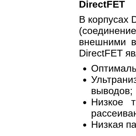
DirectFET
В корпусах 
(соединени
внешними в
DirectFET я
Оптималь
Ультран
выводов;
Низкое т
рассеива
Низкая па