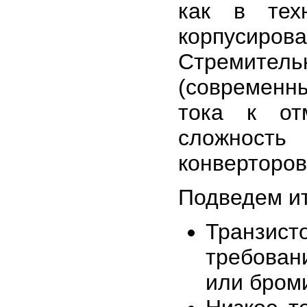
как в тех
корпусир
Стремите
(современн
тока к от
сложность
конверторов
Подведем ит
Транзи
требован
или бром