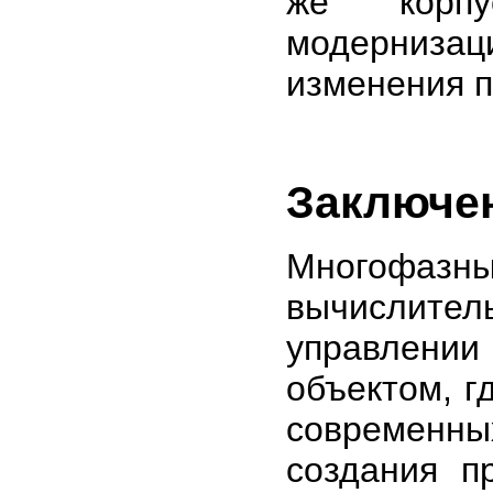
же корпу
модернизац
изменения п
Заключе
Многофазн
вычислит
управлении
объектом, г
современны
создания п