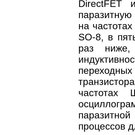
DirectFET
паразитную 
на частотах
SO-8, в пят
раз ниже,
индуктивн
переходны
транзисто
частотах 
осциллог
паразитной
процессов д