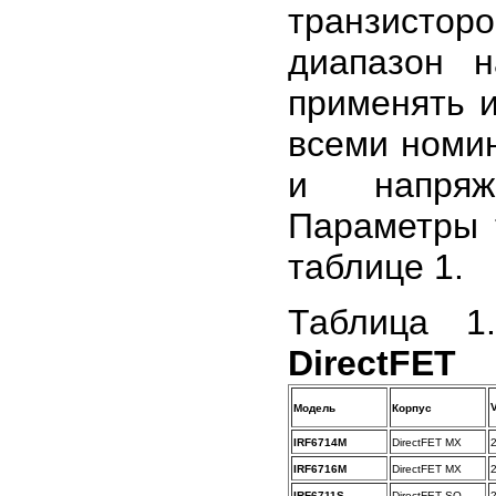
транзистор
диапазон н
применять и
всеми номи
и напряж
Параметры 
таблице 1.
Таблица 
DirectFET
Модель
Корпус
IRF6714M
DirectFET MX
IRF6716M
DirectFET MX
IRF6711S
DirectFET SQ