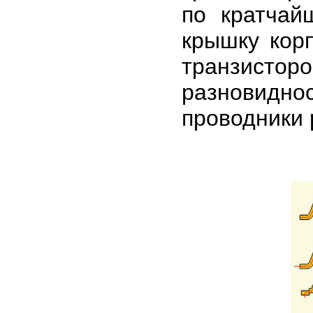
по кратчай
крышку корп
транзисто
разновидно
проводники 