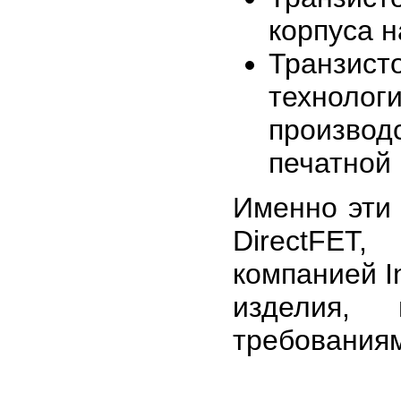
корпуса н
Транзис
техно
произв
печатной 
Именно эти 
DirectFET
компанией In
изделия,
требованиям