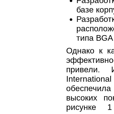
Разработ
базе корп
Разработ
располож
типа BGA 
Однако к к
эффективн
привели. 
Internatio
обеспечила
высоких по
рисунке 1