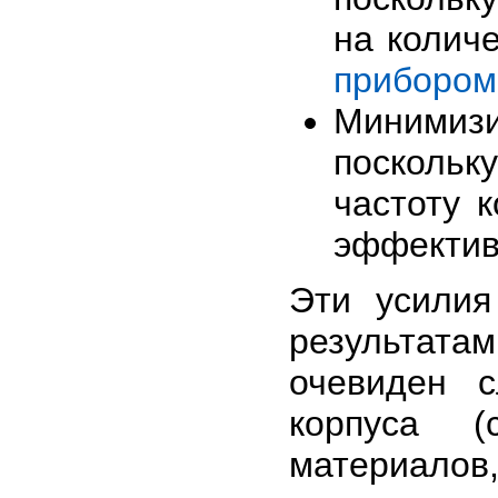
на колич
прибором
Минимизи
поскольк
частоту к
эффектив
Эти усили
результат
очевиден 
корпуса (
материало