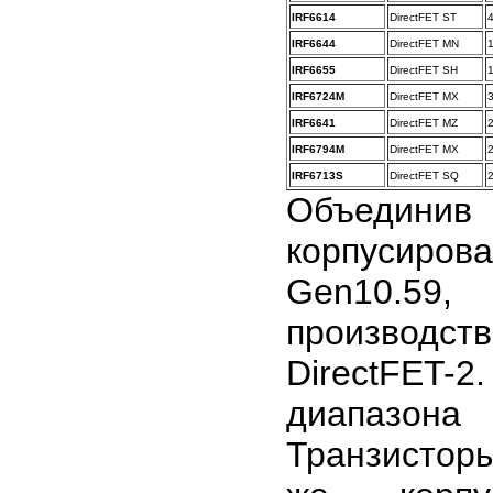
IRF6614
DirectFET ST
IRF6644
DirectFET MN
IRF6655
DirectFET SH
IRF6724M
DirectFET MX
IRF6641
DirectFET MZ
IRF6794M
DirectFET MX
IRF6713S
DirectFET SQ
Объедин
корпусиров
Gen10.59,
производст
DirectFET-
диапазона 
Транзистор