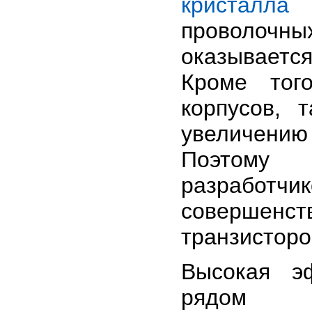
кристалла
к
проволочны
оказывает
Кроме тог
корпусов, 
увеличению
Поэтому 
разрабо
соверше
транзисторо
Высокая эф
рядом п