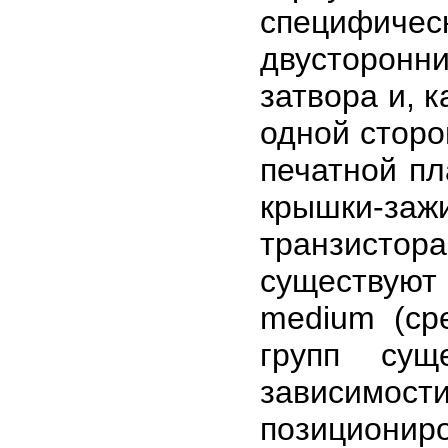
специфи
двусторонн
затвора и, 
одной сторо
печатной п
крышки-заж
транзистор
существуют
medium (ср
групп сущ
зависим
позиционир