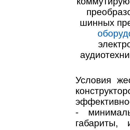
коммутирую
преобразо
шинных пр
оборуд
электр
аудиотехни
Условия же
конструктор
эффективно
- минимал
габариты,