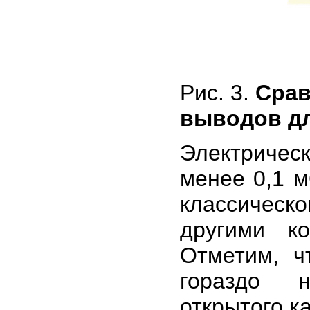
Рис. 3.
Срав
выводов дл
Электричес
менее 0,1 м
классичес
другими к
Отметим, ч
гораздо н
открытого к