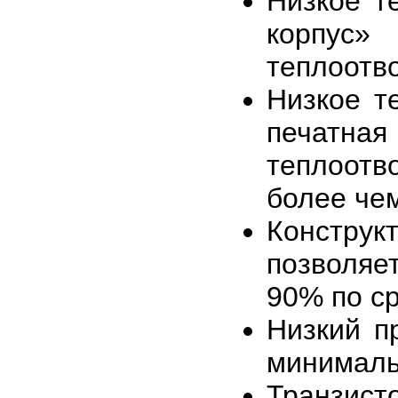
Низкое т
корпус»
теплоотво
Низкое т
печатн
теплоот
более чем
Констру
позволяе
90% по с
Низкий п
минималь
Транзист