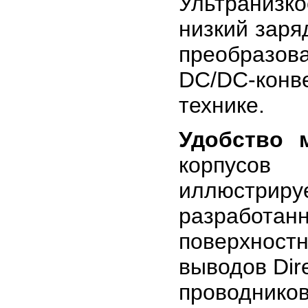
Ультранизк
низкий заря
преобразов
DC/DC-конв
технике.
Удобство 
корпусов
иллюстрир
разработ
поверхност
выводов Dir
проводник