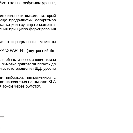
бмотках на требуемом уровне,
 одноименном выводе, который
ряда продвинутых алгоритмов
адаптацией крутящего момента.
мания принципов формирования
еля в определенные моменты
TRANSPARENT (внутренний бит
в области пересечения током
 обмотке двигателя вплоть до
 частоте вращения ШД, уровне
й выборкой, выполненной с
ние напряжения на выводе SLA
 током через обмотку.