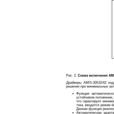
Рис. 2.
Схема включения AMI
Драйверы AMIS-30532/42 под
решения при минимальных затр
Функция автоматическ
устойчивом положении
что гарантирует минима
тока, вводится режим 
Данная функция реализу
Автоматическая адапт