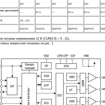
SPI
SPI
SPI
SPI
SPI
SPI
ния, доступный
—
Есть
—
Есть
Есть
Ест
°C
-40...125
SOIC24
SOIC24
NQFP32
NQFP32
NQFP32
NQ
ри питании напряжением 12 В (CUR[4:0] = 0...31).
новых микросхем показаны на рис. 1.