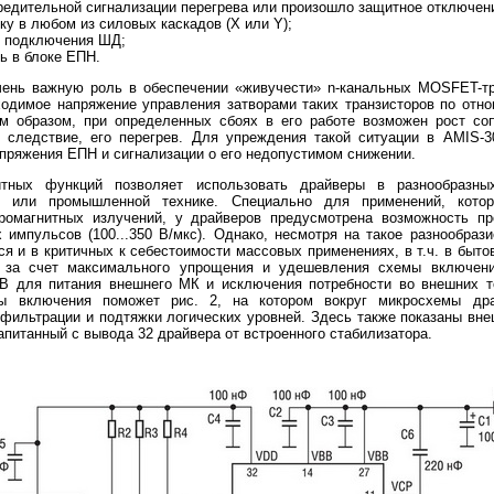
редительной сигнализации перегрева или произошло защитное отключени
ку в любом из силовых каскадов (X или Y);
й подключения ШД;
ь в блоке ЕПН.
чень важную роль в обеспечении «живучести» n-канальных MOSFET-тр
ходимое напряжение управления затворами таких транзисторов по отн
м образом, при определенных сбоях в его работе возможен рост соп
 следствие, его перегрев. Для упреждения такой ситуации в AMIS-3
апряжения ЕПН и сигнализации о его недопустимом снижении.
тных функций позволяет использовать драйверы в разнообразны
й или промышленной технике. Специально для применений, кото
омагнитных излучений, у драйверов предусмотрена возможность пр
импульсов (100...350 В/мкс). Однако, несмотря на такое разнообраз
я и в критичных к себестоимости массовых применениях, в т.ч. в быто
о за счет максимального упрощения и удешевления схемы включения
 В для питания внешнего МК и исключения потребности во внешних т
мы включения поможет рис. 2, на котором вокруг микросхемы др
фильтрации и подтяжки логических уровней. Здесь также показаны вн
апитанный с вывода 32 драйвера от встроенного стабилизатора.