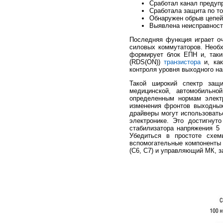
Сработал канал предуп
Сработала защита по то
Обнаружен обрыв цепе
Выявлена неисправност
Последняя функция играет о
силовых коммутаторов. Необ
формирует блок ЕПН и, таки
(RDS(ON))
транзистора
и, как
контроля уровня выходного н
Такой широкий спектр защи
медицинской, автомобильно
определенным нормам электр
изменения фронтов выходных 
драйверы могут использоватьс
электронике. Это достигнут
стабилизатора напряжения 5
Убедиться в простоте схе
вспомогательные компоненты 
(С6, С7) и управляющий МК, з