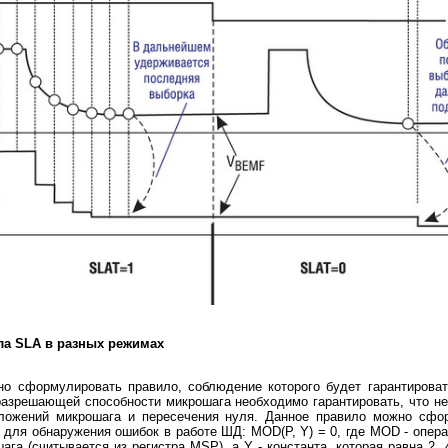
а SLA в разных режимах
о сформулировать правило, соблюдение которого будет гарантироват
разрешающей способности микрошага необходимо гарантировать, что не
ложений микрошага и пересечения нуля. Данное правило можно сфо
для обнаружения ошибок в работе ШД: MOD(P, Y) = 0, где MOD - опера
ага (считывается из регистра MSP), а Y - константа, которая равна 2, 