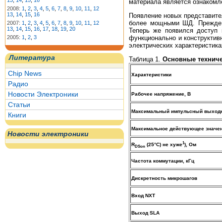
13
,
14
,
15
,
16
материала является ознакомл
2008:
1
,
2
,
3
,
4
,
5
,
6
,
7
,
8
,
9
,
10
,
11
,
12
13
,
14
,
15
,
16
Появление новых представите
более мощными ШД. Прежде н
2007:
1
,
2
,
3
,
4
,
5
,
6
,
7
,
8
,
9
,
10
,
11
,
12
13
,
14
,
15
,
16
,
17
,
18
,
19
,
20
Теперь же появился доступ 
2005:
1
,
2
,
3
функционально и конструктив
электрических характеристика
Литература
Таблица 1.
Основные техниче
Chip News
Характеристики
Радио
Новости Электроники
Рабочее напряжение, В
Статьи
Максимальный импульсный выходно
Книги
Максимальное действующее значен
Новости электроники
1
R
(25°С) не хуже
), Ом
DSon
Частота коммутации, кГц
Дискретность микрошагов
Вход NXT
Выход SLA