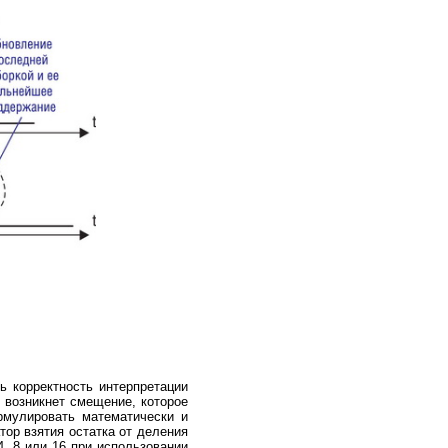
ь корректность интерпретации
 возникнет смещение, которое
рмулировать математически и
тор взятия остатка от деления
4, 8 или 16 при использовании