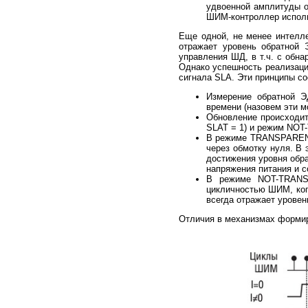
удвоенной амплитуды о
ШИМ-контроллер исполь
Еще одной, не менее интелле
отражает уровень обратной 
управления ШД, в т.ч. с обна
Однако успешность реализаци
сигнала SLA. Эти принципы с
Измерение обратной Э
времени (назовем эти 
Обновление происходит
SLAT = 1) и режим NOT
В режиме TRANSPARENT 
через обмотку нуля. В
достижения уровня обр
напряжения питания и с
В режиме NOT-TRANSP
цикличностью ШИМ, ког
всегда отражает уровен
Отличия в механизмах формир