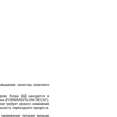
овышение качества конечного
ером. Когда ШД находится в
 тока (FORWARD/SLOW DECAY),
рое требует резкого изменения
ьность переходного процесса.
а напряжение питания меньше