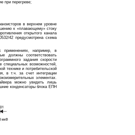
е при перегреве;
анзисторов в верхнем уровне
ошению к «плавающему» стоку
ротивления открытого канала
0532/42 предусмотрена схема
х применениях, например, в
рые должны соответствовать
ограммного задания скорости
ие специальных возможностей,
вой технике и потребительской
, в т.ч. за счет интеграции
окоизмерительных элементах.
айвера можно увидеть лишь
ешние конденсаторы блока ЕПН