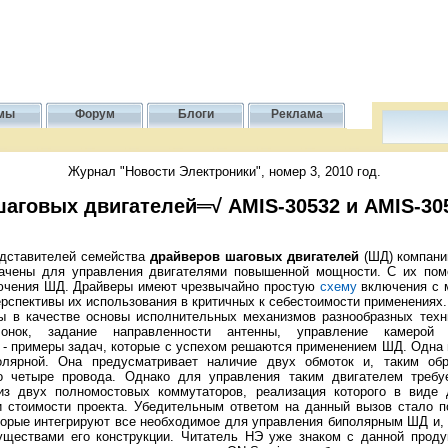
мы
Форум
Блоги
Реклама
Журнал "Новости Электроники", номер 3, 2010 год.
аговых двигателей═√ AMIS-30532 и AMIS-30
едставителей семейства
драйверов шаговых двигателей
(ШД) компан
начены для управления двигателями повышенной мощности. С их по
лючения ШД. Драйверы имеют чрезвычайно простую
схему
включения с 
ерспективы их использования в критичных к себестоимости применениях.
ы в качестве основы исполнительных механизмов разнообразных техни
нок, задание направленности антенны, управление камерой в
- примеры задач, которые с успехом решаются применением ШД. Одна 
лярной. Она предусматривает наличие двух обмоток и, таким обр
о четыре провода. Однако для управления таким двигателем требу
из двух полномостовых коммутаторов, реализация которого в виде 
и стоимости проекта. Убедительным ответом на данный вызов стало п
орые интегрируют все необходимое для управления биполярным ШД и, 
ществами его конструкции. Читатель НЭ уже знаком с данной продук