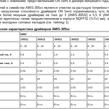
ение с новинками, представленными ON Semi в декабре минувшего года,
лей в семействе AMIS-305xx является ответом на растущую потребност
агрузочная способность драйверов ON Semi ограничивалась чуть б
к более мощным драйверам на токи до 3 (AMIS-30532) и 5,5 А (AM
но идентичны своим предшественникам в корпусе NQFP32 (7х7х1 мм), 
х выходных силовых каскадов (см. таблицу 1).
ские характеристики драйверов AMIS-305xx
AMIS
-30511
-30512
-30521
-30522
-30532
-30
6...30
6...30
6...30
6...30
6...30
6...
й ток, А
0,8
0,8
1,6
1,6
3
5,5
ие тока, А
0,4
0,4
0,8
0,8
2,1
3,9
0,56
0,56
0,56
0,56
0,35
0,1
45
45
45
45
45
45
1/32
1/32
1/32
1/32
1/32
1/3
Есть
Есть
Есть
Есть
Есть
Ест
Есть
Есть
Есть
Есть
Есть
Ест