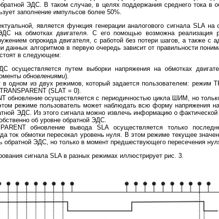
братной ЭДС. В таком случае, в целях поддержания среднего тока в о
зует заполнение импульсов более 50%.
ктуальной, является функция генерации аналогового сигнала SLA на
ЭДС на обмотках двигателя. С его помощью возможна реализация 
ружением опрокида двигателя, с работой без потери шагов, а также с 
и данных алгоритмов в первую очередь зависит от правильности пони
остоят в следующем:
ДС осуществляется путем выборки напряжения на обмотках двигат
моменты
обновлениями
).
 в одном из двух режимов, который задается пользователем: режим 
-TRANSPARENT (SLAT = 0).
обновление осуществляется с периодичностью цикла ШИМ, но только 
 этом режиме пользователь может наблюдать всю форму напряжения на
атной ЭДС. Из этого сигнала можно извлечь информацию о фактической
обственно об уровне обратной ЭДС.
ARENT обновление вывода SLA осуществляется только последне
да ток обмотки пересекал уровень нуля. В этом режиме текущее значе
ь обратной ЭДС, но только в момент предшествующего пересечения нуля
ования сигнала SLA в разных режимах иллюстрирует рис. 3.