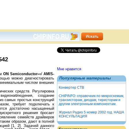
542
Мне нравится
ии
ON Semiconductor═√ AMIS-
Популярные материалы
мощью можно диагностировать
минимальным числом внешних
Конвертер СТВ
ческих средств. Регулировка
идеонаблюдения, создание
CHIPINFO: справочник по микросхемам,
из самых простых конструкций
транзисторам, диодам, тиристорам и
другим электронным компонентам.
азом, требует подключать к
ется достаточно насыщенный
Журнал Радио 5 номер 2002 год. НАША
дискретного решения бросает
КОНСУЛЬТАЦИЯ
оявление семейств драйверов
таким образом, дают в полной
цией [1, 2]. Задачей данного