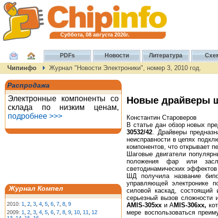
Суббота, 08 августа 2026г.
PDFs
Новости
Литература
Схе
Чипинфо
Журнал "Новости Электроники", номер 3, 2010 год.
Распродажа
Электронные компоненты со
Новые драйверы ш
склада по низким ценам,
подробнее >>>
Константин Староверов
В статье дан обзор новых пр
30532/42
. Драйверы предназ
неисправности в цепях подк
компонентов, что открывает п
Шаговые двигатели популярн
положения фар или засло
светодинамических эффектов 
ШД получила название бипо
управляющей электронике п
Журнал Компел
силовой каскад, состоящий 
серьезный вызов сложности 
2010:
1
,
2
,
3
,
4
,
5
,
6
,
7
,
8
,
9
AMIS-305xx
и A
MIS-306xx,
кот
мере воспользоваться преиму
2009:
1
,
2
,
3
,
4
,
5
,
6
,
7
,
8
,
9
,
10
,
11
,
12