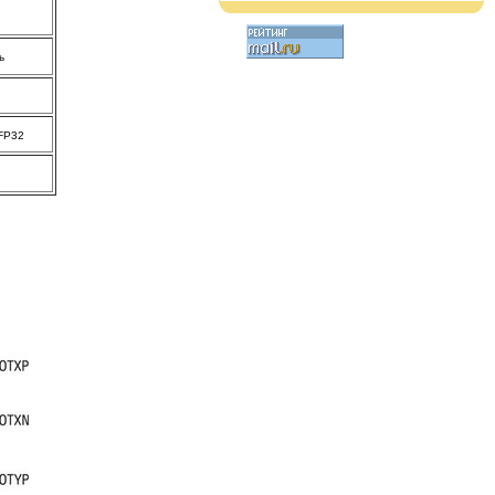
ь
FP32