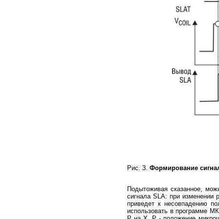
Рис. 3.
Формирование сигнал
Подытоживая сказанное, можн
сигнала SLA: при изменении 
приведет к несовпадению по
использовать в программе МК 
P на X, P - положение микрош