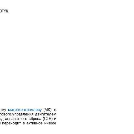
щему
микроконтроллеру
(МК), в
гового управления двигателем
од аппаратного сброса (CLR) и
 переходит в активное низкое