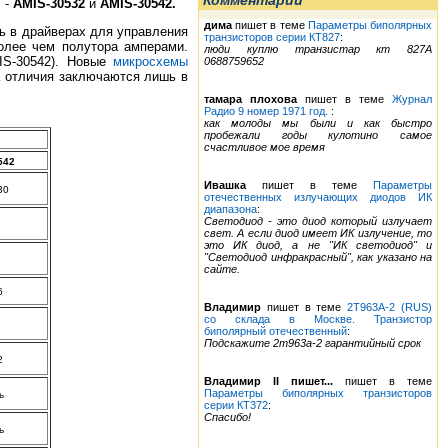
Комментарии
 -
AMIS-30532
и
AMIS-30542.
дима
пишет в теме
Параметры биполярных
ь в драйверах для управления
транзисторов серии КТ827
:
олее чем полутора амперами.
люди куплю транзистар кт 827А
IS-30542). Новые
микросхемы
0688759652
а отличия заключаются лишь в
тамара плохова
пишет в теме
Журнал
Радио 9 номер 1971 год.
:
как молоды мы были и как быстро
пробежали годы кулотино самое
счастливое мое время
542
Ивашка
пишет в теме
Параметры
30
отечественных излучающих диодов ИК
диапазона
:
Светодиод - это диод который излучает
свет. А если диод имеет ИК излучение, то
это ИК диод, а не "ИК светодиод" и
"Светодиод инфракрасный", как указано на
сайте.
6
Владимир
пишет в теме
2Т963А-2 (RUS)
со склада в Москве. Транзистор
биполярный отечественный
:
Подскажите 2т963а-2 гарантийный срок
2
Владимир II пишет...
пишет в теме
Параметры биполярных транзисторов
ь
серии КТ372
:
Спасибо!
ь