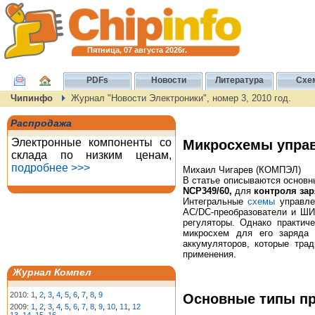
Пятница, 07 августа 2026г.
PDFs
Новости
Литература
Схе
Чипинфо
Журнал "Новости Электроники", номер 3, 2010 год.
Распродажа
Электронные компоненты со
Микросхемы управ
склада по низким ценам,
подробнее >>>
Михаил Чигарев (КОМПЭЛ)
В статье описываются основн
NCP349/60,
для
контроля за
Интегральные
схемы
управлен
AC/DC-преобразователи и ШИ
регуляторы. Однако практиче
микросхем для его заряда
аккумуляторов, которые тра
применения.
Журнал Компел
2010:
1
,
2
,
3
,
4
,
5
,
6
,
7
,
8
,
9
Основные типы п
2009:
1
,
2
,
3
,
4
,
5
,
6
,
7
,
8
,
9
,
10
,
11
,
12