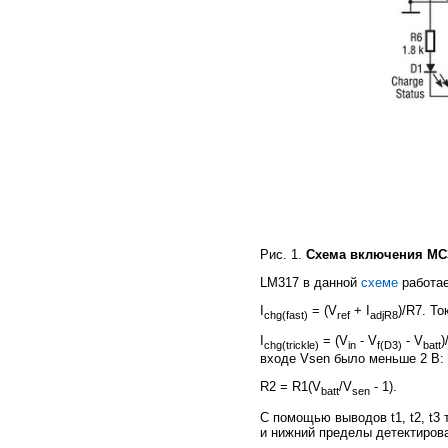
Рис. 1.
Схема включения MC
LM317 в данной
схеме
работае
I
= (V
+ I
)/R7. Т
chg(fast)
ref
adjR8
I
= (V
- V
- V
)
chg(trickle)
in
f(D3)
batt
входе Vsen было меньше 2 В:
R2 = R1(V
/V
- 1).
batt
sen
С помощью выводов t1, t2, t3
и нижний пределы детектиров