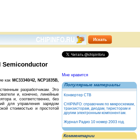
 Semiconductor
Мне нравится
кие как
MC33340/42, NCP1835B,
Популярные материалы
ственным разработчикам. Это
ватели и, конечно, линейные
Конвертер СТВ
ятора и, соответственно, без
ий для управления зарядом
CHIPINFO: справочник по микросхемам,
окой стоимостью и простотой
транзисторам, диодам, тиристорам и
другим электронным компонентам.
Журнал Радио 10 номер 2003 год.
Комментарии