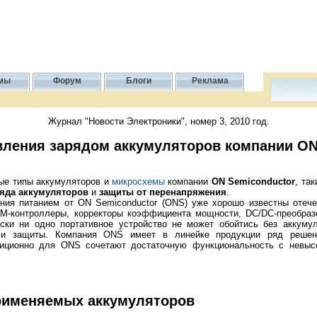
мы
Форум
Блоги
Реклама
Журнал "Новости Электроники", номер 3, 2010 год.
ления зарядом аккумуляторов компании ON
ые типы аккумуляторов и
микросхемы
компании
ON Semiconductor
, та
ряда аккумуляторов
и
защиты от перенапряжения
.
ия питанием от ON Semiconductor (ONS) уже хорошо известны отече
М-контроллеры, корректоры коэффициента мощности, DC/DC-преобразо
ски ни одно портативное устройство не может обойтись без аккумул
 и защиты. Компания ONS имеет в линейке продукции ряд решен
диционно для ONS сочетают достаточную функциональность с невыс
рименяемых аккумуляторов