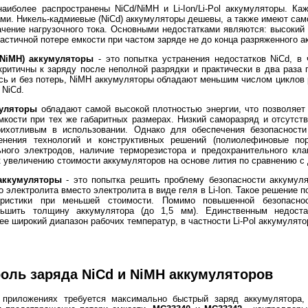
аиболее распространены NiCd/NiMH и Li-Ion/Li-Pol аккумуляторы. К
ми. Никель-кадмиевые (NiCd) аккумуляторы дешевы, а также имеют сам
ачение нагрузочного тока. Основными недостатками являются: высокий
частичной потере емкости при частом заряде не до конца разряженного а
(NiMH) аккумуляторы
- это попытка устранения недостатков NiCd, в
ритичны к заряду после неполной разрядки и практически в два раза 
сь и без потерь, NiMH аккумуляторы обладают меньшим числом циклов 
 NiCd.
муляторы
обладают самой высокой плотностью энергии, что позволяет
мкости при тех же габаритных размерах. Низкий саморазряд и отсутс
рихотливым в использовании. Однако для обеспечения безопасности
енения технологий и конструктивных решений (полиолефиновые по
ьного электродов, наличие терморезистора и предохранительного кла
к увеличению стоимости аккумуляторов на основе лития по сравнению с
 аккумуляторы
- это попытка решить проблему безопасности аккумуля
 электролита вместо электролита в виде геля в Li-Ion. Такое решение п
еристики при меньшей стоимости. Помимо повышенной безопаснос
ньшить толщину аккумулятора (до 1,5 мм). Единственным недоста
е широкий диапазон рабочих температур, в частности Li-Pol аккумулят
роль заряда NiCd и NiMH аккумуляторов
приложениях требуется максимально быстрый заряд аккумулятора,