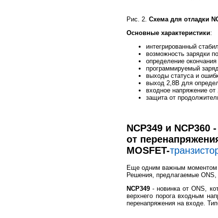
Рис. 2.
Схема для отладки N
Основные характеристики
:
интегрированный стабил
возможность зарядки по
определение окончания 
программируемый заряд
выходы статуса и ошибк
выход 2,8В для опреде
входное напряжение от 
защита от продолжитель
NCP349 и NCP360 -
от перенапряжени
MOSFET-
транзисто
Еще одним важным моментом в
Решения, предлагаемые ONS, 
NCP349
- новинка от ONS, ко
верхнего порога входным нап
перенапряжения на входе. Тип