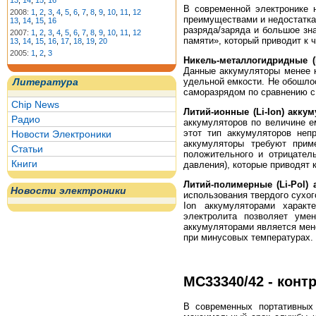
13
,
14
,
15
,
16
В современной электронике н
2008:
1
,
2
,
3
,
4
,
5
,
6
,
7
,
8
,
9
,
10
,
11
,
12
преимуществами и недостатка
13
,
14
,
15
,
16
разряда/заряда и большое зн
2007:
1
,
2
,
3
,
4
,
5
,
6
,
7
,
8
,
9
,
10
,
11
,
12
памяти», который приводит к 
13
,
14
,
15
,
16
,
17
,
18
,
19
,
20
2005:
1
,
2
,
3
Никель-металлогидридные 
Данные аккумуляторы менее к
удельной емкости. Не обошло
Литература
саморазрядом по сравнению с
Chip News
Литий-ионные (Li-Ion) акку
Радио
аккумуляторов по величине е
этот тип аккумуляторов неп
Новости Электроники
аккумуляторы требуют прим
Статьи
положительного и отрицател
Книги
давления), которые приводят 
Литий-полимерные (Li-Pol)
Новости электроники
использования твердого сухого
Ion аккумуляторами характ
электролита позволяет уме
аккумуляторами является мене
при минусовых температурах.
MC33340/42 - конт
В современных портативных 