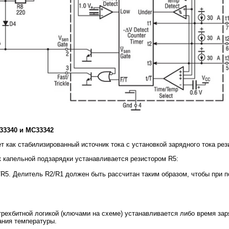
33340 и MC33342
т как стабилизированный источник тока с установкой зарядного тока рез
ок капельной подзарядки устанавливается резистором R5:
/R5. Делитель R2/R1 должен быть рассчитан таким образом, чтобы при 
 трехбитной логикой (ключами на схеме) устанавливается либо время заря
ания температуры.