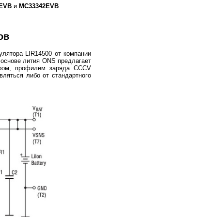
EVB
и
MC33342EVB
.
ов
улятора LIR14500 от компании
 основе лития ONS предлагает
ором, профилем заряда CCCV
ляться либо от стандартного