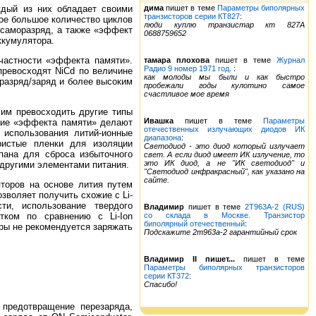
аждый из них обладает своими
дима
пишет в теме
Параметры биполярных
транзисторов серии КТ827
:
ое большое количество циклов
люди куплю транзистар кт 827А
 саморазряд, а также «эффект
0688759652
ккумулятора.
 частности «эффекта памяти».
тамара плохова
пишет в теме
Журнал
Радио 9 номер 1971 год.
:
превосходят NiCd по величине
как молоды мы были и как быстро
разряд/заряд и более высоким
пробежали годы кулотино самое
счастливое мое время
 им превосходить другие типы
Ивашка
пишет в теме
Параметры
твие «эффекта памяти» делают
отечественных излучающих диодов ИК
 использования литий-ионные
диапазона
:
ристые пленки для изоляции
Светодиод - это диод который излучает
пана для сброса избыточного
свет. А если диод имеет ИК излучение, то
это ИК диод, а не "ИК светодиод" и
 другими элементами питания.
"Светодиод инфракрасный", как указано на
сайте.
торов на основе лития путем
озволяет получить схожие с Li-
ти, использование твердого
Владимир
пишет в теме
2Т963А-2 (RUS)
тком по сравнению с Li-Ion
со склада в Москве. Транзистор
биполярный отечественный
:
оры не рекомендуется заряжать
Подскажите 2т963а-2 гарантийный срок
Владимир II пишет...
пишет в теме
Параметры биполярных транзисторов
серии КТ372
:
Спасибо!
 предотвращение перезаряда,