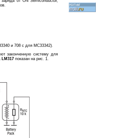
 заряда от ON Semiconductor,
ов.
3340 и 708 с для MC33342).
уют законченную систему для
а
LM317
показан на рис. 1.