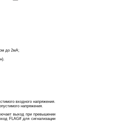
ом до 2мА;
н).
стимого входного напряжения.
опустимого напряжения.
ключает выход при превышении
выход FLAG# для сигнализации