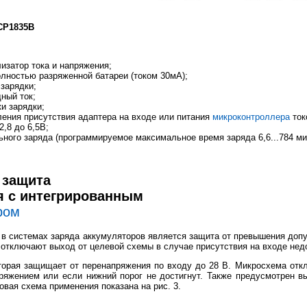
CP1835B
изатор тока и напряжения;
лностью разряженной батареи (током 30мА);
зарядки;
ный ток;
и зарядки;
ления присутствия адаптера на входе или питания
микроконтроллера
ток
2,8 до 6,5В;
ного заряда (программируемое максимальное время заряда 6,6...784 ми
 защита
я с интегрированным
ром
 системах заряда аккумуляторов является защита от превышения допу
отключают выход от целевой схемы в случае присутствия на входе нед
торая защищает от перенапряжения по входу до 28 В. Микросхема от
ряжением или если нижний порог не достигнут. Также предусмотрен 
овая схема применения показана на рис. 3.