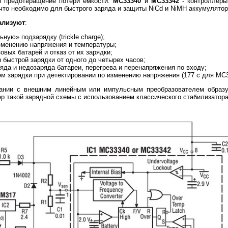
 предотвращение потери емкости.
MC33340
и
MC33342
- контроллеры
 что необходимо для быстрого заряда и защиты NiCd и NiMH аккумулятор
ализуют
:
ную» подзарядку (trickle charge);
изменению напряжения и температуры;
овых батарей и отказ от их зарядки;
быстрой зарядки от одного до четырех часов;
яда и недозаряда батареи, перегрева и перенапряжения по входу;
м зарядки при детектировании по изменению напряжения (177 с для MC3
ании с внешним линейным или импульсным преобразователем образ
ер такой зарядной схемы с использованием классического стабилизатор