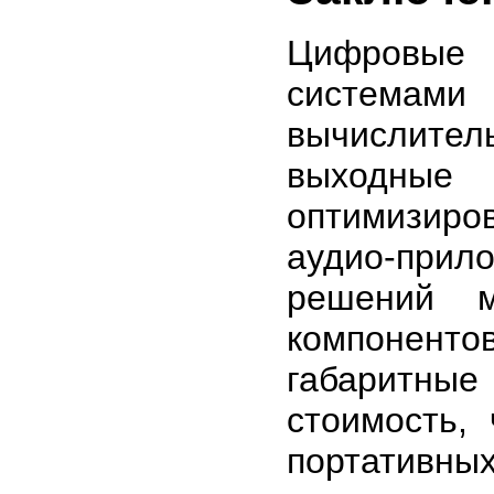
Цифровые а
системами
вычислите
выходные 
оптимизиро
аудио-прил
решений м
компонент
габаритны
стоимость,
портативных