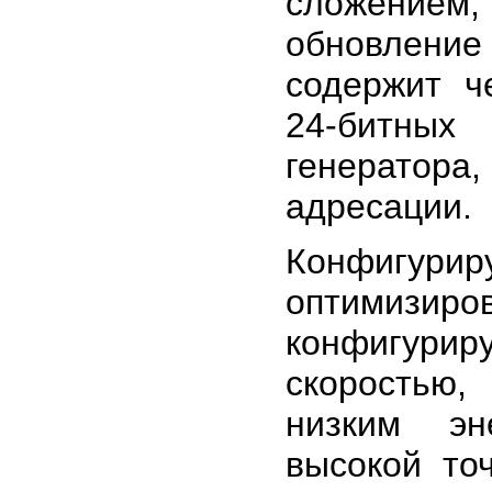
сложением,
обновление
содержит ч
24-битных
генерато
адресации.
Конфигури
оптимизир
конфигурир
скоростью
низким эн
высокой то