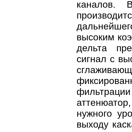
каналов. 
производ
дальнейшег
высоким ко
дельта пре
сигнал с вы
сглаживающ
фиксирова
фильтрации
аттенюатор
нужного ур
выходу каск