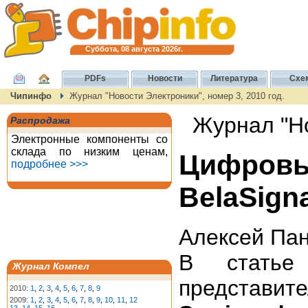
Суббота, 08 августа 2026г.
PDFs
Новости
Литература
Схе
Чипинфо
Журнал "Новости Электроники", номер 3, 2010 год.
Журнал "Но
Распродажа
Электронные компоненты со
склада по низким ценам,
Цифро
подробнее >>>
BelaSign
Алексей Па
В статье
Журнал Компел
представит
2010:
1
,
2
,
3
,
4
,
5
,
6
,
7
,
8
,
9
2009:
1
,
2
,
3
,
4
,
5
,
6
,
7
,
8
,
9
,
10
,
11
,
12