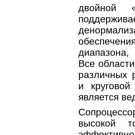
двойной «
поддержи
денормализа
обеспечен
диапазона,
Все области
различных 
и кругово
является ве
Сопроцесс
высокой т
эффективн