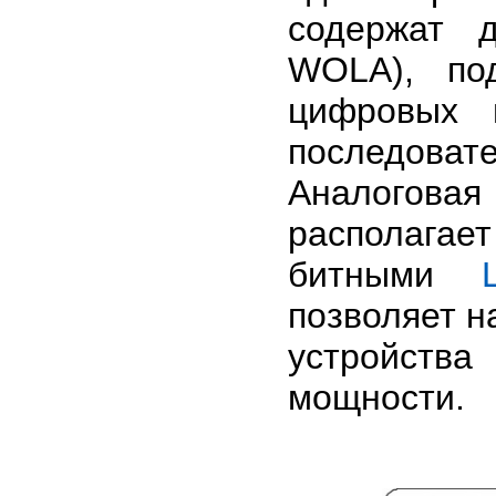
содержат 
WOLA), по
цифровых 
последова
Аналогова
располагае
битными
позволяет 
устройств
мощности.