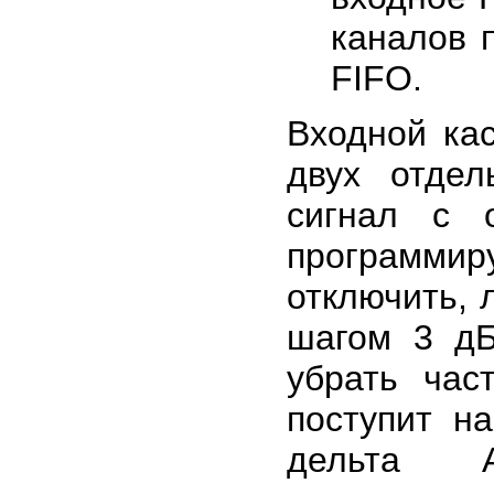
каналов 
FIFO.
Входной ка
двух отде
сигнал с 
программи
отключить, 
шагом 3 дБ
убрать час
поступит на
дельта 