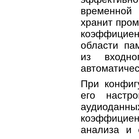
временной
хранит пром
коэффицие
области па
из входн
автоматичес
При конфиг
его настр
аудиоданны
коэффицие
анализа и 