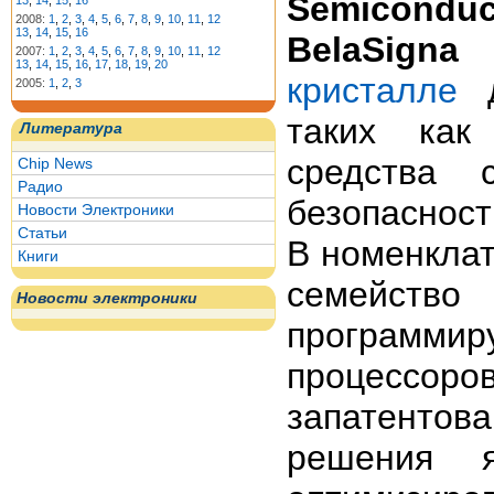
Semiconduc
13
,
14
,
15
,
16
2008:
1
,
2
,
3
,
4
,
5
,
6
,
7
,
8
,
9
,
10
,
11
,
12
13
,
14
,
15
,
16
BelaSigna
2007:
1
,
2
,
3
,
4
,
5
,
6
,
7
,
8
,
9
,
10
,
11
,
12
13
,
14
,
15
,
16
,
17
,
18
,
19
,
20
кристалле
д
2005:
1
,
2
,
3
таких как
Литература
средства 
Chip News
Радио
безопасност
Новости Электроники
Статьи
В номенклат
Книги
семейст
Новости электроники
программ
процессо
запатенто
решения я