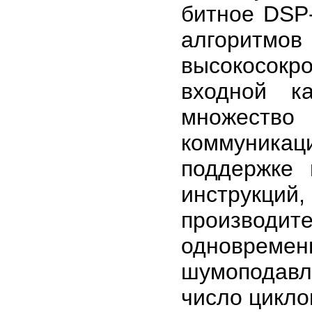
битное DSP
алгоритмо
высокосокр
входной к
множество
коммуника
поддержке 
инструкци
производит
одноврем
шумоподав
число цикло