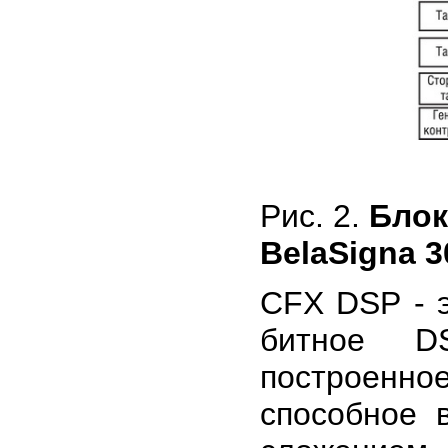
Рис. 2.
Блок
BelaSigna 3
CFX DSP - 
битное DS
построенн
способное 