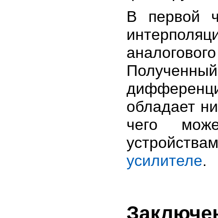
В первой ч
интерполя
аналоговог
Получен
дифференц
обладает н
чего мож
устройств
усилителе
.
Заключе