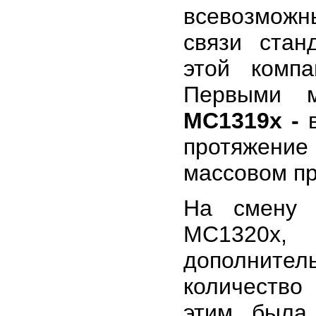
всевозможн
связи стан
этой комп
Первыми м
MC1319x
-
в
протяжени
массовом пр
На смену 
MC1320x,
дополнител
количество
этим была