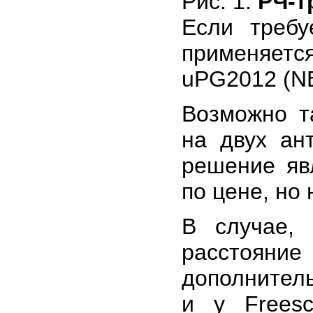
Рис. 1.
РЧ-т
Если требу
применяетс
uPG2012 (N
Возможно т
на двух ан
решение яв
по цене, но
В случае, 
расстояни
дополнител
и у Freesc