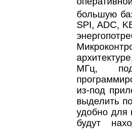
оперативно
большую ба
SPI, ADC, K
энергопотр
Микроконтр
архитектуре
МГц, под
программир
из-под при
выделить по
удобно для 
будут нах