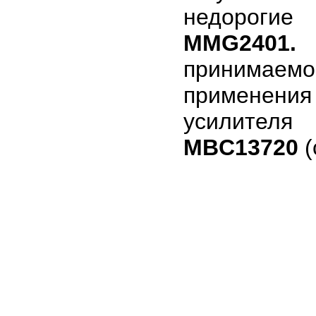
недорогие
MMG2401.
Д
принимае
применени
усилителя
MBC13720
(