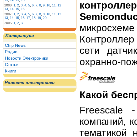
13
,
14
,
15
,
16
контролле
2008:
1
,
2
,
3
,
4
,
5
,
6
,
7
,
8
,
9
,
10
,
11
,
12
13
,
14
,
15
,
16
Semiconduc
2007:
1
,
2
,
3
,
4
,
5
,
6
,
7
,
8
,
9
,
10
,
11
,
12
13
,
14
,
15
,
16
,
17
,
18
,
19
,
20
2005:
1
,
2
,
3
микросхем
Литература
Контроллер
Chip News
сети датчи
Радио
Новости Электроники
охранно-пож
Статьи
Книги
Новости электроники
Какой бесп
Freescale 
компаний, к
тематикой 