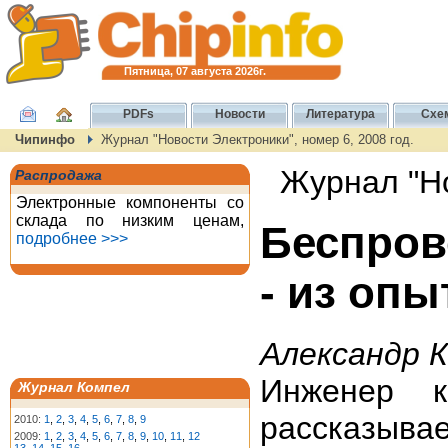
Пятница, 07 августа 2026г.
PDFs
Новости
Литература
Схе
Чипинфо
Журнал "Новости Электроники", номер 6, 2008 год.
Журнал "Но
Распродажа
Электронные компоненты со
склада по низким ценам,
Беспров
подробнее >>>
- из оп
Александр 
Инженер 
Журнал Компел
рассказыва
2010:
1
,
2
,
3
,
4
,
5
,
6
,
7
,
8
,
9
2009:
1
,
2
,
3
,
4
,
5
,
6
,
7
,
8
,
9
,
10
,
11
,
12