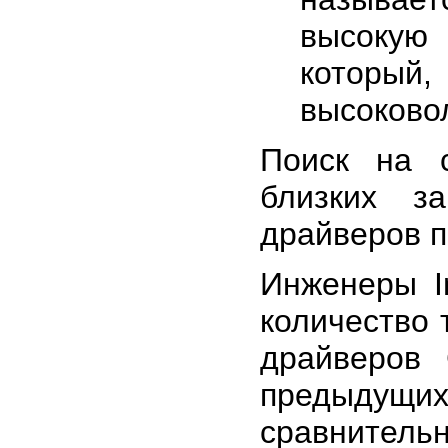
высокую 
который
высоково
Поиск на с
близких з
драйверов 
Инженеры In
количество 
драйверов
предыдущи
сравнитель