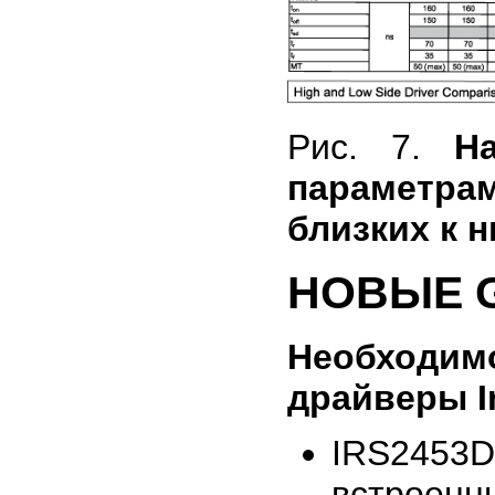
Рис. 7.
Н
параметр
близких к 
НОВЫЕ 
Необходи
драйверы In
IRS2453D
встрое