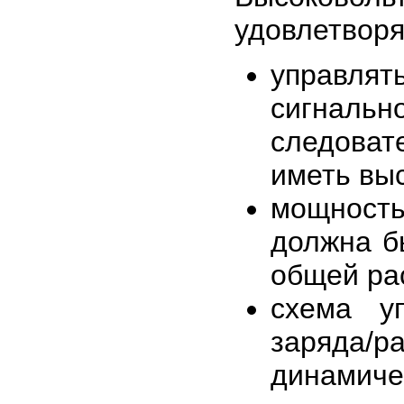
удовлетвор
управлят
сигнал
следоват
иметь выс
мощност
должна б
общей ра
схема у
заряда/р
динамиче