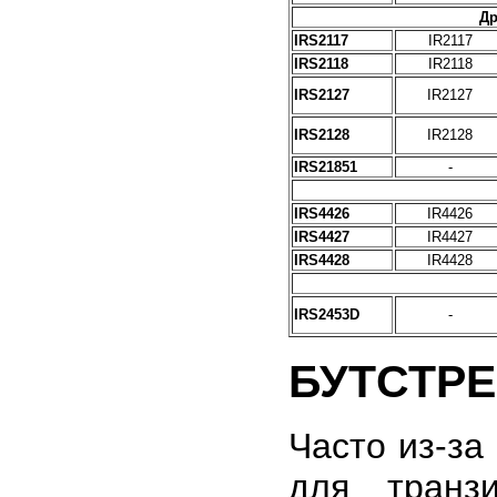
Др
IRS2117
IR2117
IRS2118
IR2118
IRS2127
IR2127
IRS2128
IR2128
IRS21851
-
IRS4426
IR4426
IRS4427
IR4427
IRS4428
IR4428
IRS2453D
-
БУТСТР
Часто из-за
для транз