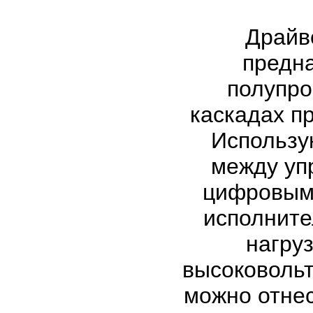
Драйв
предн
полупро
каскадах п
Использу
между у
цифровым
исполнит
нагруз
высоковольтн
можно отнес