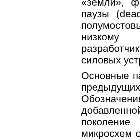
«земли», ф
паузы (dea
полумосто
низкому 
разработч
силовых уст
Основные п
предыдущи
Обозначени
добавленной
поколение
микросхем о