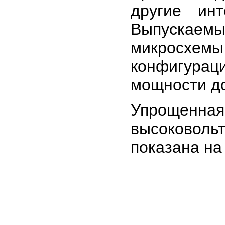
другие инт
Выпускаемы
микросхем
конфигура
мощности до
Упрощенна
высоков
показана на