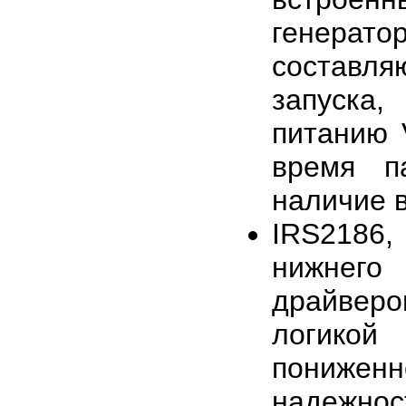
генера
составл
запуска
питанию 
время па
наличие в
IRS2186,
нижнего
драйверо
логикой
пониженн
надежнос