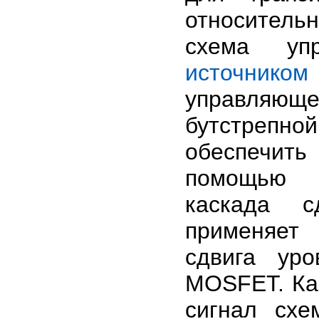
относитель
схема уп
источником
управляющ
бутстрепн
обеспечить
помощью в
каскада сд
применяет
сдвига уро
MOSFET. Кас
сигнал схе