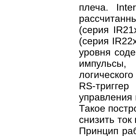
плеча. Inte
рассчитан
(серия IR21
(серия IR22
уровня сод
импульсы,
логическог
RS-триггер
управления
Такое постр
снизить ток
Принцип ра