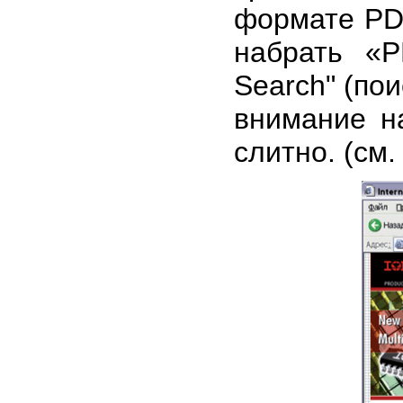
формате PDF
набрать «P
Search" (по
внимание н
слитно. (см.