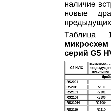
наличие вст
новые др
предыдущих
Таблица
микросхем
серий G5 H
Наименовани
G5 HVIC
предыдущег
поколения
Драйв
IRS2001
-
IRS2011
IR2011
IRS2101
IR2101
IRS2106
IR2106
IRS21064
IR21064
IRS2110
IR2110