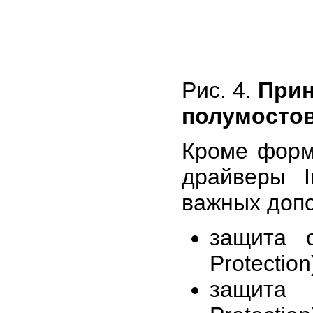
Рис. 4.
Прин
полумостов
Кроме форм
драйверы In
важных доп
защита о
Protection
защита 