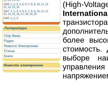
13
,
14
,
15
,
16
(High-Vol
2008:
1
,
2
,
3
,
4
,
5
,
6
,
7
,
8
,
9
,
10
,
11
,
12
13
,
14
,
15
,
16
Internatio
2007:
1
,
2
,
3
,
4
,
5
,
6
,
7
,
8
,
9
,
10
,
11
,
12
13
,
14
,
15
,
16
,
17
,
18
,
19
,
20
2005:
1
,
2
,
3
транзис
Литература
дополните
Chip News
более высо
Радио
Новости Электроники
стоимость.
Статьи
выборе на
Книги
управлен
Новости электроники
напряжением