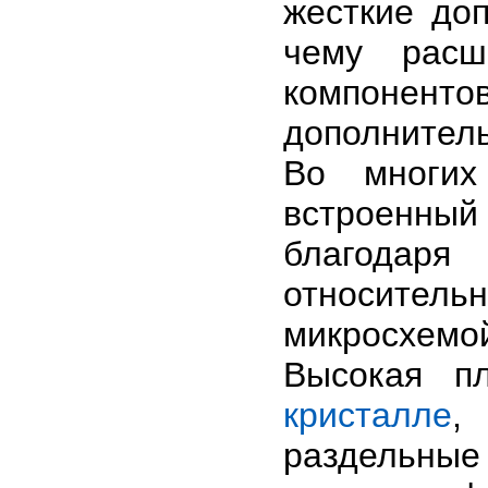
жесткие до
чему расш
компонен
дополнител
Во многих
встроенны
благодаря
относитель
микросхемо
Высокая п
кристалле
,
раздельны