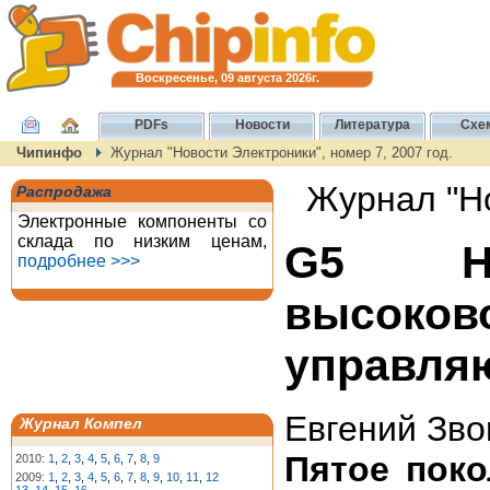
Воскресенье, 09 августа 2026г.
PDFs
Новости
Литература
Схе
Чипинфо
Журнал "Новости Электроники", номер 7, 2007 год.
Журнал "Но
Распродажа
Электронные компоненты со
склада по низким ценам,
G5 HV
подробнее >>>
высок
управля
Евгений Зво
Журнал Компел
Пятое поко
2010:
1
,
2
,
3
,
4
,
5
,
6
,
7
,
8
,
9
2009:
1
,
2
,
3
,
4
,
5
,
6
,
7
,
8
,
9
,
10
,
11
,
12