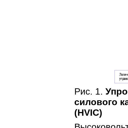
Рис. 1.
Упро
силового к
(HVIC)
Высоковол