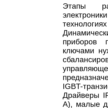
Этапы раз
электрони
технология
Динамическ
приборов 
ключами ну
сбаланси
управляющ
предназнач
IGBT-транзи
Драйверы I
А), малые д