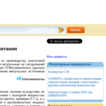
питания
Мне нравится
по производству аналоговой
Популярные материалы
ым актуальным на сегодняшний
ия STMicroelectronics сделала
ения импульсных источников
Конвертер СТВ
CHIPINFO: справочник по микросхемам,
транзисторам, диодам, тиристорам и
другим электронным компонентам.
локов питания вследствие их
Журнал Радио 3 номер 2002 год.
итания с выходной мощностью
ИЗМЕРЕНИЯ
ставлять примерно 5-7 кг, а о
ров и высоковольтных мощных
тельно, габаритные размеры и