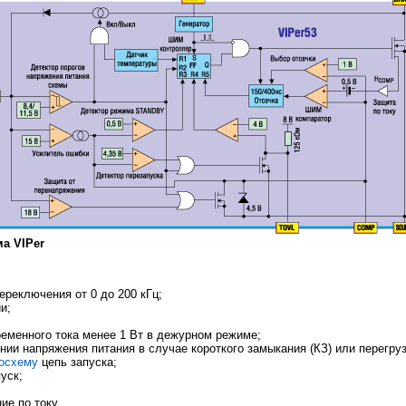
а VIPer
ереключения от 0 до 200 кГц;
и;
ременного тока менее 1 Вт в дежурном режиме;
ии напряжения питания в случае короткого замыкания (КЗ) или перегруз
осхему
цепь запуска;
уск;
ие по току.