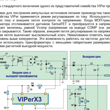
стандартного включения одного из представителей семейства VIPer пре
мах для построения импульсных источников питания производства таких 
мейства VIPer применяется режим регулирования по току. Используютс
по току и внешняя петля контроля по напряжению. Когда МОП-транз
матора отслеживается датчиком SenseFET и преобразуется в напряже
гает величины, равной Vcomp (напряжение на выводе COMP (см. ри
р закрывается. Таким образом, внешняя петля регулирования по напряж
вая петля выключает высоковольтный ключ. Немаловажно отметить ещ
уровень выше конкурентов. Это возможность работать на частотах дости
и использовать трансформаторы с меньшими габаритными размерами,
ием расчетной выходной мощности.