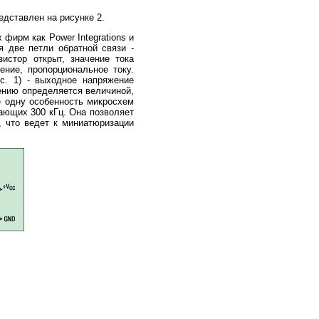
дставлен на рисунке 2.
фирм как Power Integrations и
я две петли обратной связи -
истор открыт, значение тока
ние, пропорциональное току.
с. 1) - выходное напряжение
ению определяется величиной,
е одну особенность микросхем
гающих 300 кГц. Она позволяет
 что ведет к миниатюризации