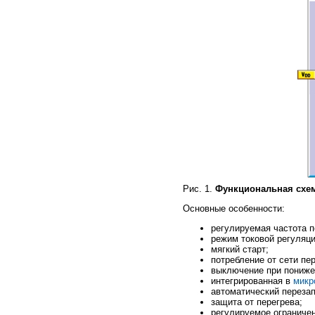
Рис. 1.
Функциональная схем
Основные особенности:
регулируемая частота п
режим токовой регуляци
мягкий старт;
потребление от сети пе
выключение при понижен
интегрированная в
микр
автоматический перезап
защита от перегрева;
регулируемое ограничен