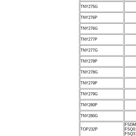
TNY275G
TNY276P
TNY276G
TNY277P
TNY277G
TNY278P
TNY278G
TNY279P
TNY279G
TNY280P
TNY280G
FSDM
TOP232P
FSQ0
FSQ3