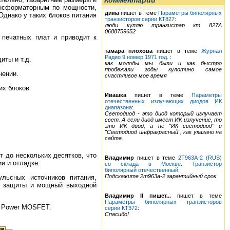
Комментарии
ансформаторным по мощности,
дима
пишет в теме
Параметры биполярных
Однако у таких блоков питания
транзисторов серии КТ827
:
люди куплю транзистар кт 827А
0688759652
и печатных плат и приводит к
тамара плохова
пишет в теме
Журнал
Радио 9 номер 1971 год.
:
иты и т.д.
как молоды мы были и как быстро
пробежали годы кулотино самое
нении.
счастливое мое время
их блоков.
Ивашка
пишет в теме
Параметры
отечественных излучающих диодов ИК
диапазона
:
Светодиод - это диод который излучает
свет. А если диод имеет ИК излучение, то
это ИК диод, а не "ИК светодиод" и
"Светодиод инфракрасный", как указано на
сайте.
т до нескольких десятков, что
Владимир
пишет в теме
2Т963А-2 (RUS)
и и отладке.
со склада в Москве. Транзистор
биполярный отечественный
:
Подскажите 2т963а-2 гарантийный срок
ульсных источников питания,
 защиты и мощный выходной
Владимир II пишет...
пишет в теме
Параметры биполярных транзисторов
al Power MOSFET.
серии КТ372
:
Спасибо!