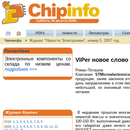
Суббота, 08 августа 2026г.
PDFs
Новости
Литература
Схе
Чипинфо
Журнал "Новости Электроники", номер 5, 2007 год.
Распродажа
Электронные компоненты со
VIPer новое слов
склада по низким ценам,
подробнее >>>
Роман Поташов
Компания
STMicroelectronics
продукции, заняв законное в
день направлением в этом биз
небольшой, но значимый тех
питания.
Журнал Компел
В недавнем прошлом многие 
немалой массы и значительн
100-150 Вт, выполненный даже
2010:
1
,
2
,
3
,
4
,
5
,
6
,
7
,
8
,
9
его габаритах даже нечего 
2009:
1
,
2
,
3
,
4
,
5
,
6
,
7
,
8
,
9
,
10
,
11
,
12
MOSFET-транзисторов на смен