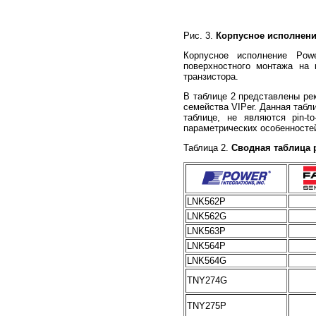
Рис. 3.
Корпусное исполнени
Корпусное исполнение Powe
поверхностного монтажа на
транзистора.
В таблице 2 представлены рек
семейства VIPer. Данная табл
таблице, не являются pin-t
параметрических особенносте
Таблица 2.
Сводная таблица 
LNK562P
LNK562G
LNK563P
LNK564P
LNK564G
TNY274G
TNY275P