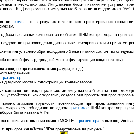
шились в несколько раз. Импульсные блоки питания не уступают тр
ктивнее. КПД современных импульсных блоков питания достигает 95%. 
ментов
схемы
, что в результате усложняет проектирование топологи
омехам.
 подбора пассивных компонентов в обвязке ШИМ-контроллера, в цепи защ
 неудобства при проведении диагностики неисправностей и при их устра
схемы импульсного обратноходового блока питания состоят из следующ
себя сетевой фильтр, диодный мост и фильтрующие конденсаторы).
яжению, по превышению температуры, и т.д.)
ного напряжения.
-
транзистор
.
 из диодного моста и фильтрующих конденсаторов.
ых компонентов, входящих в состав импульсного блока питания, доходи
ры устройства и, как следствие, создает ряд проблем при проектировани
s, проанализировав трудности, возникающие при проектировании имп
рию микросхем, объединив на одном
кристалле
ШИМ-контроллер, цепи
иборов была названа VIPer.
 технологии изготовления самого MOSFET-
транзистора
, а именно, Vertic
из приборов семейства VIPer представлена на рисунке 1.