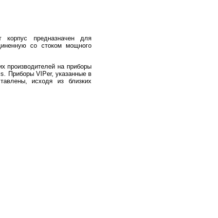
от корпус предназначен для
диненную со стоком мощного
гих производителей на приборы
s. Приборы VIPer, указанные в
ставлены, исходя из близких