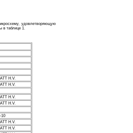
микросхему, удовлетворяющую
 в таблице 1.
TT H.V.
TT H.V.
TT H.V.
TT H.V.
-10
TT H.V.
TT H.V.