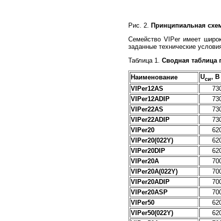
Рис. 2.
Принципиальная схем
Семейство VIPer имеет широ
заданные технические условия
Таблица 1.
Сводная таблица 
U
, В
Наименование
си
VIPer12AS
73
VIPer12ADIP
73
VIPer22AS
73
VIPer22ADIP
73
VIPer20
62
VIPer20(022Y)
62
VIPer20DIP
62
VIPer20A
70
VIPer20A(022Y)
70
VIPer20ADIP
70
VIPer20ASP
70
VIPer50
62
VIPer50(022Y)
62