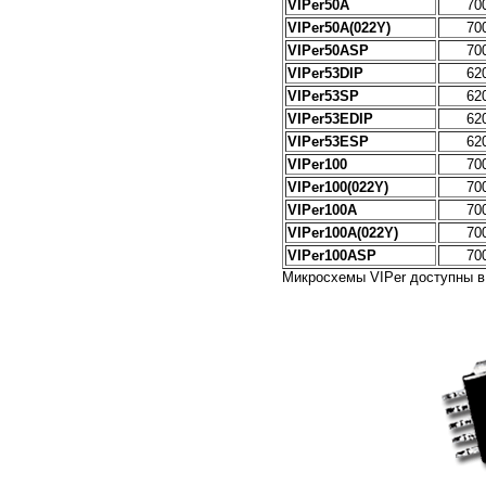
VIPer50A
70
VIPer50A(022Y)
70
VIPer50ASP
70
VIPer53DIP
62
VIPer53SP
62
VIPer53EDIP
62
VIPer53ESP
62
VIPer100
70
VIPer100(022Y)
70
VIPer100A
70
VIPer100A(022Y)
70
VIPer100ASP
70
Микросхемы VIPer доступны в