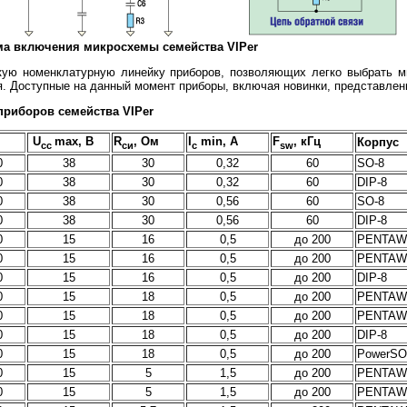
а включения микросхемы семейства VIPer
кую номенклатурную линейку приборов, позволяющих легко выбрать 
. Доступные на данный момент приборы, включая новинки, представлены
приборов семейства VIPer
U
max, В
R
, Ом
I
min, А
F
, кГц
Корпус
cc
си
с
sw
0
38
30
0,32
60
SO-8
0
38
30
0,32
60
DIP-8
0
38
30
0,56
60
SO-8
0
38
30
0,56
60
DIP-8
0
15
16
0,5
до 200
PENTAWA
0
15
16
0,5
до 200
PENTAWA
0
15
16
0,5
до 200
DIP-8
0
15
18
0,5
до 200
PENTAWA
0
15
18
0,5
до 200
PENTAWA
0
15
18
0,5
до 200
DIP-8
0
15
18
0,5
до 200
PowerSO
0
15
5
1,5
до 200
PENTAWA
0
15
5
1,5
до 200
PENTAWA