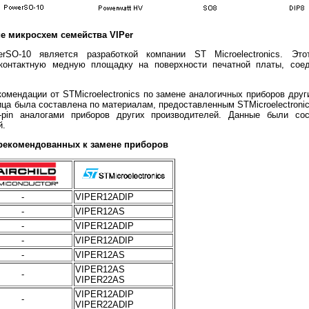
е микросхем семейства VIPer
rSO-10 является разработкой компании ST Microelectronics. Эт
 контактную медную площадку на поверхности печатной платы, сое
омендации от STMicroelectronics по замене аналогичных приборов дру
ица была составлена по материалам, предоставленным STMicroelectronic
o-pin аналогами приборов других производителей. Данные были со
й.
рекомендованных к замене приборов
-
VIPER12ADIP
-
VIPER12AS
-
VIPER12ADIP
-
VIPER12ADIP
-
VIPER12AS
VIPER12AS
-
VIPER22AS
VIPER12ADIP
-
VIPER22ADIP