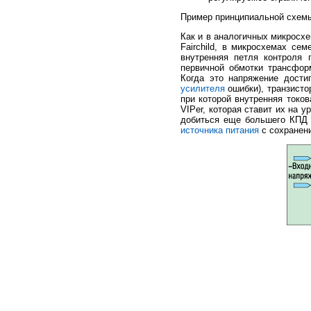
Пример принципиальной схемы 
Как и в аналогичных микросхе
Fairchild, в микросхемах се
внутренняя петля контроля 
первичной обмотки трансфор
Когда это напряжение дости
усилителя
ошибки), транзисто
при которой внутренняя токо
VIPer, которая ставит их на 
добиться еще большего КПД 
источника питания
с сохранен