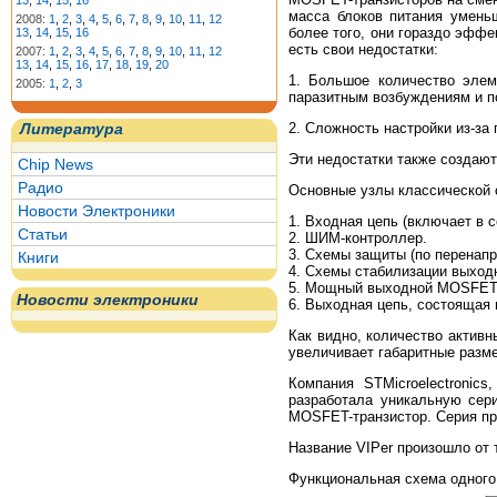
13
,
14
,
15
,
16
масса блоков питания умень
2008:
1
,
2
,
3
,
4
,
5
,
6
,
7
,
8
,
9
,
10
,
11
,
12
более того, они гораздо эффе
13
,
14
,
15
,
16
есть свои недостатки:
2007:
1
,
2
,
3
,
4
,
5
,
6
,
7
,
8
,
9
,
10
,
11
,
12
13
,
14
,
15
,
16
,
17
,
18
,
19
,
20
1. Большое количество эле
2005:
1
,
2
,
3
паразитным возбуждениям и п
2. Cложность настройки из-за
Литература
Эти недостатки также создают
Chip News
Радио
Основные узлы классической 
Новости Электроники
1. Входная цепь (включает в 
Статьи
2. ШИМ-контроллер.
3. Схемы защиты (по перенапр
Книги
4. Схемы стабилизации выход
5. Мощный выходной MOSFET
Новости электроники
6. Выходная цепь, состоящая
Как видно, количество активн
увеличивает габаритные разме
Компания STMicroelectronic
разработала уникальную се
MOSFET-транзистор. Серия пр
Название VIPer произошло от
Функциональная схема одного 