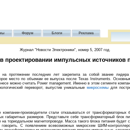
мы
Форум
Блоги
Реклама
Журнал "Новости Электроники", номер 5, 2007 год.
о в проектировании импульсных источников 
на протяжении последних лет закрепила за собой звание лидера 
торое место по объемам ее выпуска после Texas Instruments. Основн
несе можно считать Power management. Именно в этом сегменте компан
нологический переворот, выпустив уникальные
микросхемы
для постро
компании-производители стали отказываться от трансформаторных б
ых габаритных размеров. Представьте себе трансформаторный блок п
 на ториодальном магнитопроводе. Масса такого блока питания будет со
и говорить. С появлением всевозможных микросхем ШИМ-контролле
у трансформаторным источникам питания пришли импульсные, следова