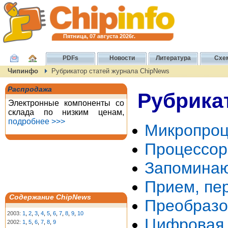
Пятница, 07 августа 2026г.
PDFs
Новости
Литература
Схе
Чипинфо
Рубрикатор статей журнала ChipNews
Распродажа
Рубрика
Электронные компоненты со
склада по низким ценам,
подробнее >>>
Микропроц
Процессор
Запоминаю
Прием, пе
Содержание ChipNews
Преобразо
2003:
1
,
2
,
3
,
4
,
5
,
6
,
7
,
8
,
9
,
10
Цифровая 
2002:
1
,
5
,
6
,
7
,
8
,
9