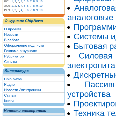
2001:
1
,
2
,
3
,
4
,
5
,
6
,
7
,
8
,
9
,
10
Аналогова
2000:
1
,
2
,
3
,
4
,
5
,
6
,
7
,
8
,
9
,
10
1999:
1
,
2
,
3
,
4
,
5
,
6
,
7
,
8
,
9
,
10
аналоговые
О журнале ChipNews
Программи
О проекте
Системы и
Новости
В работе
Бытовая р
Оформление подписки
Реклама в журнале
Силовая
Рубрикатор
Ссылки
электропита
Литература
Дискретны
Chip News
Пасси
Радио
Новости Электроники
устройства
Статьи
Книги
Проектиро
Техника т
Новости электроники