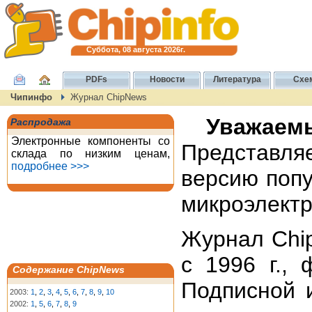
Суббота, 08 августа 2026г.
PDFs
Новости
Литература
Схе
Чипинфо
Журнал ChipNews
Уважаемы
Распродажа
Электронные компоненты со
Представл
склада по низким ценам,
подробнее >>>
версию поп
микроэлектр
Журнал Chip
с 1996 г.,
Содержание ChipNews
Подписной и
2003:
1
,
2
,
3
,
4
,
5
,
6
,
7
,
8
,
9
,
10
2002:
1
,
5
,
6
,
7
,
8
,
9