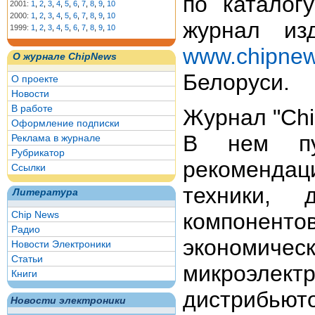
по каталог
2001:
1
,
2
,
3
,
4
,
5
,
6
,
7
,
8
,
9
,
10
2000:
1
,
2
,
3
,
4
,
5
,
6
,
7
,
8
,
9
,
10
журнал из
1999:
1
,
2
,
3
,
4
,
5
,
6
,
7
,
8
,
9
,
10
www.chipne
О журнале ChipNews
Белоруси.
О проекте
Новости
В работе
Журнал "Chi
Оформление подписки
В нем пуб
Реклама в журнале
Рубрикатор
рекомендац
Ссылки
техники, 
Литература
Chip News
компонентов
Радио
экономиче
Новости Электроники
Статьи
микроэлек
Книги
дистрибьют
Новости электроники