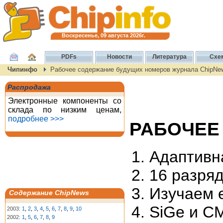
Воскресенье, 09 августа 2026г.
PDFs
Новости
Литература
Схе
Чипинфо
Рабочее содержание будущих номеров журнала ChipNe
Распродажа
Электронные компоненты со
склада по низким ценам,
подробнее >>>
РАБОЧЕЕ 
Адаптивн
16 разряд
Изучаем 
Содержание ChipNews
SiGe и C
2003:
1
,
2
,
3
,
4
,
5
,
6
,
7
,
8
,
9
,
10
2002:
1
,
5
,
6
,
7
,
8
,
9