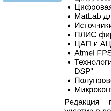
Цифровая
MatLab д
Источник
ПЛИС фир
ЦАП и АЦП
Atmel FPS
Технолог
DSP"
Полупров
Микрокон
Редакция 
участие в р