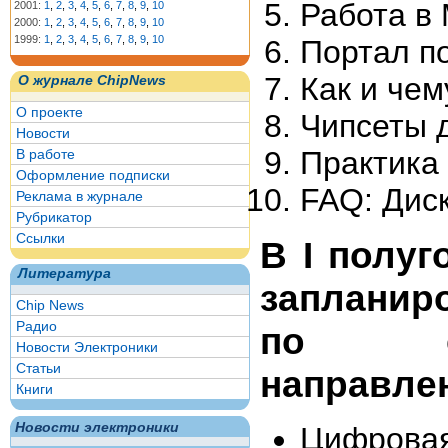
Работа в 
2001:
1
,
2
,
3
,
4
,
5
,
6
,
7
,
8
,
9
,
10
2000:
1
,
2
,
3
,
4
,
5
,
6
,
7
,
8
,
9
,
10
1999:
1
,
2
,
3
,
4
,
5
,
6
,
7
,
8
,
9
,
10
Портал п
Как и чем
О журнале ChipNews
О проекте
Чипсеты д
Новости
Практика
В работе
Оформление подписки
FAQ: Дис
Реклама в журнале
Рубрикатор
Ссылки
В I полуг
Литература
запланир
Chip News
Радио
по сл
Новости Электроники
Статьи
направле
Книги
Новости электроники
Цифровая