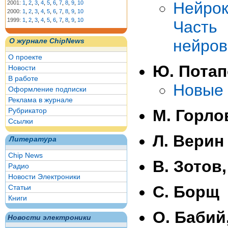
Нейрок
2001:
1
,
2
,
3
,
4
,
5
,
6
,
7
,
8
,
9
,
10
2000:
1
,
2
,
3
,
4
,
5
,
6
,
7
,
8
,
9
,
10
1999:
1
,
2
,
3
,
4
,
5
,
6
,
7
,
8
,
9
,
10
Част
нейров
О журнале ChipNews
О проекте
Ю. Пота
Новости
В работе
Новые 
Оформление подписки
Реклама в журнале
Рубрикатор
М. Горло
Ссылки
Л. Верин
Литература
Chip News
В. Зотов
Радио
Новости Электроники
С. Борщ
Статьи
Книги
О. Бабий
Новости электроники