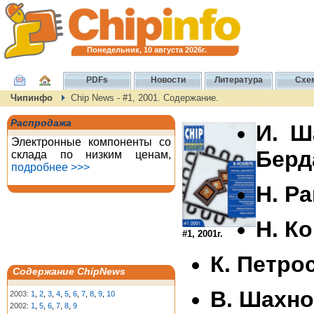
Понедельник, 10 августа 2026г.
PDFs
Новости
Литература
Схе
Чипинфо
Chip News - #1, 2001. Содержание.
Распродажа
И. Ш
Электронные компоненты со
Берд
склада по низким ценам,
подробнее >>>
Н. Р
Н. К
#1, 2001г.
К. Петро
Содержание ChipNews
В. Шахно
2003:
1
,
2
,
3
,
4
,
5
,
6
,
7
,
8
,
9
,
10
2002:
1
,
5
,
6
,
7
,
8
,
9