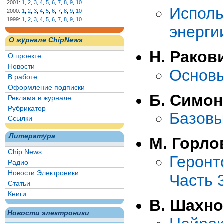
2001:
1
,
2
,
3
,
4
,
5
,
6
,
7
,
8
,
9
,
10
Испол
2000:
1
,
2
,
3
,
4
,
5
,
6
,
7
,
8
,
9
,
10
1999:
1
,
2
,
3
,
4
,
5
,
6
,
7
,
8
,
9
,
10
энерги
О журнале ChipNews
Н. Раков
О проекте
Новости
Основы
В работе
Оформление подписки
Б. Симон
Реклама в журнале
Рубрикатор
Базовы
Ссылки
Литература
М. Горло
Chip News
Геронт
Радио
Новости Электроники
Часть 
Статьи
Книги
В. Шахно
Новости электроники