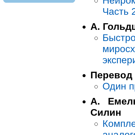
Нейрок
Часть 
А. Гольд
Быстро
мирос
экспер
Перевод
Один п
А. Емел
Силин
Компл
анало