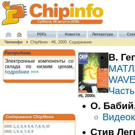
Суббота, 08 августа 2026г.
PDFs
Новости
Литература
Схе
Чипинфо
ChipNews - #6, 2000. Содержание.
Распродажа
В. Ге
Электронные компоненты со
МАТЛ
склада по низким ценам,
подробнее >>>
WAVE
Часть
#6, 2000г.
О. Бабий
Видеок
Содержание ChipNews
2003:
1
,
2
,
3
,
4
,
5
,
6
,
7
,
8
,
9
,
10
Стив Лег
2002:
1
,
5
,
6
,
7
,
8
,
9