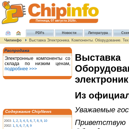
Пятница, 07 августа 2026г.
PDFs
Новости
Литература
Схе
Чипинфо
Выставка Электроника. Компоненты. Оборудование. Тех
Распродажа
Выставк
Электронные компоненты со
склада по низким ценам,
Оборудова
подробнее >>>
электроник
Из официал
Уважаемые гос
Содержание ChipNews
Приветствую 
2003:
1
,
2
,
3
,
4
,
5
,
6
,
7
,
8
,
9
,
10
2002:
1
,
5
,
6
,
7
,
8
,
9