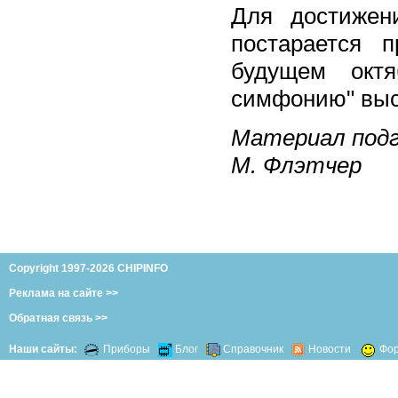
Для достижен
постарается 
будущем октя
симфонию" выс
Материал под
М. Флэтчер
Copyright 1997-2026 CHIPINFO
Реклама на сайте >>
Обратная связь >>
Наши сайты:
Приборы
Блог
Справочник
Новости
Фо