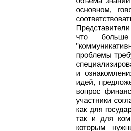
объема знаний
основном, го
соответство
Представители 
что больше
"коммуникативн
проблемы треб
специализиров
и ознакомлен
идей, предлож
вопрос финанс
участники согл
как для госуда
так и для ком
которым нужн