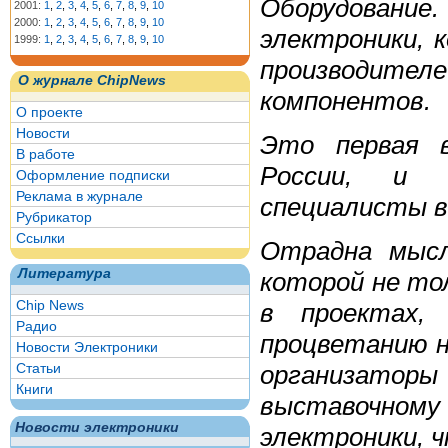
Оборудование
2001:
1
,
2
,
3
,
4
,
5
,
6
,
7
,
8
,
9
,
10
2000:
1
,
2
,
3
,
4
,
5
,
6
,
7
,
8
,
9
,
10
электроники, 
1999:
1
,
2
,
3
,
4
,
5
,
6
,
7
,
8
,
9
,
10
производител
О журнале ChipNews
компонентов.
О проекте
Новости
Это первая в
В работе
России, и 
Оформление подписки
Реклама в журнале
специалисты в
Рубрикатор
Ссылки
Отрадна мысл
Литература
которой не то
Chip News
в проектах, 
Радио
процветанию 
Новости Электроники
организато
Статьи
Книги
выставочном
Новости электроники
электроники, ч