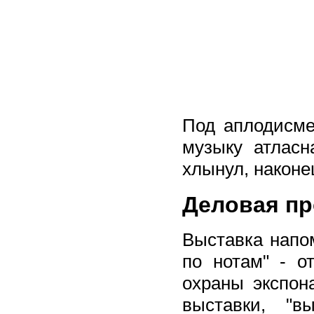
Под аплодисме
музыку атласн
хлынул, наконе
Деловая п
Выставка напом
по нотам" - о
охраны экспон
выставки, "в