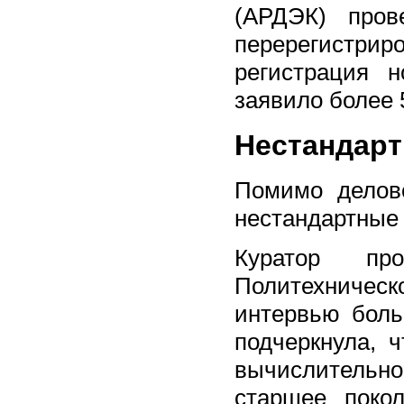
(АРДЭК) пров
перерегистри
регистрация 
заявило более 
Нестандар
Помимо делов
нестандартные
Куратор пр
Политехничес
интервью боль
подчеркнула, 
вычислительн
старшее покол