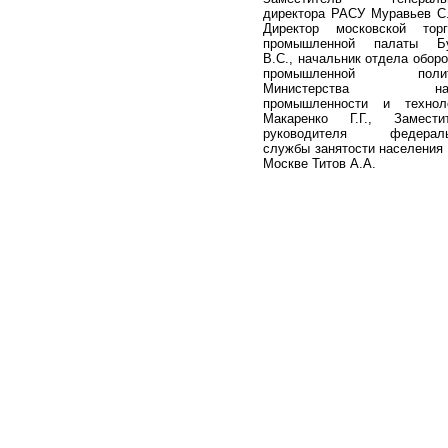
директора РАСУ Муравьев С.
Директор московской торг
промышленной палаты Бу
В.С., начальник отдела оборо
промышленной полит
Министерства нау
промышленности и технол
Макаренко Г.Г., Замести
руководителя федераль
службы занятости населения п
Москве Титов А.А.