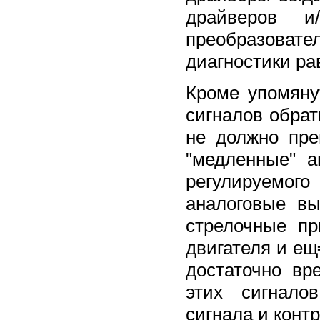
драйверов и
преобразоват
диагностики рав
Кроме упомяну
сигналов обрат
не должно пре
"медленные" а
регулируемог
аналоговые вы
стрелочные п
двигателя и ещ
достаточно вр
этих сигнало
сигнала и конт