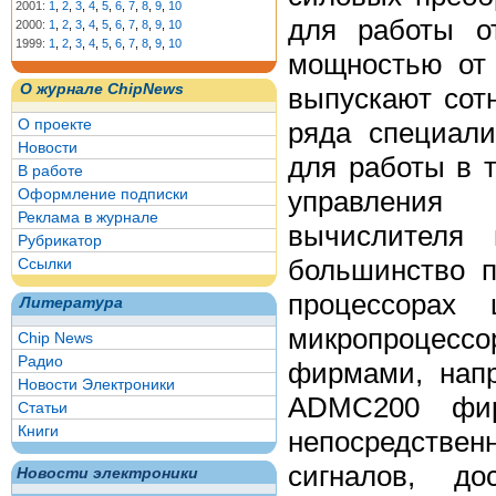
2001:
1
,
2
,
3
,
4
,
5
,
6
,
7
,
8
,
9
,
10
для работы о
2000:
1
,
2
,
3
,
4
,
5
,
6
,
7
,
8
,
9
,
10
1999:
1
,
2
,
3
,
4
,
5
,
6
,
7
,
8
,
9
,
10
мощностью от 
О журнале ChipNews
выпускают сот
О проекте
ряда специали
Новости
для работы в 
В работе
управления 
Оформление подписки
Реклама в журнале
вычислителя 
Рубрикатор
большинство 
Ссылки
процессорах 
Литература
микропроцесс
Chip News
Радио
фирмами, напр
Новости Электроники
ADMC200 фир
Статьи
Книги
непосредстве
сигналов, до
Новости электроники