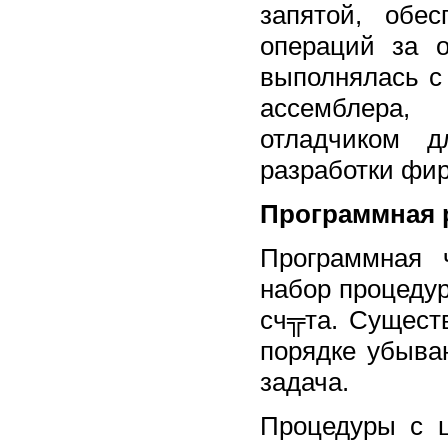
запятой, обе
операций за о
выполнялась с
ассемблера, 
отладчиком д
разработки фир
Программная 
Программная 
набор процедур
сч╦та. Сущест
порядке убыван
задача.
Процедуры с ц