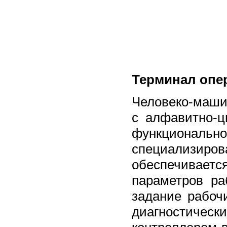
Терминал опе
Человеко-маш
с алфавитно-ц
функционал
специализиров
обеспечиваетс
параметров ра
задание рабоч
диагностиче