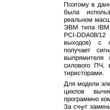
Поэтому в дан
была исполь
реальном масш
ЭВМ типа IBM 
PCI-DDA08/12
выходов) с о
получает сиг
выпрямителя 
силового ПЧ, 
тиристорами.
Для модели эл
циклов вычи
программно ко
За сч╦т замен