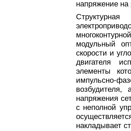
напряжение на 
Структурная
электропривод
многоконтурно
модульный оп
скорости и угл
двигателя ис
элементы кот
импульсно-ф
возбудителя, 
напряжения сет
с неполной уп
осуществляетс
накладывает ст