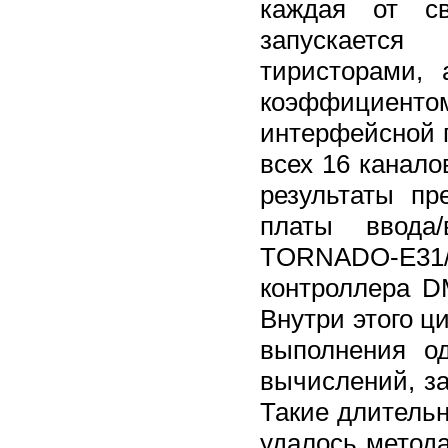
каждая от св
запускается
тиристорами,
коэффициен
интерфейсной 
всех 16 канало
результаты пр
платы ввода
TORNADO-E31/E
контроллера D
Внутри этого ц
выполнения о
вычислений, за
Такие длительн
удалось метод