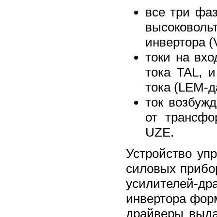
все три фа
высоковоль
инвертора 
токи на вх
тока TAL, 
тока (LEM-д
ток возбуж
от трансфо
UZE.
Устройство уп
силовых прибо
усилителей-д
инвертора фор
драйверы выда