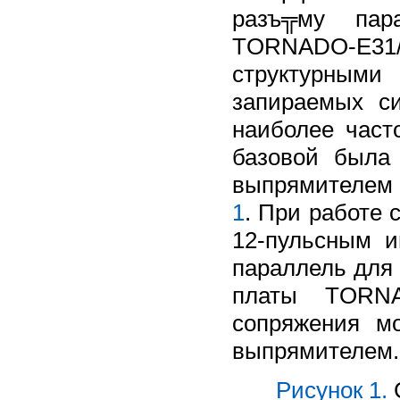
разъ╦му пара
TORNADO-E31/
структурным
запираемых с
наиболее част
базовой была
выпрямителем 
1
. При работе
12-пульсным и
параллель для
платы TORNA
сопряжения м
выпрямителем.
Рисунок 1.
С