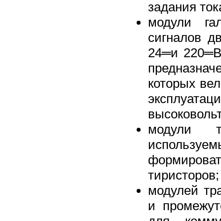
задания ток
модули га
сигналов д
24═и 220═В
предназна
которых вел
эксплуата
высоковоль
модули т
используе
формиров
тиристоров;
модулей тр
и промежут
для комму