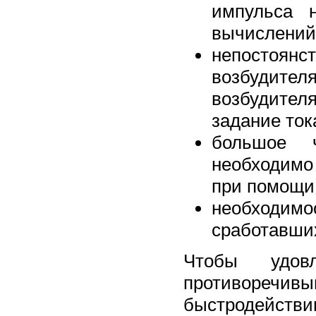
импульса 
вычислений 
непостоян
возбудите
возбудителя
задание ток
большое 
необходимо
при помощи
необходим
сработавши
Чтобы удов
противоречи
быстродействи