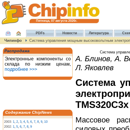
Пятница, 07 августа 2026г.
PDFs
Новости
Литература
Схе
Чипинфо
Система управления мощным высоковольтным электроп
Распродажа
Система управл
А. Блинов, А. 
Электронные компоненты со
склада по низким ценам,
Л. Яковлев
подробнее >>>
Система у
электропр
TMS320C3х
Содержание ChipNews
Массовое рас
2003:
1
,
2
,
3
,
4
,
5
,
6
,
7
,
8
,
9
,
10
силовых преоб
2002:
1
,
5
,
6
,
7
,
8
,
9