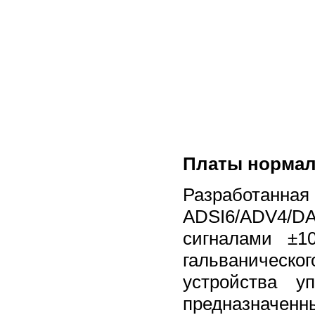
Платы нормал
Разработан
АDSI6/ADV4/DA
сигналами ±1
гальваническо
устройства у
предназначенн