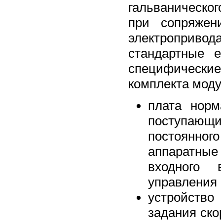
гальваническог
при сопряжен
электроприво
стандартные 
специфически
комплекта моду
плата норм
поступающи
постоянно
аппаратны
входного 
управления
устройство
задания ско