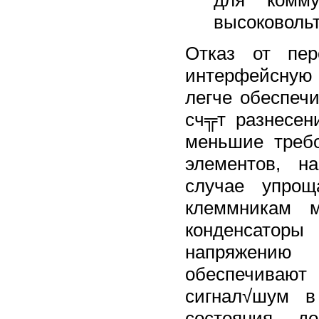
высоковольт
Отказ от пер
интерфейсную 
легче обеспеч
сч╦т разнесен
меньшие требо
элементов, н
случае упрощ
клеммникам м
конденсаторы
напряжению 
обеспечиваю
сигнал√шум в
состояния д