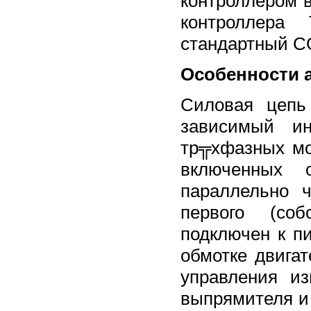
контроллером 
контроллера 
стандартный C
Особенности 
Силовая цепь
зависимый ин
тр╦хфазных мо
включенных 
параллельно 
первого (соб
подключен к пи
обмотке двигат
управления и
выпрямителя и 