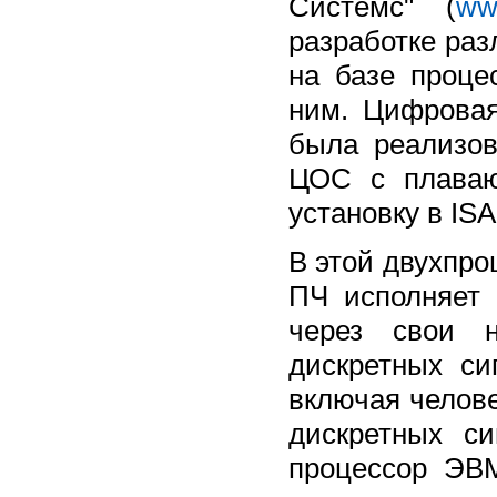
Системс" (
ww
разработке ра
на базе проц
ним. Цифровая
была реализо
ЦОС с плаваю
установку в IS
В этой двухпр
ПЧ исполняет 
через свои н
дискретных с
включая челов
дискретных с
процессор ЭВ