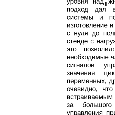
уровня над╦ж
подход дал в
системы и по
изготовление и
с нуля до по
стенде с нагру
это позволил
необходимые ч
сигналов упр
значения ци
переменных, д
очевидно, чт
встраиваемым 
за большого
управления пр