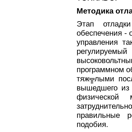
Методика отл
Этап отладки
обеспечения - 
управления та
регулируемый
высоковольтным
программном об
тяж╦лыми посл
вышедшего из 
физической 
затруднитель
правильные р
подобия.