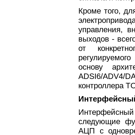
Кроме того, д
электропривод
управления, в
выходов - всег
от конкретн
регулируемого
основу архит
АDSI6/ADV4/D
контроллера T
Интерфейсный
Интерфейсный
следующие фу
АЦП с одновре