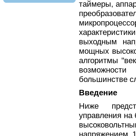
таймеры, аппа
преобразова
микропроце
характеристи
выходным нап
мощных высоко
алгоритмы "век
возможности
большинстве с
Введение
Ниже предст
управления на 
высоковольтн
напряжением 1