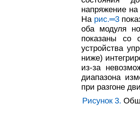
напряжение на 
На
рис.═3
показ
оба модуля но
показаны со 
устройства уп
ниже) интегри
из-за невозмо
диапазона изм
при разгоне дви
Рисунок 3.
Общи