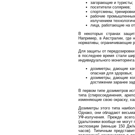
загорающие и туристы;
посетители соляриев;
спортсмены, тренировки
рабочие промышленных
излучением технологиче
лица, работающие на от
В некоторых странах защит
Например, в Австралии, где
нормативы, ограничивающие р
Для защиты от передозировки
в последнее время стали шир
индивидуального мониторинга
дозиметры, дающие кач
опасная для здоровья;
дозиметры, дающие кол
достижении заранее зад
В первом типе дозиметров ис
типа (спиросоединения, арил
изменяющие свою окраску, ха
Дозиметры этого типа наибол
Однако, они обладают весьм
УФ-излучения. Прежде всего
(дальтоники вообще не могут 
экспозиции (меньше 150 Дж/м
часов). Типичным представи