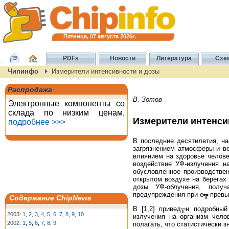
Пятница, 07 августа 2026г.
PDFs
Новости
Литература
Схе
Чипинфо
Измерители интенсивности и дозы
Распродажа
В. Зотов
Электронные компоненты со
склада по низким ценам,
Измерители интенси
подробнее >>>
В последние десятилетия, н
загрязнением атмосферы и во
влиянием на здоровье челове
воздействие УФ-излучения н
обусловленное производствен
открытом воздухе на берегах
дозы УФ-облучения, полу
предупреждения при е╦ превы
Содержание ChipNews
В [1,2] привед╦н подробный
2003:
1
,
2
,
3
,
4
,
5
,
6
,
7
,
8
,
9
,
10
излучения на организм чело
2002:
1
,
5
,
6
,
7
,
8
,
9
полагать, что статистически 