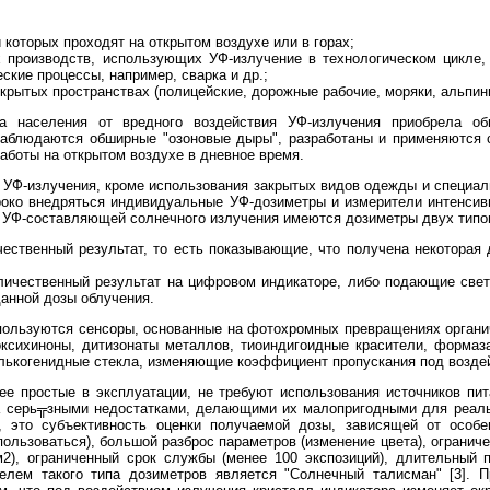
 которых проходят на открытом воздухе или в горах;
 производств, использующих УФ-излучение в технологическом цикле
ские процессы, например, сварка и др.;
крытых пространствах (полицейские, дорожные рабочие, моряки, альпин
а населения от вредного воздействия УФ-излучения приобрела общ
 наблюдаются обширные "озоновые дыры", разработаны и применяются 
аботы на открытом воздухе в дневное время.
 УФ-излучения, кроме использования закрытых видов одежды и специа
око внедряться индивидуальные УФ-дозиметры и измерители интенсив
 УФ-составляющей солнечного излучения имеются дозиметры двух типо
ественный результат, то есть показывающие, что получена некоторая 
ичественный результат на цифровом индикаторе, либо подающие свет
анной дозы облучения.
пользуются сенсоры, основанные на фотохромных превращениях органи
оксихиноны, дитизонаты металлов, тиоиндигоидные красители, формаза
лькогенидные стекла, изменяющие коэффициент пропускания под возде
ее простые в эксплуатации, не требуют использования источников пит
а серь╦зными недостатками, делающими их малопригодными для реаль
, это субъективность оценки получаемой дозы, зависящей от особе
пользоваться), большой разброс параметров (изменение цвета), огранич
2), ограниченный срок службы (менее 100 экспозиций), длительный 
телем такого типа дозиметров является "Солнечный талисман" [3]. П