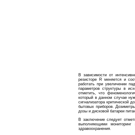
В зависимости от интенсивн
резисторе R меняется и соо
работать при увеличении па
параметров структуры в исх
отметить, что феноменологи
который в данном случае ну
сигнализатора критической д
бытовых приборов. Дозиметр
дозы и дисковой батареи пита
В заключение следует отмет
выполняющими мониторинг 
здравоохранения.