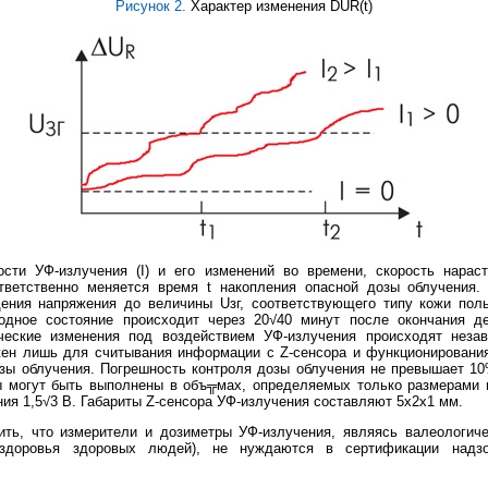
Рисунок 2.
Характер изменения DUR(t)
ости УФ-излучения (I) и его изменений во времени, скорость нарас
тветственно меняется время t накопления опасной дозы облучения. 
дения напряжения до величины Uзг, соответствующего типу кожи поль
одное состояние происходит через 20√40 минут после окончания д
ческие изменения под воздействием УФ-излучения происходят незав
жен лишь для считывания информации с Z-сенсора и функционирования
озы облучения. Погрешность контроля дозы облучения не превышает 1
ы могут быть выполнены в объ╦мах, определяемых только размерами и
ния 1,5√3 В. Габариты Z-сенсора УФ-излучения составляют 5x2x1 мм.
ить, что измерители и дозиметры УФ-излучения, являясь валеологиче
здоровья здоровых людей), не нуждаются в сертификации надзо