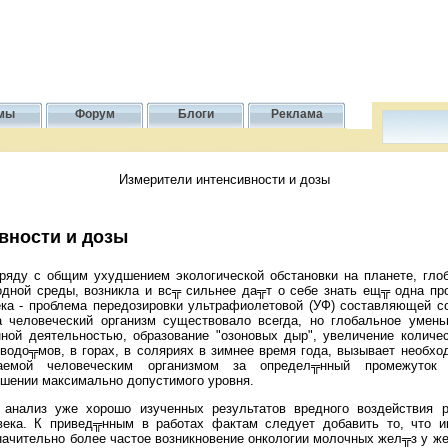
мы
Форум
Блоги
Реклама
Измерители интенсивности и дозы
вности и дозы
аряду с общим ухудшением экологической обстановки на планете, гло
дной среды, возникла и вс╦ сильнее да╦т о себе знать ещ╦ одна пр
ка - проблема передозировки ультрафиолетовой (УФ) составляющей с
а человеческий организм существовало всегда, но глобальное умень
ной деятельностью, образование "озоновых дыр", увеличение количе
 водо╦мов, в горах, в соляриях в зимнее время года, вызывает необхо
чаемой человеческим организмом за определ╦нный промежуток 
шении максимально допустимого уровня.
 анализ уже хорошо изученных результатов вредного воздействия
века. К привед╦нным в работах фактам следует добавить то, что 
значительно более частое возникновение онкологии молочных жел╦з у 