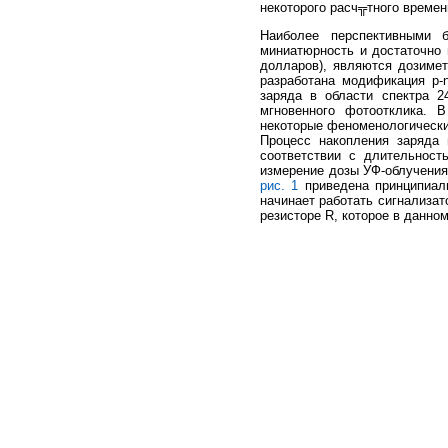
некоторого расч╦тного време
Наиболее перспективными б
миниатюрность и достаточно 
долларов), являются дозимет
разработана модификация p-
заряда в области спектра 2
мгновенного фотоотклика. 
некоторые феноменологические
Процесс накопления заряда 
соответствии с длительност
измерение дозы УФ-облучения
рис. 1
приведена принципиаль
начинает работать сигнализат
резисторе R, которое в данно