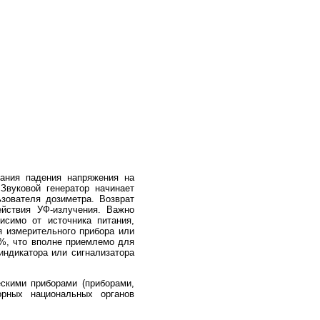
тания падения напряжения на
Звуковой генератор начинает
зователя дозиметра. Возврат
ействия УФ-излучения. Важно
исимо от источника питания,
 измерительного прибора или
0%, что вполне приемлемо для
ндикатора или сигнализатора
скими приборами (приборами,
рных национальных органов