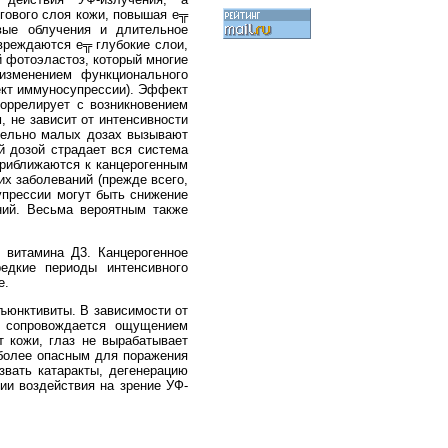
гового слоя кожи, повышая е╦
вые облучения и длительное
вреждаются е╦ глубокие слои,
й фотоэластоз, который многие
изменением функционального
ект иммуносупрессии). Эффект
оррелирует с возникновением
, не зависит от интенсивности
ительно малых дозах вызывают
й дозой страдает вся система
приближаются к канцерогенным
их заболеваний (прежде всего,
упрессии могут быть снижение
ний. Весьма вероятным также
 витамина Д3. Канцерогенное
едкие периоды интенсивного
е.
нъюнктивиты. В зависимости от
я, сопровождается ощущением
т кожи, глаз не вырабатывает
иболее опасным для поражения
вать катаракты, дегенерацию
ии воздействия на зрение УФ-