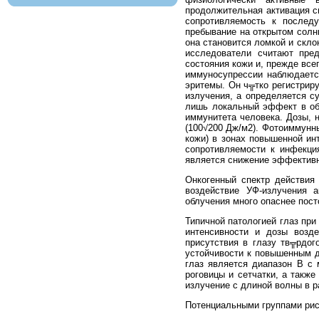
продолжительная активация с
сопротивляемость к послед
пребывание на открытом солн
она становится ломкой и скло
исследователи считают пре
состояния кожи и, прежде вс
иммуносупрессии наблюдаетс
эритемы. Он ч╦тко регистриру
излучения, а определяется с
лишь локальный эффект в обл
иммунитета человека. Дозы, 
(100√200 Дж/м2). Фотоиммунны
кожи) в зонах повышенной ин
сопротивляемости к инфекци
является снижение эффективн
Онкогенный спектр действия
воздействие УФ-излучения 
облучения много опаснее пост
Типичной патологией глаз при
интенсивности и дозы возде
присутствия в глазу тв╦рдог
устойчивости к повышенным д
глаз является диапазон В с
роговицы и сетчатки, а такж
излучение с длиной волны в р
Потенциальными группами рис