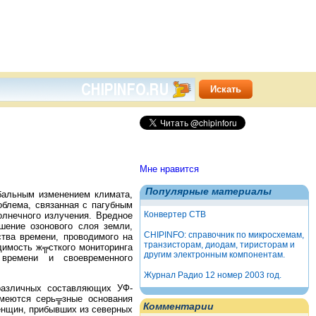
Мне нравится
Популярные материалы
бальным изменением климата,
облема, связанная с пагубным
Конвертер СТВ
олнечного излучения. Вредное
шение озонового слоя земли,
CHIPINFO: справочник по микросхемам,
ства времени, проводимого на
транзисторам, диодам, тиристорам и
димость ж╦сткого мониторинга
другим электронным компонентам.
времени и своевременного
Журнал Радио 12 номер 2003 год.
 различных составляющих УФ-
имеются серь╦зные основания
Комментарии
женщин, прибывших из северных