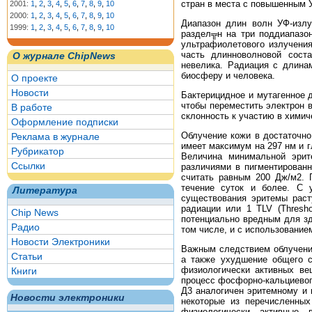
стран в места с повышенным У
2001:
1
,
2
,
3
,
4
,
5
,
6
,
7
,
8
,
9
,
10
2000:
1
,
2
,
3
,
4
,
5
,
6
,
7
,
8
,
9
,
10
Диапазон длин волн УФ-излу
1999:
1
,
2
,
3
,
4
,
5
,
6
,
7
,
8
,
9
,
10
раздел╦н на три поддиапазон
ультрафиолетового излучени
часть длинноволновой сост
О журнале ChipNews
невелика. Радиация с длина
биосферу и человека.
О проекте
Новости
Бактерицидное и мутагенное д
чтобы переместить электрон в
В работе
склонность к участию в химич
Оформление подписки
Облучение кожи в достаточно
Реклама в журнале
имеет максимум на 297 нм и 
Рубрикатор
Величина минимальной эрит
Ссылки
различиями в пигментированн
считать равным 200 Дж/м2. 
течение суток и более. С 
Литература
существования эритемы раст
радиации или 1 TLV (Threshol
Chip News
потенциально вредным для зд
Радио
том числе, и с использование
Новости Электроники
Важным следствием облучения
Статьи
а также ухудшение общего с
физиологически активных ве
Книги
процесс фосфорно-кальциевог
Д3 аналогичен эритемному и 
Новости электроники
некоторые из перечисленных
физиологически активные