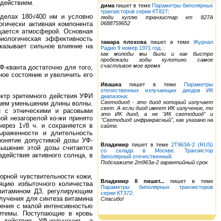
здействием.
дима
пишет в теме
Параметры биполярных
транзисторов серии КТ827
:
еделах 180√400 нм и условно
люди куплю транзистар кт 827А
огически активная компонента
0688759652
щается атмосферой. Основная
иологическая эффективность
тамара плохова
пишет в теме
Журнал
казывает сильное влияние на
Радио 9 номер 1971 год.
:
как молоды мы были и как быстро
пробежали годы кулотино самое
счастливое мое время
Ф-кванта достаточно для того,
ное состояние и увеличить его
Ивашка
пишет в теме
Параметры
отечественных излучающих диодов ИК
ектр эритемного действия УФИ
диапазона
:
Светодиод - это диод который излучает
йшем уменьшении длины волны.
свет. А если диод имеет ИК излучение, то
и с этническими и расовыми
это ИК диод, а не "ИК светодиод" и
ой незагорелой ко-жи принято
"Светодиод инфракрасный", как указано на
ерез 1√8 ч. и сохраняется в
сайте.
ыраженности и длительность
понятие допустимой дозы УФ-
Владимир
пишет в теме
2Т963А-2 (RUS)
ревышение этой дозы считается
со склада в Москве. Транзистор
действия активного солнца, в
биполярный отечественный
:
Подскажите 2т963а-2 гарантийный срок
орной чувствительности кожи,
Владимир II пишет...
пишет в теме
яцию избыточного количества
Параметры биполярных транзисторов
 витамином Д3, регулирующим
серии КТ372
:
лучения для синтеза витамина
Спасибо!
чения с малой интенсивностью
ритемы. Поступающие в кровь
действия УФ-излучения, а