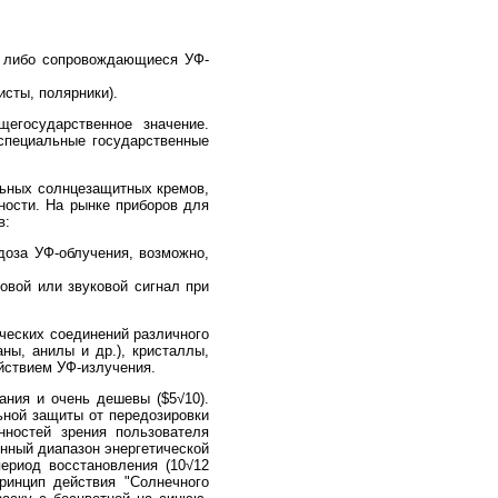
, либо сопровождающиеся УФ-
исты, полярники).
егосударственное значение.
специальные государственные
льных солнцезащитных кремов,
ности. На рынке приборов для
в:
доза УФ-облучения, возможно,
овой или звуковой сигнал при
ческих соединений различного
ны, анилы и др.), кристаллы,
йствием УФ-излучения.
ания и очень дешевы ($5√10).
ной защиты от передозировки
нностей зрения пользователя
енный диапазон энергетической
период восстановления (10√12
ринцип действия "Солнечного