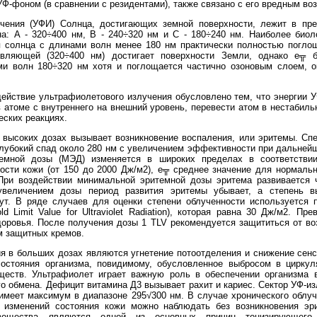
Ф-фоном (в сравнении с резидентами), также связано с его вредным во
чения (УФИ) Солнца, достигающих земной поверхности, лежит в пр
а: А - 320÷400 нм, В - 240÷320 нм и С - 180÷240 нм. Наиболее биол
я солнца с длинами волн менее 180 нм практически полностью погло
авляющей (320÷400 нм) достигает поверхности Земли, однако е╦ б
ми волн 180÷320 нм хотя и поглощается частично озоновым слоем, о
ействие ультрафиолетового излучения обусловлено тем, что энергии У
 атоме с внутреннего на внешний уровень, перевести атом в нестабиль
еских реакциях.
 высоких дозах вызывает возникновение воспаления, или эритемы. Сп
глубокий спад около 280 нм с увеличением эффективности при дальне
емной дозы (МЭД) изменяется в широких пределах в соответстви
ости кожи (от 150 до 2000 Дж/м2), е╦ среднее значение для нормальн
При воздействии минимальной эритемной дозы эритема развивается ч
увеличением дозы период развития эритемы убывает, а степень в
ут. В ряде случаев для оценки степени облученности используется 
d Limit Value for Ultraviolet Radiation), которая равна 30 Дж/м2. П
оровья. После получения дозы 1 TLV рекомендуется защититься от воз
м защитных кремов.
 в больших дозах являются угнетение потоотделения и снижение сенс
остояния организма, повидимому, обусловленное выбросом в циркул
ществ. Ультрафиолет играет важную роль в обеспечении организма
о обмена. Дефицит витамина Д3 вызывает рахит и кариес. Сектор УФ-из
имеет максимум в диапазоне 295√300 нм. В случае хронического облу
 изменений состояния кожи можно наблюдать без возникновения э
 вещества являются одной из основных причин тонизирующего 