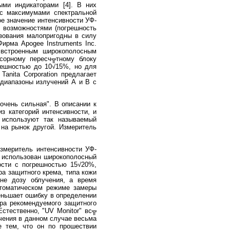
ыми индикаторами [4]. В них
 с максимумами спектральной
ое значение интенсивности УФ-
и возможностями (погрешность
зования малопригодны в силу
ирма Apogee Instruments Inc.
 встроенным широкополосным
сорному пересч╦тному блоку
решностью до 10√15%, но для
anita Corporation предлагает
 диапазоны излучений А и В с
"очень сильная". В описании к
з категорий интенсивности, и
 используют так называемый
 на рынок другой. Измеритель
змеритель интенсивности УФ-
ре использован широкополосный
ости с погрешностью 15√20%,
ра защитного крема, типа кожи
 не дозу облучения, а время
втоматическом режиме замеры
меньшает ошибку в определении
ра рекомендуемого защитного
стественно, "UV Monitor" вс╦
чения в данном случае весьма
е тем, что он по прошествии