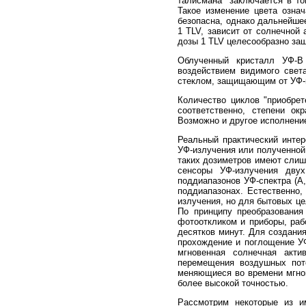
талисмана" заключается в то
Такое изменение цвета озна
безопасна, однако дальнейше
1 TLV, зависит от солнечной
дозы 1 TLV целесообразно защ
Облученный кристалл УФ-В 
воздействием видимого свет
стеклом, защищающим от УФ-и
Количество циклов "приобрет
соответственно, степени ок
Возможно и другое исполнени
Реальный практический интер
УФ-излучения или полученной
таких дозиметров имеют слиш
сенсоры УФ-излучения двух
поддиапазонов УФ-спектра (А
поддиапазонах. Естественно,
излучения, но для бытовых це
По принципу преобразования
фотооткликом и приборы, раб
десятков минут. Для создания
прохождение и поглощение У
мгновенная солнечная акти
перемещения воздушных пото
меняющиеся во времени мгнов
более высокой точностью.
Рассмотрим некоторые из и