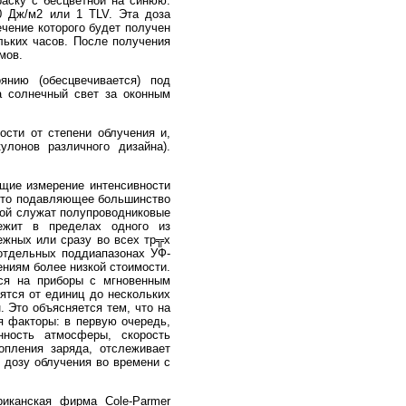
раску с бесцветной на синюю.
0 Дж/м2 или 1 TLV. Эта доза
чение которого будет получен
льких часов. После получения
мов.
янию (обесцвечивается) под
а солнечный свет за оконным
ости от степени облучения и,
улонов различного дизайна).
ящие измерение интенсивности
 что подавляющее большинство
вой служат полупроводниковые
лежит в пределах одного из
ежных или сразу во всех тр╦х
 отдельных поддиапазонах УФ-
ениям более низкой стоимости.
тся на приборы с мгновенным
ятся от единиц до нескольких
. Это объясняется тем, что на
 факторы: в первую очередь,
нность атмосферы, скорость
опления заряда, отслеживает
 дозу облучения во времени с
иканская фирма Cole-Parmer