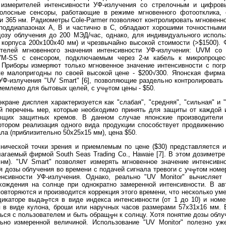
 измерителей интенсивности УФ-излучения со стрелочным и цифров
олосные сенсоры, работающие в режиме мгновенного фотоотклика,
 и 365 нм. Радиометры Cole-Parmer позволяют контролировать мгновенн
 поддиапазонах А, В и частично в С, обладают хорошими точностным
озу облучения до 200 МЭД/час, однако, для индивидуального исполь
 корпуса 200x100x40 мм) и чрезвычайно высокой стоимости (>$1500). Ф
ителей мгновенного значения интенсивности УФ-излучения: UVM со
VM-SS c сенсором, подключаемым через 2-м кабель к микропроцес
. Приборы измеряют только мгновенное значение интенсивности с пог
е малопригодны по своей высокой цене - $200√300. Японская фирма T
Ф-излучения "UV Smart" [6], позволяющие раздельно контролировать
емлемо для бытовых целей, с уч╦том цены - $50.
кране дисплея характеризуется как "слабая", "средняя", "сильная" и 
 перечень мер, которые необходимо принять для защиты от каждой и
ющих защитных кремов. В данном случае японские производители
отором реализация одного вида продукции способствует продвижению
ла (приблизительно 50x25x15 мм), цена $50.
нической точки зрения и приемлемым по цене ($30) представляется и
лагаемый фирмой South Seas Trading Co., Hawaie [7]. В этом дозимет
 нм). "UV Smart" позволяет измерять мгновенное значение интенсивн
 дозы облучения во времени с подачей сигнала тревоги с уч╦том номе
енсивности УФ-излучения. Однако, реально "UV Monitor" вычисляет
ахождения на солнце при однократно замеренной интенсивности. В а
овторяются и производится коррекция этого времени, что несколько у
икаторе выда╦тся в виде индекса интенсивности (от 1 до 10) и номе
 в виде кулона, броши или наручных часов размерами 57x31x16 мм. Е
ься с пользователем и быть обращ╦н к солнцу. Хотя понятие дозы облу
ьно измеренной величиной. Использование "UV Monitor" полезно уж