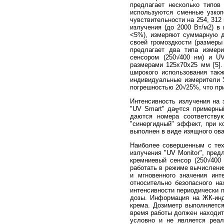
предлагает несколько типов
используются сменные узкоп
чувствительности на 254, 312
излучения (до 2000 Вт/м2) в
<5%), измеряют суммарную д
своей громоздкости (размеры
предлагает два типа измер
сенсором (250√400 нм) и U
размерами 125x70x25 мм [5]
широкого использования такж
индивидуальные измерители У
погрешностью 20√25%, что при
Интенсивность излучения на э
"UV Smart" да╦тся примерный
даются номера соответству
"синергидный" эффект, при к
выполнен в виде изящного ова
Наиболее совершенным с тех
излучения "UV Monitor", пред
кремниевый сенсор (250√400
работать в режиме вычисления
и мгновенного значения инт
относительно безопасного н
интенсивности периодически п
дозы. Информация на ЖК-инд
крема. Дозиметр выполняется
время работы должен находит
условно и не является реал