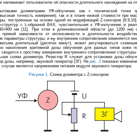
ни напоминает пользователю об опасности длительного нахождения на о
ытовыми дозиметрами УФ-облучения, как с технической точки зр
высокая точность измерения), так и в плане низкой стоимости при ма
ры, построенные на основе одной из модификаций Z-сенсоров [8,9,10]
n-структур с L-образной ВАХ, чувствительная к УФ-излучению и реа
40√400 нм [11]. При этом в длинноволновой области (до 1200 нм) 
В прямой зависимости от интенсивности и длительности воздейств
 параметры структуры, и е╦ внутреннее сопротивление изменяется мног
весьма длительный (десятки минут), может регулироваться схемны
ью накопления эритемной дозы облучения для разных типов кожи п
 сводится к простому измерению внутреннего сопротивления структуры
ная схема дозиметра. Резистор R служит для установки дозы облуче
ор дозы, например, звуковой генератор (ЗГ). На
рис. 2
показано изменени
м случае является напряжением питания модуля звукового генератора.
Рисунок 1.
Схема дозиметра с Z-сенсором