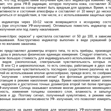
м, что под воздействием излучения кристалл индикатора изменяет ок
чает, что доза УФ-В радиации, которую получила кожа, составляет 3
е пребывание на солнце может быть вредным для здоровья. Время, в те
 активности и состояния атмосферы и составляет от 10 минут до неско
ититься от воздействия, в том числе, и с использованием защитных кре
индикатора через 10√12 часов возвращается к исходному состо
а (при отсутствии УФ-излучения). Оптимально поместить индикатор н
злучения или под лампу накаливания.
ение√сброс окраски" у кристалла составляет от 50 до 100, в зависим
рашивания. Конструктивно индикатор выполнен в виде украшений (к
е по желанию заказчика.
ес представляют дозиметры второго типа, то есть приборы, производ
 дозы в реальных физических единицах измерения. Следует отметить,
ком большую стоимость для индивидуального использования. Их осно
 видов: узкополосные, спектральная чувствительность которых 
, В или С) и широкополосные, то есть сенсоры, работающие в двух см
 спектральная чувствительность последних существенно различна на
лей их использование вполне целесообразно, прежде всего, по соображ
 "излучение - электрический сигнал" все фотонные детекторы деля
отающие в режиме накопления заряда. Время накопления может измен
 недорогих и достаточно точных дозиметров второй тип более пригоден
Ф-излучения Солнца оказывают влияние многие динамично меняющиеся
вность, изменения толщины озонового слоя, влажность и запыл╦
ков и др. Поэтому сигнал, полученный кумулятивно, в режиме нак
енные значения интенсивности УФ- излучения, что позволяет измерять
меющихся на рынке приборов для мониторинга УФ-излучения. Амер