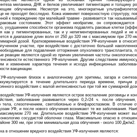
интеза меланина, ДНК и белков увеличивает пигментацию и толщину ро
ующим облучениям. Несмотря на это, многократные ультрафиолето
це не проходят бесследно. Кожа изменяет поверхностную структуру, по
нной к повреждению при малейшей травме - развивается так называемы
драковым состоянием. Этот эффект необратим, он сопровождается 
его, ухудшением способности организма подавлять раковые клетки (эфф
я как у пигментированных, так и у непигментированных людей и не к
ется в диапазоне длин волн от 250 до 320 нм с максимумом при 270 нм
уммарной дозой. Кратковременные воздействия УФ-излучения в относ
ученном участке, при воздействии с достаточно большой накопленно
необходимые для подавления отторжения опухолевого трансплантата, 
е реакции являются одной из причин увеличения частоты онкологическ
тенсивности естественного УФ-излучения. Другим следствием иммунос
ям и изменение характера течения и исхода инфекционных заболева
ости вакцинации.
 УФ-излучения близок к аналогичному для эритемы, загара и синтеза
аккумулируется в течение длительного периода времени, прич╦м р
оянного воздействия с малой интенсивностью при той же суммарной доз
 воздействии УФ-излучения являются острое воспаление роговицы и ко
йствия, заболевание развивается через 0,2√24 ч. после облучени
о тела, слезотечением, светобоязнью и блефароспазмом. В отличие о
озам УФ, и после нового облучения возникают те же заболевания. На
 максимумом 270 нм. Длительное воздействие УФ-излучения может выз
е онкологию сосудистой оболочки глаза. Максимально опасно в отношен
айоне 300 нм, при этом минимальная доза облучения - около 100 Дж/м2.
ка в отношении вредного воздействия УФ-излучения являются: