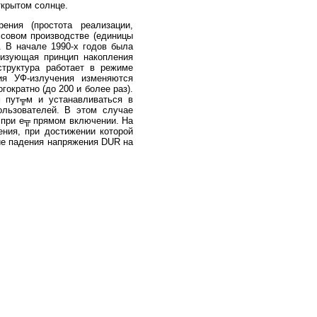
ткрытом солнце.
ения (простота реализации,
ссовом производстве (единицы
. В начале 1990-х годов была
лизующая принцип накопления
структура работает в режиме
ия УФ-излучения изменяются
ократно (до 200 и более раз).
м пут╦м и устанавливаться в
ользователей. В этом случае
 при е╦ прямом включении. На
ния, при достижении которой
е падения напряжения DUR на