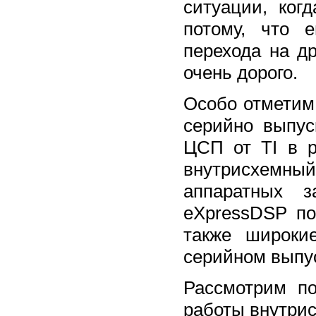
ситуации, ког
потому, что 
перехода на д
очень дорого.
Особо отметим
серийно выпус
ЦСП от TI в р
внутрисхемны
аппаратных з
eXpressDSP по
также широки
серийном выпу
Рассмотрим п
работы внутри