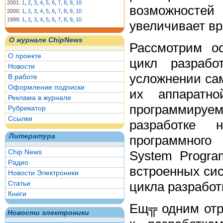
2001:
1
,
2
,
3
,
4
,
5
,
6
,
7
,
8
,
9
,
10
возможностей
2000:
1
,
2
,
3
,
4
,
5
,
6
,
7
,
8
,
9
,
10
1999:
1
,
2
,
3
,
4
,
5
,
6
,
7
,
8
,
9
,
10
увеличивает вр
О журнале ChipNews
Рассмотрим о
О проекте
цикл разрабо
Новости
усложнении са
В работе
Оформление подписки
их аппаратн
Реклама в журнале
программируем
Рубрикатор
Ссылки
разработке 
Литература
программного
Chip News
System Progra
Радио
встроенных си
Новости Электроники
цикла разработ
Статьи
Книги
Ещ╦ одним отр
Новости электроники