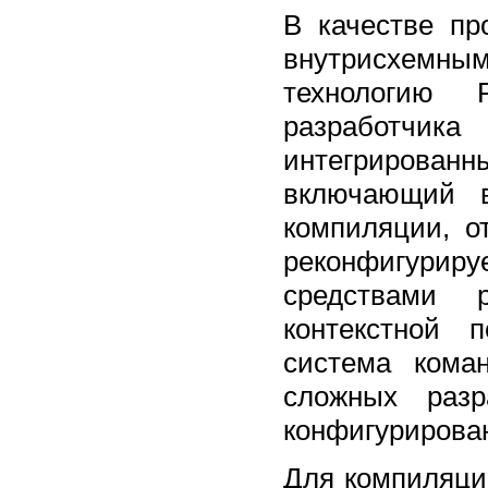
В качестве пр
внутрисхемн
технологию 
разработчик
интегрирова
включающий в
компиляции, о
реконфигурир
средствами 
контекстной 
система кома
сложных разр
конфигурирован
Для компиляци