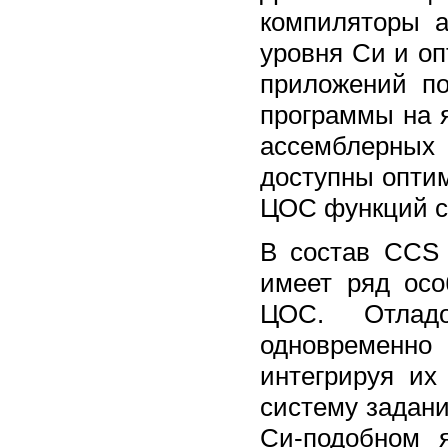
компиляторы а
уровня Си и о
приложений по
программы на 
ассемблерных 
доступны опти
ЦОС функций с 
B cостав CCS 
имеет ряд осо
ЦОС. Отлад
одновременно
интегрируя их
систему задани
Си-подобном 