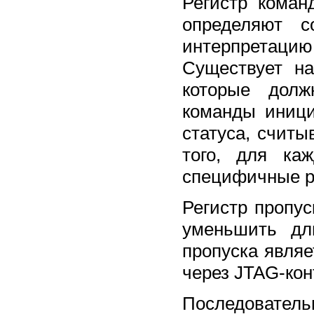
Регистр кома
определяют с
интерпретац
Существует на
которые долж
команды иници
статуса, считы
того, для ка
специфичные р
Регистр пропу
уменьшить дл
пропуска явля
через JTAG-кон
Последовател