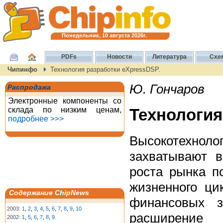
Понедельник, 10 августа 2026г.
PDFs
Новости
Литература
Схе
Чипинфо
Технология разработки eXpressDSP.
Ю. Гончаров
Распродажа
Электронные компоненты со
склада по низким ценам,
Технология
подробнее >>>
Высокотехнолог
захватывают 
роста рынка п
жизненного ци
Содержание ChipNews
финансовых з
2003:
1
,
2
,
3
,
4
,
5
,
6
,
7
,
8
,
9
,
10
расширение
2002:
1
,
5
,
6
,
7
,
8
,
9