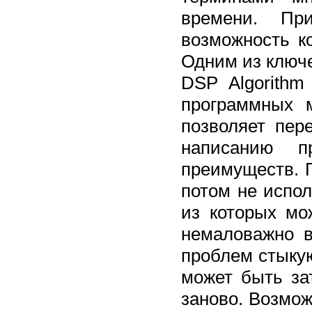
времени. Пр
возможность к
Одним из ключ
DSP Algorithm
программных м
позволяет пер
написанию п
преимуществ. 
потом не испо
из которых мо
немаловажно в
проблем стыку
может быть за
заново. Возмо