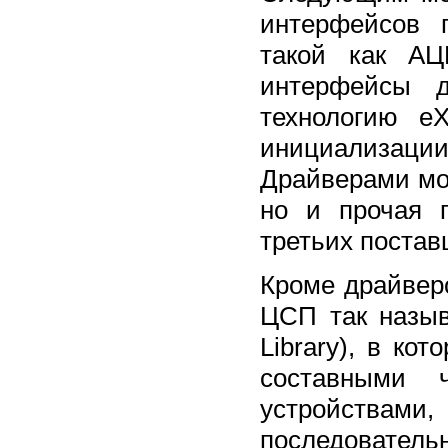
интерфейсов 
такой как АЦ
интерфейсы 
технологию e
инициализаци
Драйверами мо
но и прочая 
третьих поста
Кроме драйвер
ЦСП так назыв
Library), в ко
составными
устройствам
последовательн