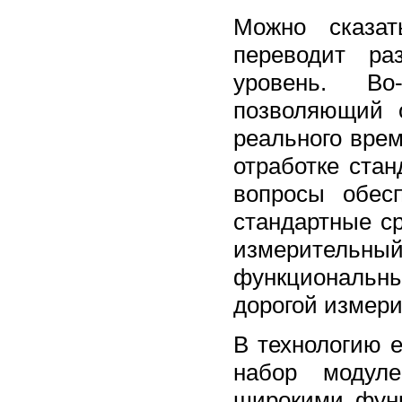
Можно сказат
переводит ра
уровень. Во
позволяющий 
реального вре
отработке ста
вопросы обес
стандартные с
измерительн
функциональ
дорогой измери
В технологию 
набор модуле
широкими фун