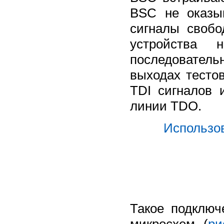
BSC не оказыв
сигналы свобо
устройства
последователь
выходах тесто
TDI сигналов 
линии TDO.
Использо
Такое подключ
микросхем (
ри