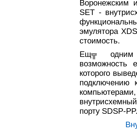
Воронежским 
SET - внутри
функциональн
эмулятора XDS
стоимость.
Ещ╦ одним 
возможность е
которого выве
подключению 
компьютерами
внутрисхемный
порту SDSP-PP
Вн