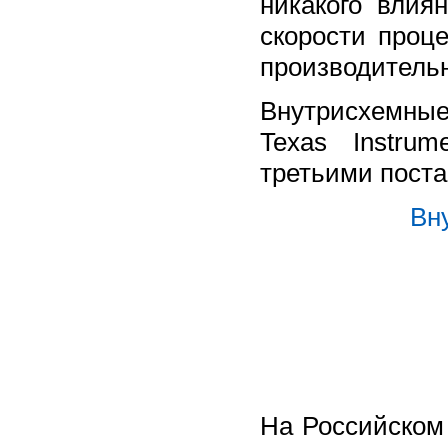
никакого влия
скорости проц
производительн
Внутрисхемные
Texas Instru
третьими поста
Вн
На Российском