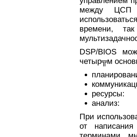
управлением п
между ЦСП 
использовать
времени, та
мультизадачнос
DSP/BIOS мож
четыр╦м основ
планирован
коммуникац
ресурсы:
анализ:
При использов
от написания
терминами мн