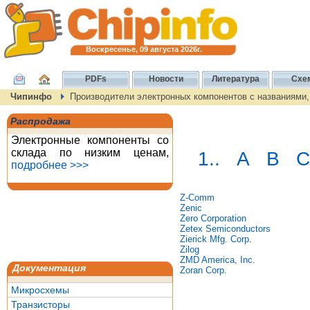
Воскресенье, 09 августа 2026г.
PDFs
Новости
Литература
Схе
Чипинфо
Производители электронных компонентов с названиями
Распродажа
Электронные компоненты со
склада по низким ценам,
1..
A
B
C
подробнее >>>
Z-Comm
Zenic
Zero Corporation
Zetex Semiconductors
Zierick Mfg. Corp.
Zilog
ZMD America, Inc.
Документация
Zoran Corp.
Микросхемы
Транзисторы