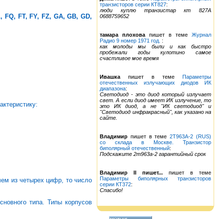
транзисторов серии КТ827
:
люди куплю транзистар кт 827А
 FQ, FT, FY, FZ, GA, GB, GD,
0688759652
тамара плохова
пишет в теме
Журнал
Радио 9 номер 1971 год.
:
как молоды мы были и как быстро
пробежали годы кулотино самое
счастливое мое время
Ивашка
пишет в теме
Параметры
отечественных излучающих диодов ИК
диапазона
:
Светодиод - это диод который излучает
свет. А если диод имеет ИК излучение, то
актеристику:
это ИК диод, а не "ИК светодиод" и
"Светодиод инфракрасный", как указано на
сайте.
Владимир
пишет в теме
2Т963А-2 (RUS)
со склада в Москве. Транзистор
биполярный отечественный
:
Подскажите 2т963а-2 гарантийный срок
Владимир II пишет...
пишет в теме
Параметры биполярных транзисторов
ем из четырех цифр, то число
серии КТ372
:
Спасибо!
сновного типа. Типы корпусов