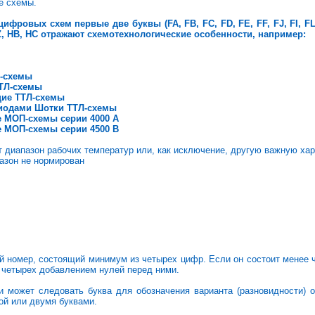
е схемы.
цифровых схем первые две буквы (FA, FB, FC, FD, FE, FF, FJ, FI, FL,
Z, HB, HC отражают схемотехнологические особенности, например:
-схемы
ТТЛ-схемы
щие ТТЛ-схемы
иодами Шотки ТТЛ-схемы
 МОП-схемы серии 4000 А
 МОП-схемы серии 4500 В
т диапазон рабочих температур или, как исключение, другую важную хар
азон не нормирован
й номер, состоящий минимум из четырех цифр. Если он состоит менее ч
 четырех добавлением нулей перед ними.
и может следовать буква для обозначения варианта (разновидности) о
ой или двумя буквами.