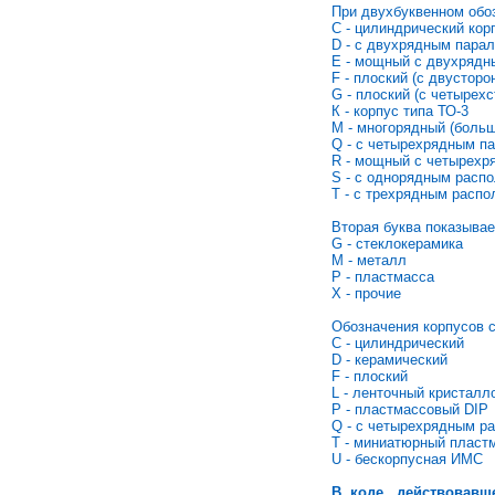
При двухбуквенном обоз
С - цилиндрический кор
D - с двухрядным пара
Е - мощный с двухрядн
F - плоский (с двустор
G - плоский (с четыре
К - корпус типа ТО-3
М - многорядный (больш
Q - с четырехрядным 
R - мощный с четырехр
S - с однорядным расп
Т - с трехрядным расп
Вторая буква показывае
G - стеклокерамика
М - металл
Р - пластмасса
X - прочие
Обозначения корпусов с
С - цилиндрический
D - керамический
F - плоский
L - ленточный кристал
Р - пластмассовый DIP
Q - с четырехрядным р
Т - миниатюрный пласт
U - бескорпусная ИМС
В коде, действовавш