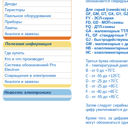
обозначаются гибридны
Диоды
Тиристоры
Для серий (семейств) 
GF, GM, GT, GX, GY, G
Паяльное оборудование
FY - ЭСЛ-серия
Приборы
FD, GD - МОП-схемы
FQ - ДТЛ-схемы
Лампы
GA - маломощные ТТЛ
Аналоги и замены
FL, GF -стандартные 
GJ - быстродействую
Полезная информация
GM - маломощные с д
HВ - комплементарные
HС - комплементарные
Где купить
Кто и что производит
Третья буква обозначае
Система обозначенией Pro
А - температурный диап
Electron
°
В - от 0 до +70
C
°
Сокращения в электронике
C - от -55 до +125
С
°
D - от -25 до +70
C
Аналоги и замены
°
Е - от -25 до +85
С
°
F - от -40 до +85
С
Новости электроники
°
G - от -55 до +85
C
Затем следует серийны
цифр увеличивается до
Кроме того, за цифрам
могут обозначаться одн