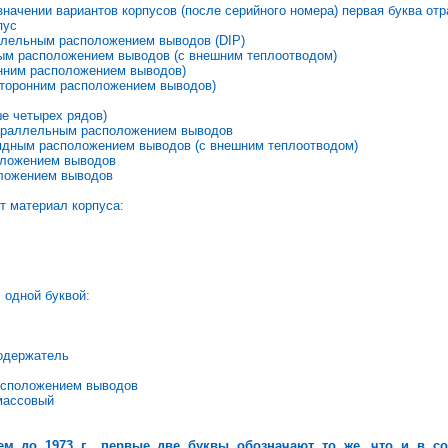
начении вариантов корпусов (после серийного номера) первая буква отр
пус
ллельным расположением выводов (DIP)
ым расположением выводов (с внешним теплоотводом)
онним расположением выводов)
хсторонним расположением выводов)
е четырех рядов)
параллельным расположением выводов
ядным расположением выводов (с внешним теплоотводом)
оложением выводов
оложением выводов
т материал корпуса:
 одной буквой:
лодержатель
асположением выводов
массовый
ем до 1973 г., первые две буквы обозначают то же, что и в со