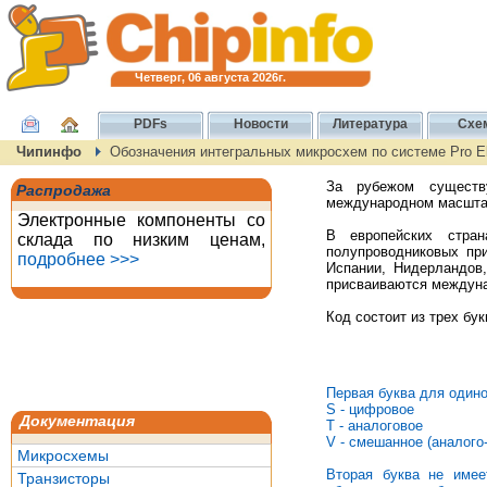
Четверг, 06 августа 2026г.
PDFs
Новости
Литература
Схе
Чипинфо
Обозначения интегральных микросхем по системе Pro El
За рубежом существ
Распродажа
международном масштаб
Электронные компоненты со
В европейских стран
склада по низким ценам,
полупроводниковых пр
подробнее >>>
Испании, Нидерландов,
присваиваются междунаро
Код состоит из трех бу
Первая буква для одино
S - цифровое
Документация
Т - аналоговое
V - смешанное (аналого
Микросхемы
Вторая буква не имее
Транзисторы