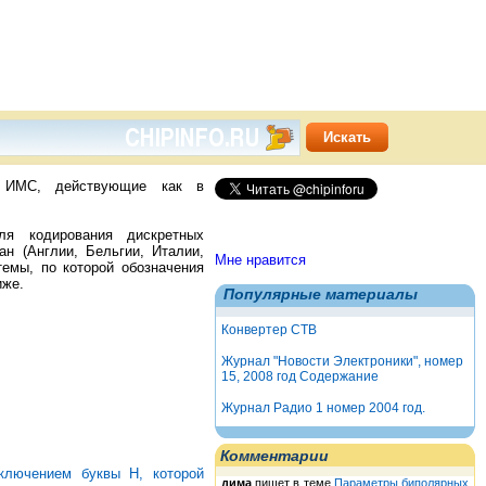
) ИМС, действующие как в
ля кодирования дискретных
н (Англии, Бельгии, Италии,
Мне нравится
емы, по которой обозначения
иже.
Популярные материалы
Конвертер СТВ
Журнал "Новости Электроники", номер
15, 2008 год Содержание
Журнал Радио 1 номер 2004 год.
Комментарии
сключением буквы Н, которой
дима
пишет в теме
Параметры биполярных