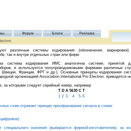
мы
Форум
Блоги
Реклама
ectron
уют различные системы кодирования (обозначения, маркировки
е, так и внутри отдельных стран или фирм.
ах система кодирования ИМС аналогична системе, принятой д
иборов, и используется полупроводниковыми фирмами различных стра
 Швеции, Франции, ФРГ и др.). Основные принципы кодирования сист
дной организацией Association International Pro Electron, приводятся н
кв, за которыми следует серийный номер, например
T
D
A
5630
C
T
1
2
3
4
5
6
чных схем отражает принцип преобразования сигнала в схеме:
-цифровое)
т специального значения (выбирается фирмой-изготовителем), за и