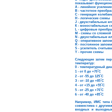
показывает функциона
А - линейное усиление
В - частотное преобр
С - генерация колебан
H - логические схемы
J - двухстабильные ил
К - моностабильные с
L - цифровые преобра
М - схемы со сложной
N - двухстабильные и
Q - оперативное запо
R - постоянное запом
S - усилитель считы
Y - прочие схемы
Следующие затем перв
температур:
0 - температурный ди
°
1 - от 0 до +70
С
°
2 - от -55 до 125
C
°
З - от -10 до +85
С
°
4 - от +15 до +55
C
°
5 - от -25 до +70
С
°
6 - от -40 до +85
С
Например, ИМС типа
совместима с другими
входных и выходных 