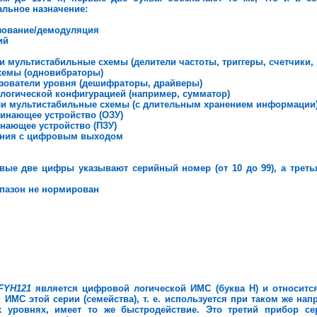
льное назначение:
азование/демодуляция
ий
и мультистабильные схемы (делители частоты, триггеры, счетчики, 
хемы (одновибраторы)
зователи уровня (дешифраторы, драйверы)
 логической конфигурацией (например, сумматор)
ли мультистабильные схемы (с длительным хранением информации
минающее устройство (ОЗУ)
инающее устройство (ПЗУ)
вания с цифровым выходом
ые две цифры указывают серийный номер (от 10 до 99), а треть
апазон не нормирован
FYН121
является цифровой логической ИМС (буква Н) и относится
 ИМС этой серии (семейства), т. е. используется при таком же нап
уровнях, имеет то же быстродействие. Это третий прибор сер