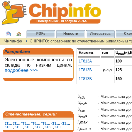
Понедельник, 10 августа 2026г.
PDFs
Новости
Литература
Схе
Чипинфо
CHIPINFO: справочник по отечественным биполярным т
Распродажа
U
(и),
Наимен.
тип
кбо
Электронные компоненты со
1Т813А
100
склада по низким ценам,
подробнее >>>
1Т813Б
p-n-p
125
1Т813В
150
U
- Максимально до
кбо
U
и
- Максимально до
кбо
U
- Максимально до
кэо
Отечественные, серии:
U
и
- Максимально до
кэо
I
max
- Максимально до
к
1T...
,
2T...
,
ГТ3...
,
ГТ8...
,
ГТ9...
,
КТ1...
,
КТ2...
,
КТ3...
,
КТ5...
,
КТ6...
,
КТ7...
,
КТ8...
,
КТ9...
I
max и
- Максимально до
к