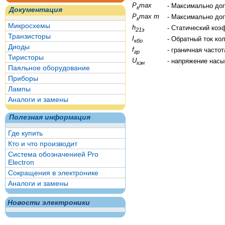
P
max
- Максимально до
к
Документация
P
max т
- Максимально до
к
Микросхемы
h
- Статический коэ
21э
Транзисторы
I
- Обратный ток ко
кбо
Диоды
f
- граничная часто
гр
Тиристоры
U
- напряжение нас
кэн
Паяльное оборудование
Приборы
Лампы
Аналоги и замены
Полезная информация
Где купить
Кто и что производит
Система обозначенией Pro
Electron
Сокращения в электронике
Аналоги и замены
Новости электроники