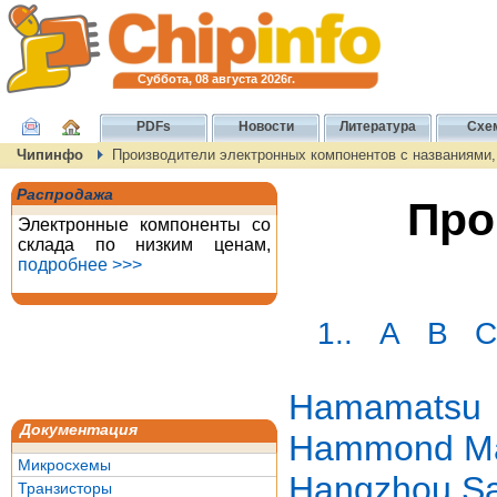
Суббота, 08 августа 2026г.
PDFs
Новости
Литература
Схе
Чипинфо
Производители электронных компонентов с названиями
Распродажа
Про
Электронные компоненты со
склада по низким ценам,
подробнее >>>
1..
A
B
C
Hamamatsu
Документация
Hammond Ma
Микросхемы
Hangzhou Sail
Транзисторы