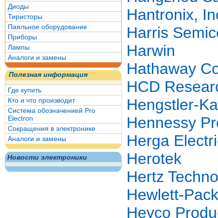
Диоды
Hantronix, In
Тиристоры
Паяльное оборудование
Harris Semic
Приборы
Harwin
Лампы
Аналоги и замены
Hathaway Co
Полезная информация
HCD Resear
Где купить
Hengstler-K
Кто и что производит
Система обозначенией Pro
Hennessy Pr
Electron
Сокращения в электронике
Herga Electri
Аналоги и замены
Herotek
Новости электроники
Hertz Techno
Hewlett-Pac
Heyco Produc