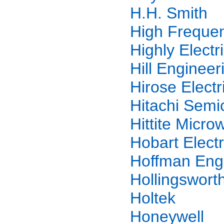
H.H. Smith
High Frequen
Highly Electri
Hill Engineer
Hirose Electr
Hitachi Semi
Hittite Micro
Hobart Elect
Hoffman Eng
Hollingswort
Holtek
Honeywell