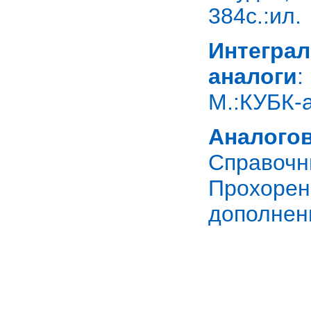
384с.:ил.
Интегра
аналоги
:
М.:КУБК-а,
Аналог
Справочн
Прохорен
дополненн