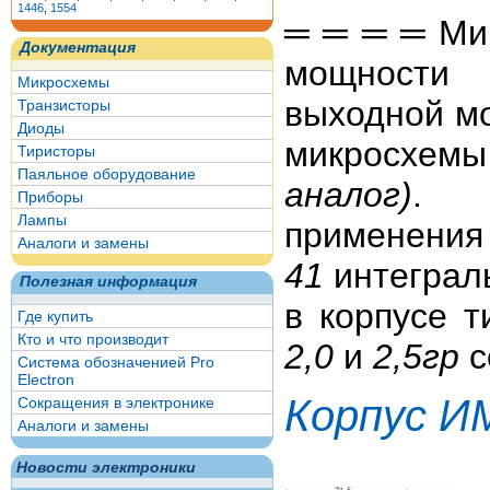
1446
,
1554
═ ═ ═ ═ Ми
Документация
мощности 
Микросхемы
выходной м
Транзисторы
Диоды
микросхем
Тиристоры
Паяльное оборудование
аналог)
. М
Приборы
Лампы
применения
Аналоги и замены
41
интеграл
Полезная информация
в корпусе 
Где купить
Кто и что производит
2,0
и
2,5гр
с
Система обозначенией Pro
Electron
Корпус И
Сокращения в электронике
Аналоги и замены
Новости электроники