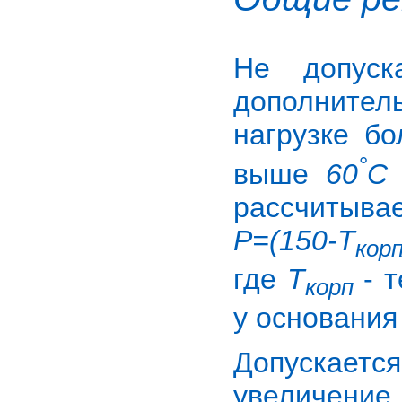
Не допуск
дополните
нагрузке б
°
выше
60
С
рассчитыва
Р=(150-Т
кор
где
Т
- т
корп
у основания
Допускаетс
увеличение