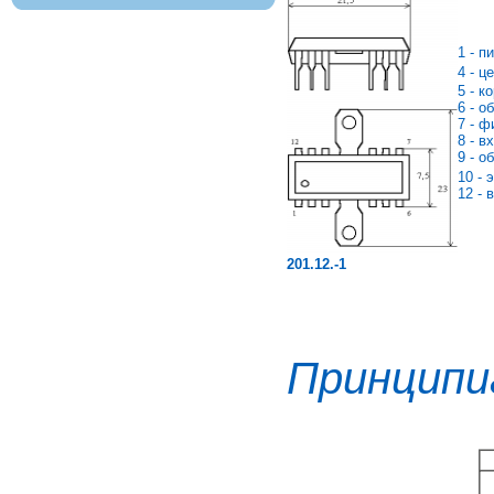
1 - п
4 - ц
5 - к
6 - о
7 - ф
8 - в
9 - о
10 - 
12 - 
201.12.-1
Принципи