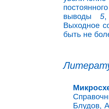
постоянног
выводы
5
Выходное с
быть не бо
Литерат
Микросх
Справочни
Блудов, А