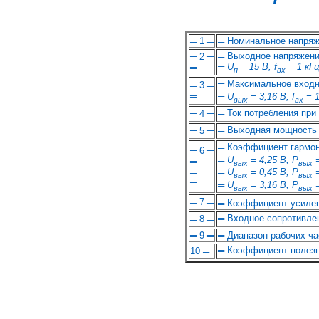
═ 1 ═
═ Номинальное напряж
═ Выходное напряжени
═ 2 ═
═
U
= 15 В, f
= 1 кГц
═
п
вх
═ Максимальное входн
═ 3 ═
═
═ U
= 3,16 В, f
= 1
вых
вх
═ Ток потребления при
═ 4 ═
═ Выходная мощность
═ 5 ═
═ Коэффициент гармо
═ 6 ═
═
U
= 4,25 В, Р
=
═
вых
вых
═
═
U
= 0,45 В, Р
=
вых
вых
═
═
U
= 3,16 В, Р
=
вых
вых
═ 7 ═
═ Коэффициент усиле
═ Входное сопротивле
═ 8 ═
═ 9 ═
═ Диапазон рабочих ча
═ Коэффициент полезн
10 ═