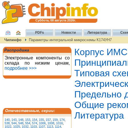
Суббота, 08 августа 2026г.
PDFs
Новости
Литература
Схе
Чипинфо
Параметры интегральной микросхемы К174УН7
Корпус ИМС
Распродажа
Электронные компоненты со
Принципиал
склада по низким ценам,
подробнее >>>
Типовая сх
Электричес
Предельно 
Общие реко
Отечественные, серии:
Литература
140
,
143
,
148
,
153
,
154
,
155
,
157
,
159
,
174
,
538
,
544
,
548
,
554
,
574
,
1006
,
1008
,
1016
,
1022
,
1025
,
1032
,
1103
,
1107
,
1113
,
1114
,