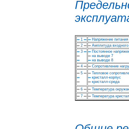
Предел
эксплуат
═ 1 ═
═ Напряжение питания
═ 2 ═
═ Амплитуда входного
═ 3 ═
═ Постоянное напряже
═
═ на выводе 7
═
═ на выводе 8
═ 4 ═
═ Сопротивление нагру
═ 5 ═
═ Тепловое сопротивле
═
═ кристалл-корпус
═
═ кристалл-среда
═ 6 ═
═ Температура окружа
═ 7 ═
═ Температура криста
Общие ре