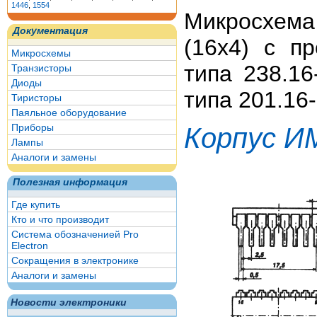
1446
,
1554
Микросхем
Документация
(16x4) с п
Микросхемы
типа 238.16
Транзисторы
Диоды
типа 201.16-
Тиристоры
Паяльное оборудование
Приборы
Корпус И
Лампы
Аналоги и замены
Полезная информация
Где купить
Кто и что производит
Система обозначенией Pro
Electron
Сокращения в электронике
Аналоги и замены
Новости электроники