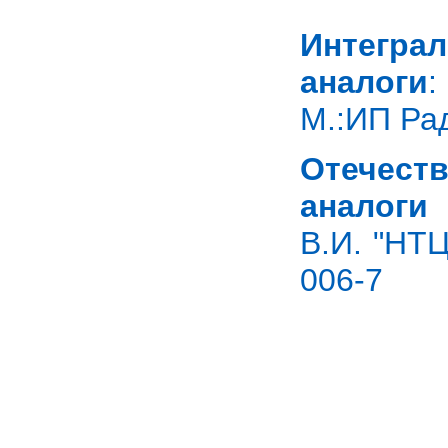
Интегра
аналоги
:
М.:ИП Рад
Отечест
аналоги
С
В.И. "НТЦ
006-7