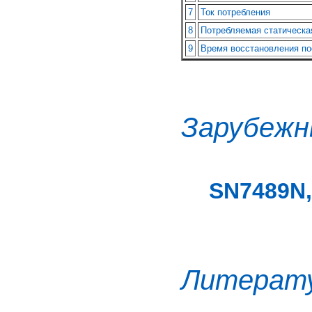
7
Ток потребления
8
Потребляемая статическа
9
Время восстановления по
Зарубежн
SN7489N,
Литерат