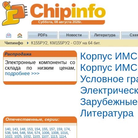
Суббота, 08 августа 2026г.
PDFs
Новости
Литература
Схе
Чипинфо
К155РУ2, КМ155РУ2 - ОЗУ на 64 бит.
Корпус ИМС
Распродажа
Электронные компоненты со
Корпус ИМС
склада по низким ценам,
подробнее >>>
Условное гр
Электричес
Зарубежные
Литература
Отечественные, серии:
140
,
143
,
148
,
153
,
154
,
155
,
157
,
159
,
174
,
538
,
544
,
548
,
554
,
574
,
1006
,
1008
,
1016
,
1022
,
1025
,
1032
,
1103
,
1107
,
1113
,
1114
,