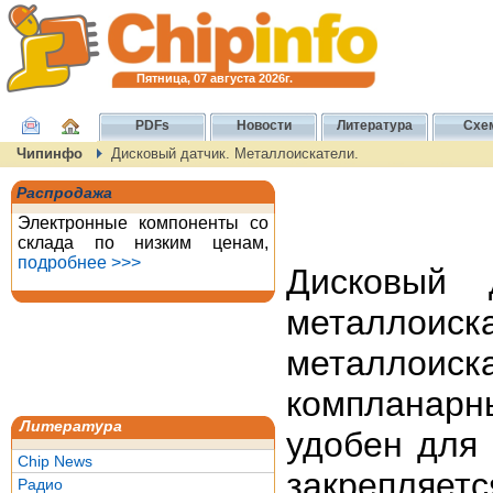
Пятница, 07 августа 2026г.
PDFs
Новости
Литература
Схе
Чипинфо
Дисковый датчик. Металлоискатели.
Распродажа
Электронные компоненты со
склада по низким ценам,
подробнее >>>
Дисковый 
металло
металлоиск
компланарн
Литература
удобен для 
Chip News
закрепляется
Радио