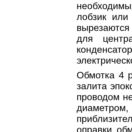
необходим
лобзик или
вырезаютс
для центр
конденсат
электрическ
Обмотка 4 
залита эпок
проводом н
диаметро
приблизит
оправки обм