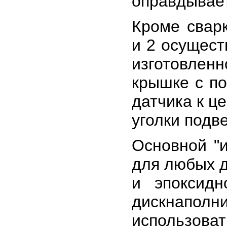
оправдывает
Кроме свар
и 2 осущест
изготовленн
крышке с п
датчика к ц
уголки подв
Основной "
для любых д
и эпоксидн
дискнапол
использов