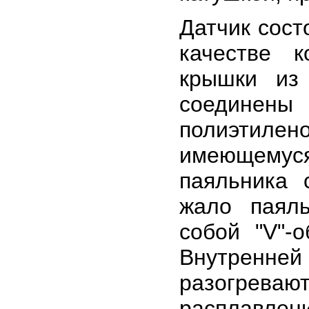
Датчик сост
качестве к
крышки из
соединены 
полиэтилено
имеющемус
паяльника 
жало паяль
собой "V"-
Внутренн
разогрева
расплавлен