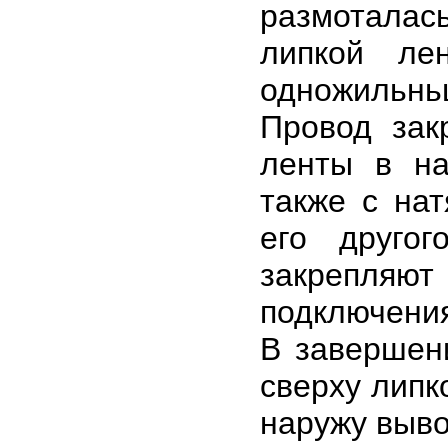
размоталас
липкой ле
одножильн
Провод зак
ленты в на
также с на
его друго
закрепляю
подключения
В завершен
сверху липк
наружу выво