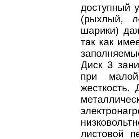
доступный 
(рыхлый, 
шарики) да
так как име
заполняем
Диск 3 зан
при малой
жесткость.
металл
электронаг
низковольт
листовой п