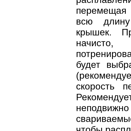
перемещая 
всю длину
крышек. П
начисто,
потрениров
будет выбр
(рекоменд
скорость п
Рекоменду
неподвижн
свариваемы
чтобы распл