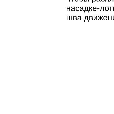
насадке-ло
шва движен