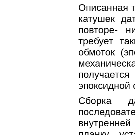
Описанная т
катушек да
повторе- н
требует та
обмоток (эп
механичес
получаетс
эпоксидной 
Сборка д
последовате
внутренней
планку, ус