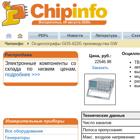
Воскресенье, 09 августа 2026г.
PDFs
Новости
Литература
Схе
Чипинфо
Осциллографы GOS-622G производства GW
Осцилло
Распродажа
Цена, руб.:
22546.98
ТВ
Электронные компоненты со
ав
Заказать
склада по низким ценам,
вы
подробнее >>>
мо
ра
вы
Технические данные
Измерительные приборы
Число каналов:
Полоса пропускания:
Все оборудование
Макс. входное напряжение:
Генераторы