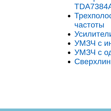
TDA7384
Трехпол
частоты
Усилител
УМЗЧ с и
УМЗЧ с о
Сверхлин