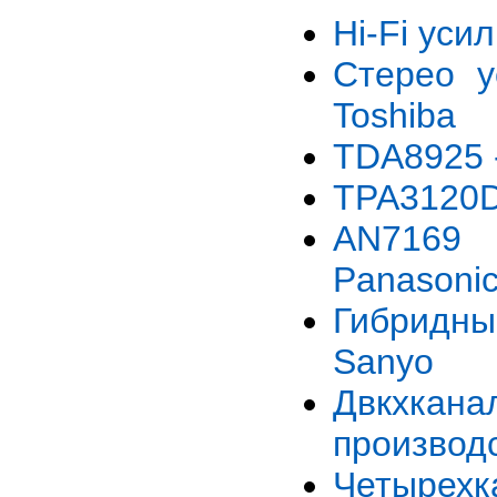
Hi-Fi уси
Стерео у
Toshiba
TDA8925 
TPA3120D
AN7169 
Panasoni
Гибридны
Sanyo
Двкхкана
производ
Четырех