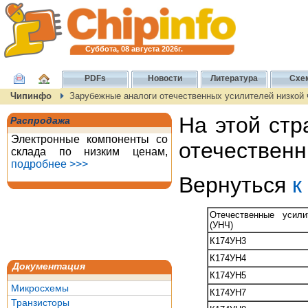
Суббота, 08 августа 2026г.
PDFs
Новости
Литература
Схе
Чипинфо
Зарубежные аналоги отечественных усилителей низкой 
На этой ст
Распродажа
Электронные компоненты со
отечественн
склада по низким ценам,
подробнее >>>
Вернуться
к
Отечественные усил
(УНЧ)
К174УН3
К174УН4
Документация
К174УН5
Микросхемы
К174УН7
Транзисторы