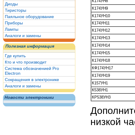
К174УН8
Диоды
К174УН9
Тиристоры
К174УН10
Паяльное оборудование
Приборы
К174УН11
Лампы
К174УН12
Аналоги и замены
К174УН13
К174УН14
Полезная информация
К174УН15
Где купить
К174УН18
Кто и что производит
КФ174УН17
Система обозначенией Pro
Electron
К174УН19
Сокращения в электронике
К157УН1
Аналоги и замены
К538УН1
КР538УН3
Новости электроники
Дополнит
низкой ча