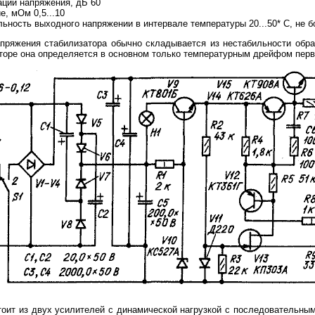
ции напряжения, дБ 60
, мОм 0,5...10
ьность выходного напряжении в интервале температуры 20...50* С, не б
пряжения стабилизатора обычно складывается из нестабильности обр
торе она определяется в основном только температурным дрейфом перво
стоит из двух усилителей с динамической нагрузкой с последовательны