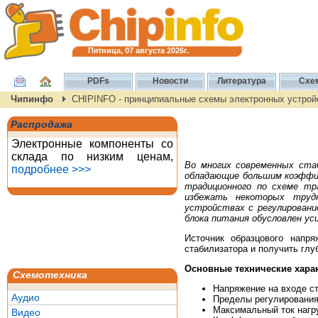
Пятница, 07 августа 2026г.
PDFs
Новости
Литература
Схе
Чипинфо
CHIPINFO - принципиальные схемы электронных устройст
Распродажа
Электронные компоненты со
склада по низким ценам,
Во многих современных ста
подробнее >>>
обладающие большим коэффи
традиционного по схеме тр
избежать некоторых трудн
устройствах с регулировани
блока питания обусловлен ус
Источник образцового напря
стабилизатора и получить глу
Основные технические хара
Схемотехника
Напряжение на входе ст
Аудио
Пределы регулирования 
Максимальный ток нагр
Видео