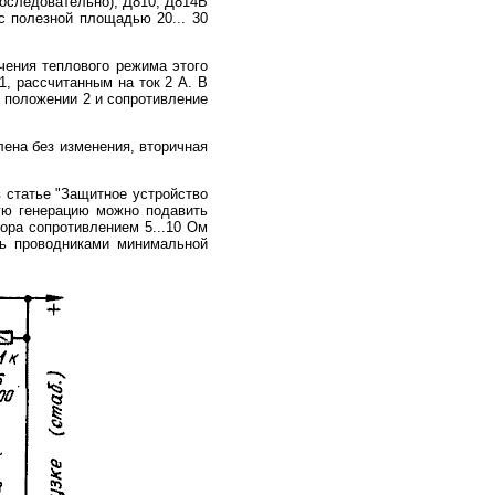
последовательно), Д810, Д814В
с полезной площадью 20... 30
чения теплового режима этого
, рассчитанным на ток 2 А. В
в положении 2 и сопротивление
ена без изменения, вторичная
 статье "Защитное устройство
ную генерацию можно подавить
ора сопротивлением 5...10 Ом
ть проводниками минимальной