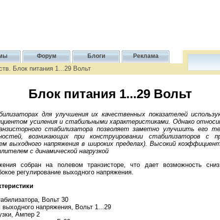
мы
Форум
Блоги
Реклама
в. Блок питания 1...29 Вольт
Блок питания 1...29 Вольт
билизаторах для улучшения их качественных показателей использу
циентом усиления и стабильными характеристиками. Однако относи
анзисторного стабилизатора позволяет заметно улучшить его те
остей, возникающих при конструировании стабилизаторов с п
ем выходного напряжения в широких пределах). Высокий коэффициен
илителем с динамической нагрузкой
жения собран на полевом транзисторе, что дает возможность сни
бокое регулирование выходного напряжения.
ктеристики
абилизатора, Вольт 30
выходного напряжения, Вольт 1...29
узки, Ампер 2