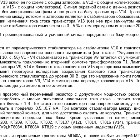
е V13 включен по схеме с общим затвором, а V12 - с общим коллектором; 
, а V15 - с общим коллектором). Сигнал обратной связи с движка резис
 без инвертирования фазы и поступает на базу транзистора V14. Тран
яжение между истоком и затвором является в стабилизаторе образцовы
ии изменения тока стока транзистора V13 (без нее при замкнутом н
ие стабилизатора изменяется на 3...5 % в температурном интервале 20..
4 проинвертированный и усиленный сигнал передается на базу мощно
я от параметрического стабилизатора на стабилитроне V10 и транзис
льзования напряжения основного выпрямителя (см. статью "Улучшени
N 10, с. 56) V1 - V4 стабилизатор на транзисторе V9 питается от умнож
Умножитель подключен ко вторичной обмотке трансформатора Т1. Лам
зисторы V9, V14 и базового тока транзистора V15 при коротком замыкани
мент перегрузки вследствие возрастания базового тока транзист
ического стабилизатора до уровня 30 В, где это напряжение почти по
на транзисторах V9, V14 и эмиттерном переходе транзистора V15. Т
дельно допустимого для ее элементов.
н проволочный переменный резистор с допустимой мощностью рассеи
подобрать с малым значением начального тока стока - только тог
ет близка к 1 В. Ток стока этого транзистора при напряжении между сто
 быть в пределах 0,5...0,7 мА. При монтаже стабилизатора между ди
й тепловой контакт, для чего достаточно склеить их корпусы. Транзи
фициентом передачи тока базы. Кроме указанных на схеме, можн
208, КТ209, КТ501, КТ502, КТ3107 (V12), КТ814, КТ816 (V14), тран
(V9),КТ803А, КТ808А, КТ819 с любым буквенным индексом (V15).
енить и германиевые транзисторы МП40А, а также любые из серий МП