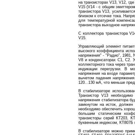
на транзисторах V13, V12, гд
V15 (V14 - с общим эмиттером
транзистора V13, усиливается
близком к отсечке тока. Напр
для температурной компенсац
транзистора выходное напряжен
С коллектора транзистора V1
V15.
Управляющий элемент питаетс
высокого коэффициента испо
напряжения" - "Радио", 1981, 
V8 и конденсаторах С1, С2. 
коллекторного тока через тран
индикации перегрузки. В мо
напряжения на входе параметр
вычетом падения напряжения 
120...130 мА, что меньше пре
В стабилизаторе использова
Транзистор V13 необходимо 
напряжения стабилизатора буд
замкнутом на исток, должен
необходимо обеспечить хороши
большим статическим коэф
транзисторы серий КТ203, КТ
буквенным индексом, КТ807Б 
В стабилизаторе можно прим