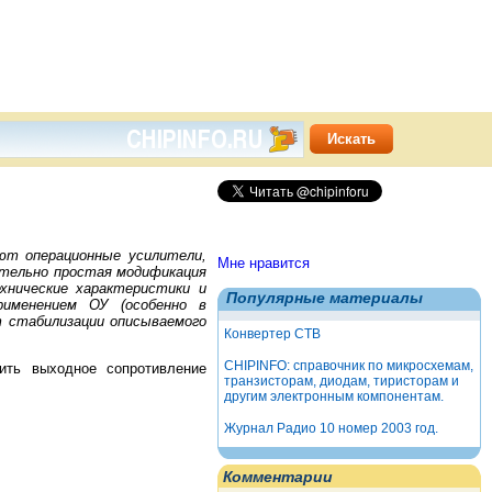
ют операционные усилители,
Мне нравится
тельно простая модификация
хнические характеристики и
Популярные материалы
рименением ОУ (особенно в
т стабилизации описываемого
Конвертер СТВ
CHIPINFO: справочник по микросхемам,
зить выходное сопротивление
транзисторам, диодам, тиристорам и
другим электронным компонентам.
Журнал Радио 10 номер 2003 год.
Комментарии