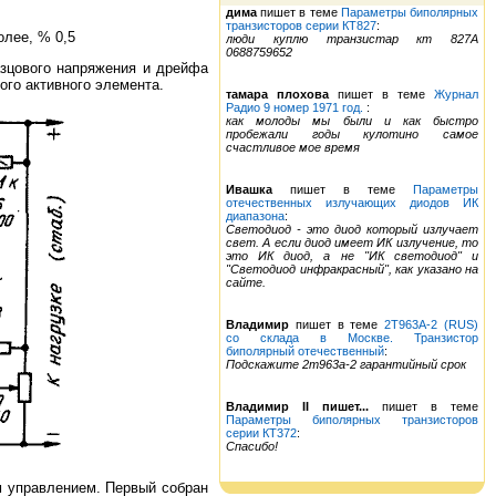
дима
пишет в теме
Параметры биполярных
транзисторов серии КТ827
:
олее, % 0,5
люди куплю транзистар кт 827А
0688759652
азцового напряжения и дрейфа
го активного элемента.
тамара плохова
пишет в теме
Журнал
Радио 9 номер 1971 год.
:
как молоды мы были и как быстро
пробежали годы кулотино самое
счастливое мое время
Ивашка
пишет в теме
Параметры
отечественных излучающих диодов ИК
диапазона
:
Светодиод - это диод который излучает
свет. А если диод имеет ИК излучение, то
это ИК диод, а не "ИК светодиод" и
"Светодиод инфракрасный", как указано на
сайте.
Владимир
пишет в теме
2Т963А-2 (RUS)
со склада в Москве. Транзистор
биполярный отечественный
:
Подскажите 2т963а-2 гарантийный срок
Владимир II пишет...
пишет в теме
Параметры биполярных транзисторов
серии КТ372
:
Спасибо!
м управлением. Первый собран