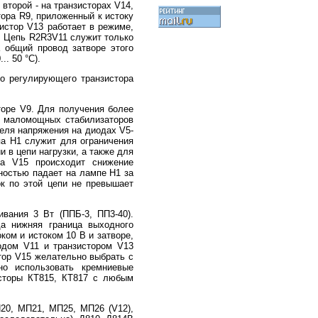
второй - на транзисторах V14,
тора R9, приложенный к истоку
зистор V13 работает в режиме,
м. Цепь R2R3V11 служит только
а общий провод затворе этого
. 50 °С).
го регулирующего транзистора
торе V9. Для получения более
е маломощных стабилизаторов
ителя напряжения на диодах V5-
па Н1 служит для ограничения
и в цепи нагрузки, а также для
ора V15 происходит снижение
лностью падает на лампе Н1 за
ок по этой цепи не превышает
вания 3 Вт (ППБ-3, ПП3-40).
да нижняя граница выходного
ком и истоком 10 В и затворе,
одом V11 и транзистором V13
стор V15 желательно выбрать с
о использовать кремниевые
зисторы КТ815, КТ817 с любым
20, МП21, МП25, МП26 (V12),