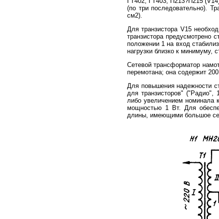
ГТ402, ГТ403, П213?П215 (V14
(по три последовательно). Т
см2).
Для транзистора V15 необход
транзистора предусмотрено с
положении 1 на вход стабилиз
нагрузки близко к минимуму, 
Сетевой трансформатор намот
перемотана; она содержит 200
Для повышения надежности ст
для транзисторов" ("Радио",
либо увеличением номинала к
мощностью 1 Вт. Для обеспе
длины, имеющими большое се