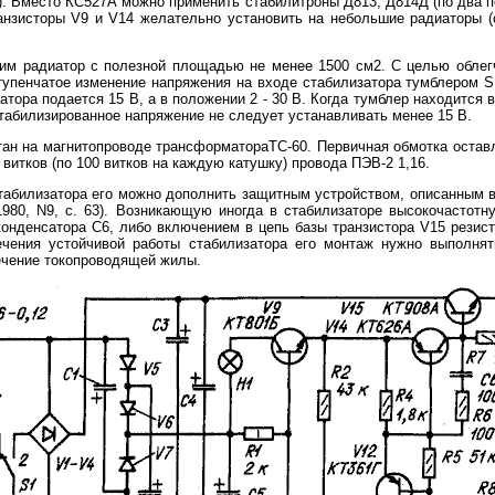
). Вместо КС527А можно применить стабилитроны Д813, Д814Д (по два 
ранзисторы V9 и V14 желательно установить на небольшие радиаторы (
им радиатор с полезной площадью не менее 1500 см2. С целью облег
тупенчатое изменение напряжения на входе стабилизатора тумблером S1
атора подается 15 В, а в положении 2 - 30 В. Когда тумблер находится 
стабилизированное напряжение не следует устанавливать менее 15 В.
ан на магнитопроводе трансформатораТС-60. Первичная обмотка оставл
 витков (по 100 витков на каждую катушку) провода ПЭВ-2 1,16.
абилизатора его можно дополнить защитным устройством, описанным в
 1980, N9, с. 63). Возникающую иногда в стабилизаторе высокочастот
онденсатора С6, либо включением в цепь базы транзистора V15 резист
чения устойчивой работы стабилизатора его монтаж нужно выполня
чение токопроводящей жилы.